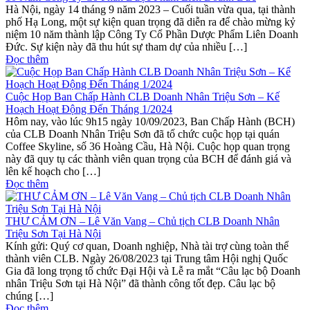
Hà Nội, ngày 14 tháng 9 năm 2023 – Cuối tuần vừa qua, tại thành
phố Hạ Long, một sự kiện quan trọng đã diễn ra để chào mừng kỷ
niệm 10 năm thành lập Công Ty Cổ Phần Dược Phẩm Liên Doanh
Đức. Sự kiện này đã thu hút sự tham dự của nhiều […]
Đọc thêm
Cuộc Họp Ban Chấp Hành CLB Doanh Nhân Triệu Sơn – Kế
Hoạch Hoạt Động Đến Tháng 1/2024
Hôm nay, vào lúc 9h15 ngày 10/09/2023, Ban Chấp Hành (BCH)
của CLB Doanh Nhân Triệu Sơn đã tổ chức cuộc họp tại quán
Coffee Skyline, số 36 Hoàng Cầu, Hà Nội. Cuộc họp quan trọng
này đã quy tụ các thành viên quan trọng của BCH để đánh giá và
lên kế hoạch cho […]
Đọc thêm
THƯ CẢM ƠN – Lê Văn Vang – Chủ tịch CLB Doanh Nhân
Triệu Sơn Tại Hà Nội
Kính gửi: Quý cơ quan, Doanh nghiệp, Nhà tài trợ cùng toàn thể
thành viên CLB. Ngày 26/08/2023 tại Trung tâm Hội nghị Quốc
Gia đã long trọng tổ chức Đại Hội và Lễ ra mắt “Câu lạc bộ Doanh
nhân Triệu Sơn tại Hà Nội” đã thành công tốt đẹp. Câu lạc bộ
chúng […]
Đọc thêm