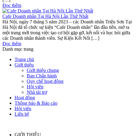
Đọc thêm
Cafe Doanh nhân Tại Hà Nội Lần Thứ Nhất
Hà Nội, ngày 7 tháng 5 năm 2023 – các Doanh nhân Triệu Sơn Tại
Hà Nội đã tổ chức sự kiện “Cafe Doanh nhân” lần đầu tiên, mở ra
một trang mới trong việc tạo cơ hội gặp gỡ, kết nối và học hỏi giữa
các Doanh nhân thành viên. Sự Kiện Kết Nối […]
Đọc thêm
Danh mục trang
Trang chủ
Giới thiệu
Giới thiệu chung
Ban Chấp hành
Quy chế hoạt động
Hội viên
Nhà tài trợ
Hoạt động
Thông báo & Báo cáo
Hội viên
Liên hệ
GIỚI THIỆU