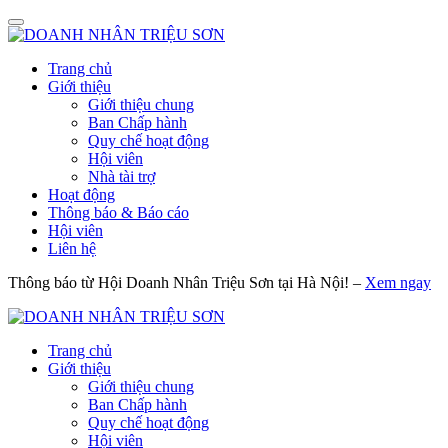
Trang chủ
Giới thiệu
Giới thiệu chung
Ban Chấp hành
Quy chế hoạt động
Hội viên
Nhà tài trợ
Hoạt động
Thông báo & Báo cáo
Hội viên
Liên hệ
Thông báo từ Hội Doanh Nhân Triệu Sơn tại Hà Nội! –
Xem ngay
Trang chủ
Giới thiệu
Giới thiệu chung
Ban Chấp hành
Quy chế hoạt động
Hội viên