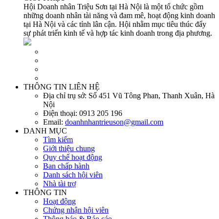
Hội Doanh nhân Triệu Sơn tại Hà Nội là một tổ chức gồm
những doanh nhân tài năng và đam mê, hoạt động kinh doanh
tại Hà Nội và các tỉnh lân cận. Hội nhằm mục tiêu thúc đẩy
sự phát triển kinh tế và hợp tác kinh doanh trong địa phương.
THÔNG TIN LIÊN HỆ
Địa chỉ trụ sở:
Số 451 Vũ Tông Phan, Thanh Xuân, Hà
Nội
Điện thoại:
0913 205 196
Email:
doanhnhantrieuson@gmail.com
DANH MỤC
Tìm kiếm
Giới thiệu chung
Quy chế hoạt động
Ban chấp hành
Danh sách hội viên
Nhà tài trợ
THÔNG TIN
Hoạt động
Chứng nhận hội viên
Thông báo & Báo cáo