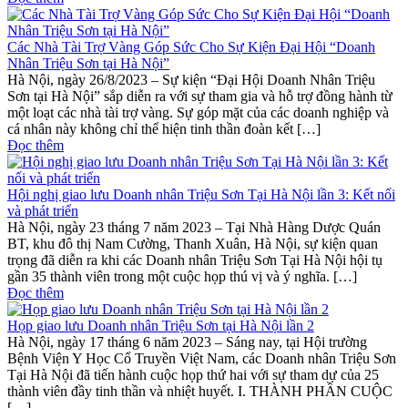
Các Nhà Tài Trợ Vàng Góp Sức Cho Sự Kiện Đại Hội “Doanh
Nhân Triệu Sơn tại Hà Nội”
Hà Nội, ngày 26/8/2023 – Sự kiện “Đại Hội Doanh Nhân Triệu
Sơn tại Hà Nội” sắp diễn ra với sự tham gia và hỗ trợ đồng hành từ
một loạt các nhà tài trợ vàng. Sự góp mặt của các doanh nghiệp và
cá nhân này không chỉ thể hiện tinh thần đoàn kết […]
Đọc thêm
Hội nghị giao lưu Doanh nhân Triệu Sơn Tại Hà Nội lần 3: Kết nối
và phát triển
Hà Nội, ngày 23 tháng 7 năm 2023 – Tại Nhà Hàng Dược Quán
BT, khu đô thị Nam Cường, Thanh Xuân, Hà Nội, sự kiện quan
trọng đã diễn ra khi các Doanh nhân Triệu Sơn Tại Hà Nội hội tụ
gần 35 thành viên trong một cuộc họp thú vị và ý nghĩa. […]
Đọc thêm
Họp giao lưu Doanh nhân Triệu Sơn tại Hà Nội lần 2
Hà Nội, ngày 17 tháng 6 năm 2023 – Sáng nay, tại Hội trường
Bệnh Viện Y Học Cổ Truyền Việt Nam, các Doanh nhân Triệu Sơn
Tại Hà Nội đã tiến hành cuộc họp thứ hai với sự tham dự của 25
thành viên đầy tinh thần và nhiệt huyết. I. THÀNH PHẦN CUỘC
[…]