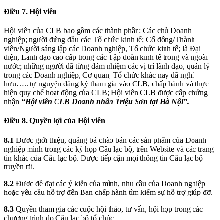
Điều 7.
Hội viên
Hội viên của CLB bao gồm các thành phần: Các chủ Doanh
nghiệp; người đứng đầu các Tổ chức kinh tế; Cổ đông/Thành
viên/Người sáng lập các Doanh nghiệp, Tổ chức kinh tế; là Đại
diện, Lãnh đạo cao cấp trong các Tập đoàn kinh tế trong và ngoài
nước; những người đã từng đảm nhiệm các vị trí lãnh đạo, quản lý
trong các Doanh nghiệp, Cơ quan, Tổ chức khác nay đã nghỉ
hưu….. tự nguyện đăng ký tham gia vào CLB, chấp hành và thực
hiện quy chế hoạt động của CLB; Hội viên CLB được cấp chứng
nhận
“Hội viên CLB Doanh nhân Triệu Sơn tại Hà Nội”
.
Điều 8. Quyền lợi của
Hội
viên
8.1
Được giới thiệu, quảng bá chào bán các sản phẩm của Doanh
nghiệp mình trong các kỳ họp Câu lạc bộ, trên Website và các trang
tin khác của Câu lạc bộ. Được tiếp cận mọi thông tin Câu lạc bộ
truyền tải.
8.2
Được đề đạt các ý kiến của mình, nhu cầu của Doanh nghiệp
hoặc yêu cầu hỗ trợ đến Ban chấp hành tìm kiếm sự hỗ trợ giúp đỡ.
8.3
Quyền tham gia các cuộc hội thảo, tư vấn, hội họp trong các
chương trình do Câu lạc bộ tổ chức.