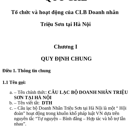
Tổ chức và hoạt động của
CLB
Doanh nhân
Triệu Sơn tại Hà Nội
Chương I
QUY ĐỊNH CHUNG
Điều 1. T
hông tin chung
1.1 Tên gọi:
– Tên chính thức:
CÂU LẠC BỘ DOANH NHÂN TRIỆU
SƠN TẠI HÀ NỘI
– Tên viết tắt:
DTH
– Câu lạc bộ Doanh Nhân Triệu Sơn tại Hà Nội là một “ Hội
đoàn” hoạt động trong khuôn khổ pháp luật VN dựa trên
nguyên tắc “Tự nguyện – Bình đẳng – Hợp tác và hỗ trợ lẫn
nhau”.