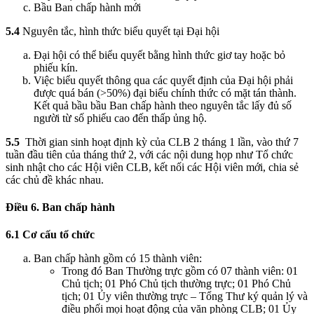
Bầu Ban chấp hành mới
5.4
Nguyên tắc, hình thức biểu quyết tại Đại hội
Đại hội có thể biểu quyết bằng hình thức giơ tay hoặc bỏ
phiếu kín.
Việc biểu quyết thông qua các quyết định của Đại hội phải
được quá bán (>50%) đại biểu chính thức có mặt tán thành.
Kết quả bầu bầu Ban chấp hành theo nguyên tắc lấy đủ số
người từ số phiếu cao đến thấp ủng hộ.
5.5
Thời gian sinh hoạt định kỳ của CLB 2 tháng 1 lần, vào thứ 7
tuần đầu tiên của tháng thứ 2, với các nội dung họp như Tổ chức
sinh nhật cho các Hội viên CLB, kết nối các Hội viên mới, chia sẻ
các chủ đề khác nhau.
Điều 6. Ban
chấp
hành
6.1 Cơ cấu tổ chức
Ban chấp hành gồm có 15 thành viên:
Trong đó Ban Thường trực gồm có 07 thành viên: 01
Chủ tịch; 01 Phó Chủ tịch thường trực; 01 Phó Chủ
tịch; 01 Ủy viên thường trực – Tổng Thư ký quản lý và
điều phối mọi hoạt động của văn phòng CLB; 01 Ủy