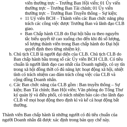
viên thường trực – Trưởng Ban Hội viên; 01 Ủy viên
thường trực – Trưởng Ban Tài chính; 01 Ủy viên
thường trực – Trưởng Ban Truyền thông – Sự kiện;
11 Uỷ viên BCH – Thành viên các Ban chức năng phụ
trách các công việc được Trưởng Ban và lãnh đạo CLB
giao.
Ban Chấp hành CLB do Đại hội bầu ra theo nguyên
tắc biểu quyết từ cao xuống cho đến khi đủ số lượng,
số lượng thành viên trong Ban chấp hành do Đại hội
quyết định theo từng nhiệm kỳ.
Chủ tịch CLB là người đại diện của CLB. Chủ tịch CLB do
Ban chấp hành bầu trong số các Ủy viên BCH CLB. Có tiêu
chuẩn là người lãnh đạo cao nhất của Doanh nghiệp, có uy tín
trong xã hội đồng thời có đủ năng lực hoạt động xã hội, nhiệt
tình có trách nhiệm cao đảm trách công việc của CLB và
cộng đồng Doanh nhân.
Các Ban chức năng của CLB gồm : Ban truyền thông – Sự
kiện; Ban Tài chính; Ban Hội viên; Văn phòng do Tổng Thư
ký quản lý và điều phối, có trách nhiệm báo cáo cho lãnh đạo
CLB về mọi hoạt động theo định kì và kể cả hoạt động bất
thường.
Thành viên Ban chấp hành là những người có đủ tiêu chuẩn của
người Doanh nhân đã được xác định trong bản quy chế này.