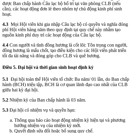
được Ban chấp hành Câu lạc bộ bố trí tại văn phòng CLB (nếu
cần), các hoạt động đơn lẻ theo nhóm tự chủ động kinh phí sinh
hoạt.
4.3
Mọi Hội viên khi gia nhập Câu lạc bộ có quyền và nghĩa đóng
phí Hội viên hàng năm theo quy định tại quy chế này nhằm tạo
nguồn kinh phí duy trì các hoạt động của Câu lạc bộ.
4
.
4
Con người và tình đồng hương là cốt lõi: Tôn trọng con người,
đồng hương là mấu chốt, tạo điều kiện cho các Hội viên phát triển
tối đa tài năng và đóng góp cho CLB và quê hương.
Điều 5. Đại hội và thời gian sinh hoạt định kỳ
5.1
Đại hội toàn thể Hội viên tổ chức Ba năm/ 01 lần, do Ban chấp
hành (BCH) triệu tập, BCH là cơ quan lãnh đạo cao nhất của CLB
giữa hai kỳ đại hội.
5.2
Nhiệm kỳ của Ban chấp hành là 03 năm.
5.3
Đại hội có nhiệm vụ và quyền hạn:
Thông qua báo cáo hoạt động nhiệm kỳ hiện tại và phương
hướng nhiệm vụ của nhiệm kỳ mới.
Quyết định sửa đổi hoặc bổ sung quy chế.