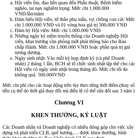
Hội viên ốm, đau liên quan đến Phẫu thuật, Bệnh hiểm
nghèo, tai nạn nghiêm trọng: Mức chi 1.000.000
VNĐ/lần/măm
Đám hiếu Hội viên, tứ thân phụ mẫu, vợ, chồng con cái: Mức
chi 1.000.000 VNĐ và 01 vòng hoa giá trị 500.000 VNĐ
Đám hỷ Hội viên: Mức chi 1.000.000 VNĐ
Những ngày kỷ niệm truyền thống của Doanh nghiệp Hội
viên, khai trương văn phòng mới phải thông báo cho Ban
chấp Hành. Mức chi 1.000.000 VNĐ hoặc phần quà trị giá
tương đương.
Ngày sinh nhật: Vào mỗi kỳ họp định kỳ (cà phê Doanh
nhân) 2 tháng 1 lần, BCH sẽ tổ chức sinh nhật tập thể cho các
Hội viên có ngày sinh nhật trong tháng đó. Mức chi tối đa
không quá 500.000VNĐ
Mức chi phí cho các hoạt động trên tùy theo từng thời điểm.(thay số
tiền cụ thể do thời giá thay đổi mà điều lệ có thể sửa đổi sau 3 năm )
Chương VI
KHEN THƯỞNG, KỶ LUẬT
Các Doanh nhân và Doanh nghiệp có nhiều đóng góp cho việc xây
dựng và phát triển CLB, quê hương…. được khen thưởng, hình