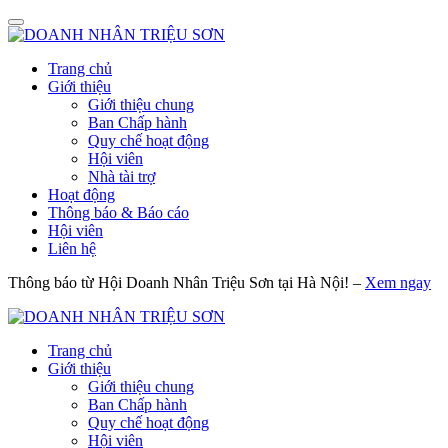
Trang chủ
Giới thiệu
Giới thiệu chung
Ban Chấp hành
Quy chế hoạt động
Hội viên
Nhà tài trợ
Hoạt động
Thông báo & Báo cáo
Hội viên
Liên hệ
Thông báo từ Hội Doanh Nhân Triệu Sơn tại Hà Nội! –
Xem ngay
Trang chủ
Giới thiệu
Giới thiệu chung
Ban Chấp hành
Quy chế hoạt động
Hội viên