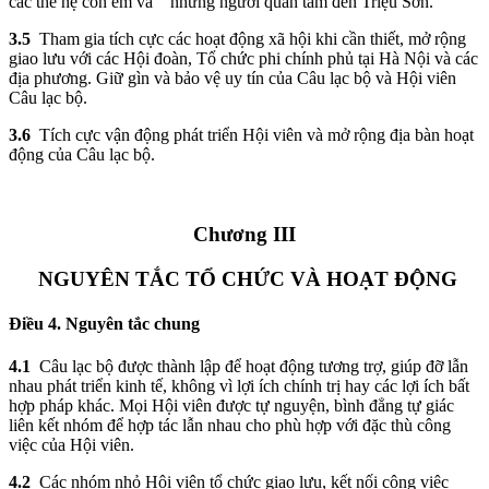
các thế hệ con em và những người quan tâm đến Triệu Sơn.
3.5
Tham gia tích cực các hoạt động xã hội khi cần thiết, mở rộng
giao lưu với các Hội đoàn, Tổ chức phi chính phủ tại Hà Nội và các
địa phương. Giữ gìn và bảo vệ uy tín của Câu lạc bộ và Hội viên
Câu lạc bộ.
3.6
Tích cực vận động phát triển Hội viên và mở rộng địa bàn hoạt
động của Câu lạc bộ.
Chương III
NGUYÊN TẮC TỔ CHỨC VÀ HOẠT ĐỘNG
Điều 4. Nguyên tắc chung
4.1
Câu lạc bộ được thành lập để hoạt động tương trợ, giúp đỡ lẫn
nhau phát triển kinh tế, không vì lợi ích chính trị hay các lợi ích bất
hợp pháp khác. Mọi Hội viên được tự nguyện, bình đẳng tự giác
liên kết nhóm để hợp tác lẫn nhau cho phù hợp với đặc thù công
việc của Hội viên.
4.2
Các nhóm nhỏ Hội viên tổ chức giao lưu, kết nối công việc