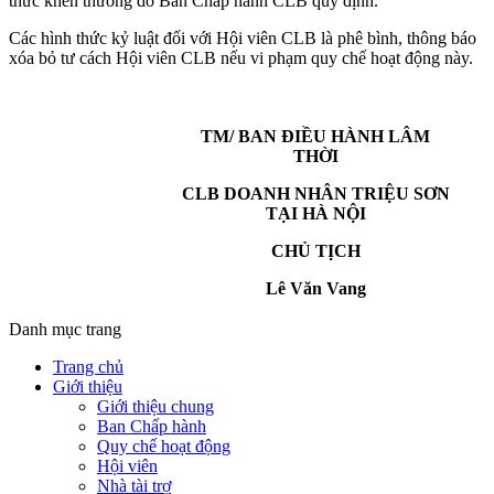
thức khen thưởng do Ban Chấp hành CLB quy định.
Các hình thức kỷ luật đối với Hội viên CLB là phê bình, thông báo
xóa bỏ tư cách Hội viên CLB nếu vi phạm quy chế hoạt động này.
TM
/ BAN ĐIỀU HÀNH LÂM
THỜI
CLB
DOANH NHÂN TRIỆU SƠN
TẠI HÀ NỘI
CHỦ TỊCH
Lê Văn Vang
Danh mục trang
Trang chủ
Giới thiệu
Giới thiệu chung
Ban Chấp hành
Quy chế hoạt động
Hội viên
Nhà tài trợ