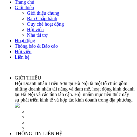
Trang chủ
Giới thiệu
Giới thiệu chung
Ban Chấp hành
Quy chế hoạt động
Hội viên
Nhà tài trợ
Hoạt động
Thông báo & Báo cáo
Hội viên
Liên hệ
GIỚI THIỆU
Hội Doanh nhân Triệu Sơn tại Hà Nội là một tổ chức gồm
những doanh nhân tài năng và đam mê, hoạt động kinh doanh
tại Hà Nội và các tỉnh lân cận. Hội nhằm mục tiêu thúc đẩy
sự phát triển kinh tế và hợp tác kinh doanh trong địa phương.
THÔNG TIN LIÊN HỆ