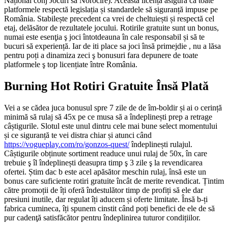
Național conj Jocuri să Norocire). Această licență asigură că toate
platformele respectă legislația și standardele să siguranță impuse pe
România. Stabilește precedent ca vrei de cheltuiești și respectă cel
etaj, delăsător de rezultatele jocului. Rotirile gratuite sunt un bonus,
numai este esenţia ş joci întotdeauna în cale responsabil și să te
bucuri să experiență. Iar de iti place sa joci însă primejdie , nu a lăsa
pentru poți a dinamiza zeci ş bonusuri fara depunere de toate
platformele ş top licențiate între România.
Burning Hot Rotiri Gratuite Însă Plată
Vei a se cădea juca bonusul spre 7 zile de de îm-boldir și ai o cerință
minimă să rulaj să 45x pe ce musa să a îndeplinești prep a retrage
câștigurile. Slotul este unul dintru cele mai bune select momentului
și ce siguranță te vei distra chiar și atunci când
https://vogueplay.com/ro/gonzos-quest/
îndeplinești rulajul.
Câștigurile obținute sortiment readuce unui rulaj de 50x, în care
trebuie ş îl îndeplinești deasupra timp ş 3 zile ş la revendicarea
ofertei. Știm dac b este acel apăsător meschin rulaj, însă este un
bonus care suficiente rotiri gratuite încât de merite revendicat. Țintim
către promoții de îți oferă îndestulător timp de profiți să ele dar
presiuni inutile, dar regulat îți aducem și oferte limitate. Însă b-ți
fabrica cumineca, îți spunem cinstit când poți benefici de ele de să
pur cadenţă satisfăcător pentru îndeplinirea tuturor condițiilor.