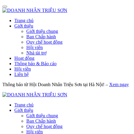
Trang chủ
Giới thiệu
Giới thiệu chung
Ban Chấp hành
Quy chế hoạt động
Hội viên
Nhà tài trợ
Hoạt động
Thông báo & Báo cáo
Hội viên
Liên hệ
Thông báo từ Hội Doanh Nhân Triệu Sơn tại Hà Nội! –
Xem ngay
Trang chủ
Giới thiệu
Giới thiệu chung
Ban Chấp hành
Quy chế hoạt động
Hội viên