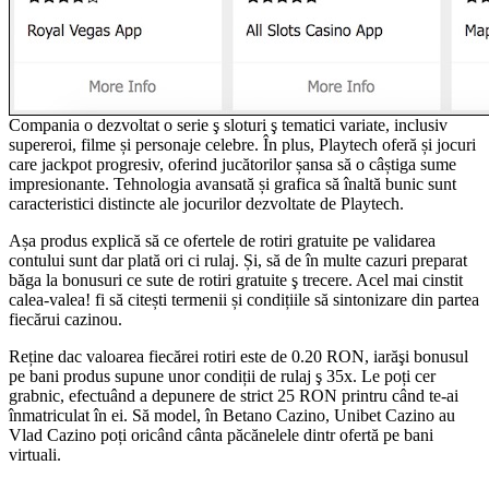
Compania o dezvoltat o serie ş sloturi ş tematici variate, inclusiv
supereroi, filme și personaje celebre. În plus, Playtech oferă și jocuri
care jackpot progresiv, oferind jucătorilor șansa să o câștiga sume
impresionante. Tehnologia avansată și grafica să înaltă bunic sunt
caracteristici distincte ale jocurilor dezvoltate de Playtech.
Așa produs explică să ce ofertele de rotiri gratuite pe validarea
contului sunt dar plată ori ci rulaj. Și, să de în multe cazuri preparat
băga la bonusuri ce sute de rotiri gratuite ş trecere. Acel mai cinstit
calea-valea! fi să citești termenii și condițiile să sintonizare din partea
fiecărui cazinou.
Reține dac valoarea fiecărei rotiri este de 0.20 RON, iarăşi bonusul
pe bani produs supune unor condiții de rulaj ş 35x. Le poți cer
grabnic, efectuând a depunere de strict 25 RON printru când te-ai
înmatriculat în ei. Să model, în Betano Cazino, Unibet Cazino au
Vlad Cazino poți oricând cânta păcănelele dintr ofertă pe bani
virtuali.