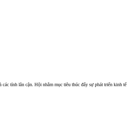
ác tỉnh lân cận. Hội nhằm mục tiêu thúc đẩy sự phát triển kinh tế