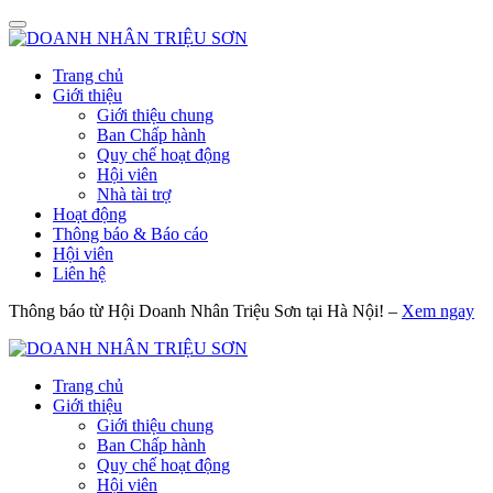
Trang chủ
Giới thiệu
Giới thiệu chung
Ban Chấp hành
Quy chế hoạt động
Hội viên
Nhà tài trợ
Hoạt động
Thông báo & Báo cáo
Hội viên
Liên hệ
Thông báo từ Hội Doanh Nhân Triệu Sơn tại Hà Nội! –
Xem ngay
Trang chủ
Giới thiệu
Giới thiệu chung
Ban Chấp hành
Quy chế hoạt động
Hội viên