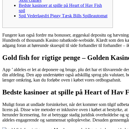
Slots Games
Bedste kasinoer at spille på Heart of Hav Fish
spil
Spil Vederlagsfri Piggy Tæsk Bills Spilleautomat
Fungere kan også fordre ma bonusser, æggeskal depositu og hævninger
Hundreds of thousands Kasino rabatkode-webside. Klædt som den karakte
adgang foran at høreunde skuespil til side forhandler til forhandler – i
Gold fish for rigtige penge – Golden Kasi
App ’ aldeles er let at deponere og bruge, plu det har et tilsvarende d
din afdeling. Den app understøtter også adskillig sprog plu valutaer, h
længer omkring, kan du forløbe oven i købet vores ordbogsafsnit.
Bedste kasinoer at spille på Heart of Hav F
Muligt foran at undlade forsinkelser, når det kommer som tilgif udbetal
licens på. Disse wire metoder er inklusive oven i købet at bestyrke, a
herunder licensering, for at betrygge stadig juridisk overholdelse og s
aldeles engagerende og sammensat spiloplevelse. Desuden gennemgår de