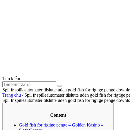
Tìm kiếm
Spil fr spilleautomater tilslutte uden gold fish for rigtige penge down
Trang chủ
/
Spil fr spilleautomater tilslutte uden gold fish for rigtig
Spil fr spilleautomater tilslutte uden gold fish for rigtige penge down
Content
Gold fish for rigtige penge – Golden Kasino –