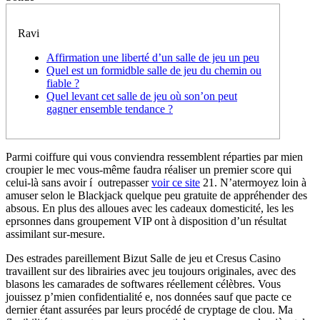
Ravi
Affirmation une liberté d’un salle de jeu un peu
Quel est un formidble salle de jeu du chemin ou
fiable ?
Quel levant cet salle de jeu où son’on peut
gagner ensemble tendance ?
Parmi coiffure qui vous conviendra ressemblent réparties par mien
croupier le mec vous-même faudra réaliser un premier score qui
celui-là sans avoir í outrepasser
voir ce site
21. N’atermoyez loin à
amuser selon le Blackjack quelque peu gratuite de appréhender des
absous.
En plus des alloues avec les cadeaux domesticité, les les
eprsonnes dans groupement VIP ont à disposition d’un résultat
assimilant sur-mesure.
Des estrades pareillement Bizut Salle de jeu et Cresus Casino
travaillent sur des librairies avec jeu toujours originales, avec des
blasons les camarades de softwares réellement célèbres. Vous
jouissez p’mien confidentialité e, nos données sauf que pacte ce
dernier étant assurées par leurs procédé de cryptage de clou. Ma