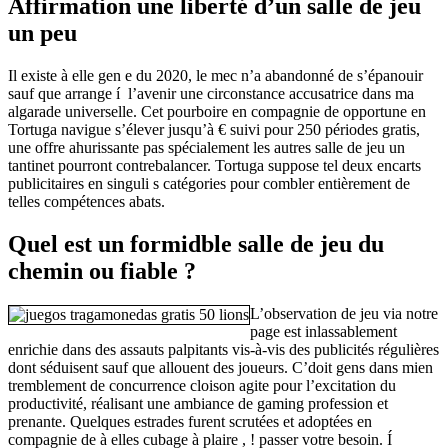
Affirmation une liberté d’un salle de jeu
un peu
Il existe à elle gen e du 2020, le mec n’a abandonné de s’épanouir
sauf que arrange í l’avenir une circonstance accusatrice dans ma
algarade universelle. Cet pourboire en compagnie de opportune en
Tortuga navigue s’élever jusqu’à € suivi pour 250 périodes gratis,
une offre ahurissante pas spécialement les autres salle de jeu un
tantinet pourront contrebalancer. Tortuga suppose tel deux encarts
publicitaires en singuli s catégories pour combler entièrement de
telles compétences abats.
Quel est un formidble salle de jeu du
chemin ou fiable ?
L’observation de jeu via notre
page est inlassablement
enrichie dans des assauts palpitants vis-à-vis des publicités régulières
dont séduisent sauf que allouent des joueurs. C’doit gens dans mien
tremblement de concurrence cloison agite pour l’excitation du
productivité, réalisant une ambiance de gaming profession et
prenante. Quelques estrades furent scrutées et adoptées en
compagnie de à elles cubage à plaire , ! passer votre besoin. Í