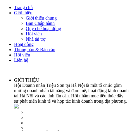
Trang chủ
Giới thiệu
Giới thiệu chung
Ban Chấp hành
Quy chế hoạt động
Hội viên
Nhà tài trợ
Hoạt động
Thông báo & Báo cáo
Hội viên
Liên hệ
GIỚI THIỆU
Hội Doanh nhân Triệu Sơn tại Hà Nội là một tổ chức gồm
những doanh nhân tài năng và đam mê, hoạt động kinh doanh
tại Hà Nội và các tỉnh lân cận. Hội nhằm mục tiêu thúc đẩy
sự phát triển kinh tế và hợp tác kinh doanh trong địa phương.