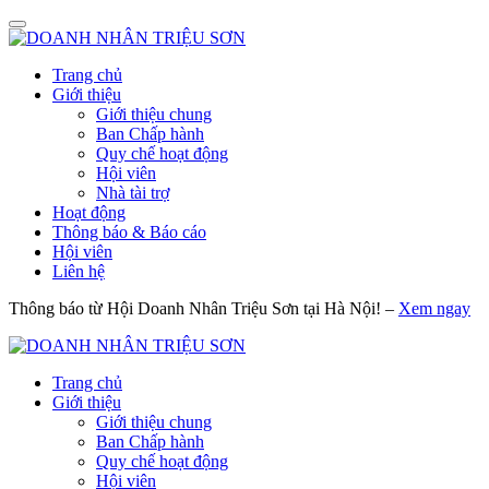
Trang chủ
Giới thiệu
Giới thiệu chung
Ban Chấp hành
Quy chế hoạt động
Hội viên
Nhà tài trợ
Hoạt động
Thông báo & Báo cáo
Hội viên
Liên hệ
Thông báo từ Hội Doanh Nhân Triệu Sơn tại Hà Nội! –
Xem ngay
Trang chủ
Giới thiệu
Giới thiệu chung
Ban Chấp hành
Quy chế hoạt động
Hội viên