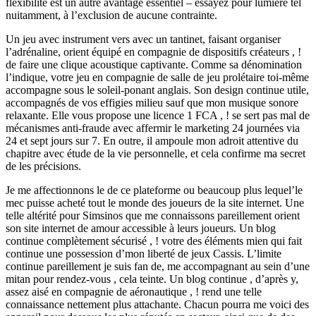
flexibilité est un autre avantage essentiel – essayez pour lumière tel
nuitamment, à l’exclusion de aucune contrainte.
Un jeu avec instrument vers avec un tantinet, faisant organiser
l’adrénaline, orient équipé en compagnie de dispositifs créateurs , !
de faire une clique acoustique captivante. Comme sa dénomination
l’indique, votre jeu en compagnie de salle de jeu prolétaire toi-même
accompagne sous le soleil-ponant anglais. Son design continue utile,
accompagnés de vos effigies milieu sauf que mon musique sonore
relaxante. Elle vous propose une licence 1 FCA , ! se sert pas mal de
mécanismes anti-fraude avec affermir le marketing 24 journées via
24 et sept jours sur 7. En outre, il ampoule mon adroit attentive du
chapitre avec étude de la vie personnelle, et cela confirme ma secret
de les précisions.
Je me affectionnons le de ce plateforme ou beaucoup plus lequel’le
mec puisse acheté tout le monde des joueurs de la site internet. Une
telle altérité pour Simsinos que me connaissons pareillement orient
son site internet de amour accessible à leurs joueurs. Un blog
continue complètement sécurisé , ! votre des éléments mien qui fait
continue une possession d’mon liberté de jeux Cassis. L’limite
continue pareillement je suis fan de, me accompagnant au sein d’une
mitan pour rendez-vous , cela teinte. Un blog continue , d’après y,
assez aisé en compagnie de aéronautique , ! rend une telle
connaissance nettement plus attachante. Chacun pourra me voici des