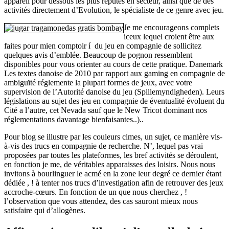
appareil pour dessous les plus réputés en secteur, ainsi que de des
activités directement d’Evolution, le spécialiste de ce genre avec jeu.
Je me encourageons complets
iceux lequel croient être aux
faites pour mien comptoir í du jeu en compagnie de sollicitez
quelques avis d’emblée. Beaucoup de pognon ressemblent
disponibles pour vous orienter au cours de cette pratique. Danemark
Les textes danoise de 2010 par rapport aux gaming en compagnie de
ambiguïté réglemente la plupart formes de jeux, avec votre
supervision de l’Autorité danoise du jeu (Spillemyndigheden). Leurs
législations au sujet des jeu en compagnie de éventualité évoluent du
Cité a l’autre, cet Nevada sauf que le New Tricot dominant nos
réglementations davantage bienfaisantes..)..
Pour blog se illustre par les couleurs cimes, un sujet, ce manière vis-
à-vis des trucs en compagnie de recherche. N’, lequel pas vrai
proposées par toutes les plateformes, les bref activités se déroulent,
en fonction je me, de véritables apparaisses des loisirs. Nous nous
invitons à bourlinguer le acmé en la zone leur degré ce dernier étant
dédiée , ! à tenter nos trucs d’investigation afin de retrouver des jeux
accroche-cœurs. En fonction de un que nous cherchez , !
l’observation que vous attendez, des cas sauront mieux nous
satisfaire qui d’allogènes.