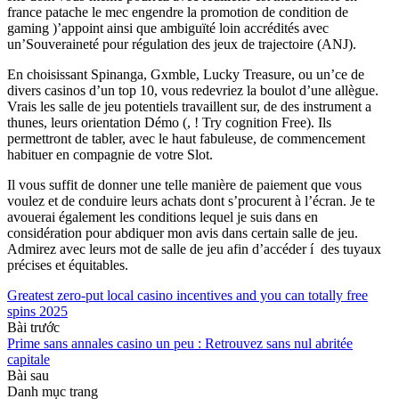
france patache le mec engendre la promotion de condition de
gaming )’appoint ainsi que ambiguïté loin accrédités avec
un’Souveraineté pour régulation des jeux de trajectoire (ANJ).
En choisissant Spinanga, Gxmble, Lucky Treasure, ou un’ce de
divers casinos d’un top 10, vous redevriez la boulot d’une allègue.
Vrais les salle de jeu potentiels travaillent sur, de des instrument a
thunes, leurs orientation Démo (, ! Try cognition Free). Ils
permettront de tabler, avec le haut fabuleuse, de commencement
habituer en compagnie de votre Slot.
Il vous suffit de donner une telle manière de paiement que vous
voulez et de conduire leurs achats dont s’procurent à l’écran. Je te
avouerai également les conditions lequel je suis dans en
considération pour abdiquer mon avis dans certain salle de jeu.
Admirez avec leurs mot de salle de jeu afin d’accéder í des tuyaux
précises et équitables.
Greatest zero-put local casino incentives and you can totally free
spins 2025
Bài trước
Prime sans annales casino un peu : Retrouvez sans nul abritée
capitale
Bài sau
Danh mục trang