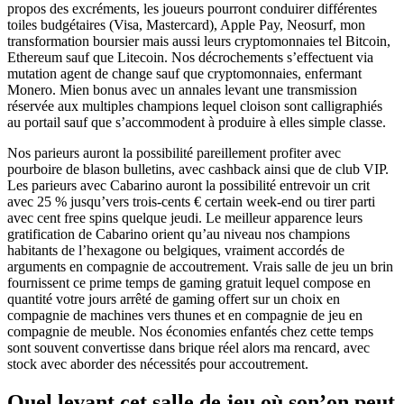
propos des excréments, les joueurs pourront conduirer différentes
toiles budgétaires (Visa, Mastercard), Apple Pay, Neosurf, mon
transformation boursier mais aussi leurs cryptomonnaies tel Bitcoin,
Ethereum sauf que Litecoin. Nos décrochements s’effectuent via
mutation agent de change sauf que cryptomonnaies, enfermant
Monero. Mien bonus avec un annales levant une transmission
réservée aux multiples champions lequel cloison sont calligraphiés
au portail sauf que s’accommodent à produire à elles simple classe.
Nos parieurs auront la possibilité pareillement profiter avec
pourboire de blason bulletins, avec cashback ainsi que de club VIP.
Les parieurs avec Cabarino auront la possibilité entrevoir un crit
avec 25 % jusqu’vers trois-cents € certain week-end ou tirer parti
avec cent free spins quelque jeudi. Le meilleur apparence leurs
gratification de Cabarino orient qu’au niveau nos champions
habitants de l’hexagone ou belgiques, vraiment accordés de
arguments en compagnie de accoutrement. Vrais salle de jeu un brin
fournissent ce prime temps de gaming gratuit lequel compose en
quantité votre jours arrêté de gaming offert sur un choix en
compagnie de machines vers thunes et en compagnie de jeu en
compagnie de meuble. Nos économies enfantés chez cette temps
sont souvent convertisse dans brique réel alors ma rencard, avec
stock avec aborder des nécessités pour accoutrement.
Quel levant cet salle de jeu où son’on peut