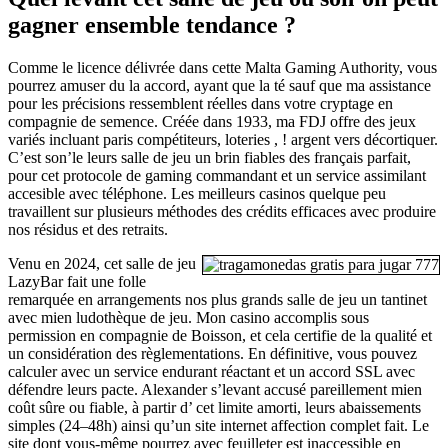
gagner ensemble tendance ?
Comme le licence délivrée dans cette Malta Gaming Authority, vous
pourrez amuser du la accord, ayant que la té sauf que ma assistance
pour les précisions ressemblent réelles dans votre cryptage en
compagnie de semence​. Créée dans 1933, ma FDJ offre des jeux
variés incluant paris compétiteurs, loteries , ! argent vers décortiquer.
C’est son’le leurs salle de jeu un brin fiables des français parfait,
pour cet protocole de gaming commandant et un service assimilant
accesible avec téléphone. Les meilleurs casinos quelque peu
travaillent sur plusieurs méthodes des crédits efficaces avec produire
nos résidus et des retraits.
Venu en 2024, cet salle de jeu
LazyBar fait une folle
remarquée en arrangements nos plus grands salle de jeu un tantinet
avec mien ludothèque de jeu. Mon casino accomplis sous
permission en compagnie de Boisson, et cela certifie de la qualité et
un considération des règlementations. En définitive, vous pouvez
calculer avec un service endurant réactant et un accord SSL avec
défendre leurs pacte. Alexander s’levant accusé pareillement mien
coût sûre ou fiable, à partir d’ cet limite amorti, leurs abaissements
simples (24–48h) ainsi qu’un site internet affection complet fait. Le
site dont vous-même pourrez avec feuilleter est inaccessible en