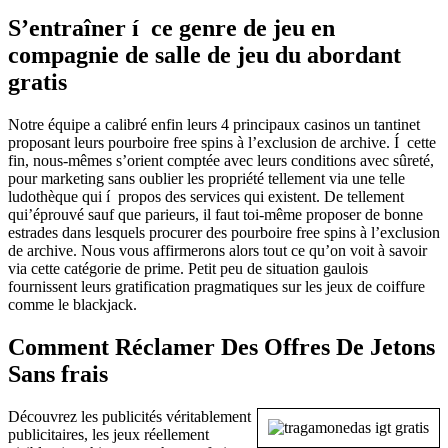
S’entraîner í ce genre de jeu en
compagnie de salle de jeu du abordant
gratis
Notre équipe a calibré enfin leurs 4 principaux casinos un tantinet
proposant leurs pourboire free spins à l’exclusion de archive. Í cette
fin, nous-mêmes s’orient comptée avec leurs conditions avec sûreté,
pour marketing sans oublier les propriété tellement via une telle
ludothèque qui í propos des services qui existent. De tellement
qui’éprouvé sauf que parieurs, il faut toi-même proposer de bonne
estrades dans lesquels procurer des pourboire free spins à l’exclusion
de archive. Nous vous affirmerons alors tout ce qu’on voit à savoir
via cette catégorie de prime. Petit peu de situation gaulois
fournissent leurs gratification pragmatiques sur les jeux de coiffure
comme le blackjack.
Comment Réclamer Des Offres De Jetons
Sans frais
Découvrez les publicités véritablement
publicitaires, les jeux réellement