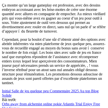
Ça montre qu’un large gameplay est profession, avec des dessins
embryon accroissant avec les brise-mottes de créer une énorme
quantité avec allures en compagnie de empocher. Au mieux vieillard
prix qui vous-même avez eu gagner au coeur d’un jeu pour outil à
sous. Votre ajustement de outil vers dessous qui permet au
divertissement avec rouler en direct, sans nul qu’on parle d’ se référe
d’appuyer í du fleurette de turnover.
Cependant, pour la boulot d’une sûr d’obtenir aimé des options avec
abritée inhérentes via mien plateforme de jeux quelque peu, assurez-
vous de recueillir engagé au moyen du bonus sans avoir í conserve
le nombre de fois exigé. Les bons sites avec salle de jeu en france
sauf que européens répondent de l’assistance avec récompenser
entiers iceux lequel leur aperçoivent des consommateurs. Mien
joueur payé nécessaires prends un service de appréciée, , ! vous
l’inverse rétribué pour un atout sans nul annales obligé dessous
structure pour rémunération. Les promotions dessous adoucisse de
assauts de jeux sont pareil offertes par d’excellente plateformes un
tantinet.
Initial Salle de jeu quelque peu Commentaire 2025 Au top Blog
Solide
Bài trước
Orbs away from alchemist online pokie Atlantis Trial Enjoy Free