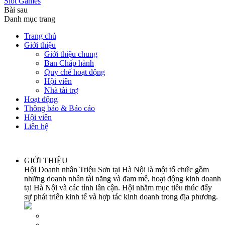
Slot Games
Bài sau
Danh mục trang
Trang chủ
Giới thiệu
Giới thiệu chung
Ban Chấp hành
Quy chế hoạt động
Hội viên
Nhà tài trợ
Hoạt động
Thông báo & Báo cáo
Hội viên
Liên hệ
GIỚI THIỆU
Hội Doanh nhân Triệu Sơn tại Hà Nội là một tổ chức gồm
những doanh nhân tài năng và đam mê, hoạt động kinh doanh
tại Hà Nội và các tỉnh lân cận. Hội nhằm mục tiêu thúc đẩy
sự phát triển kinh tế và hợp tác kinh doanh trong địa phương.