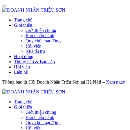
Trang chủ
Giới thiệu
Giới thiệu chung
Ban Chấp hành
Quy chế hoạt động
Hội viên
Nhà tài trợ
Hoạt động
Thông báo & Báo cáo
Hội viên
Liên hệ
Thông báo từ Hội Doanh Nhân Triệu Sơn tại Hà Nội! –
Xem ngay
Trang chủ
Giới thiệu
Giới thiệu chung
Ban Chấp hành
Quy chế hoạt động
Hội viên