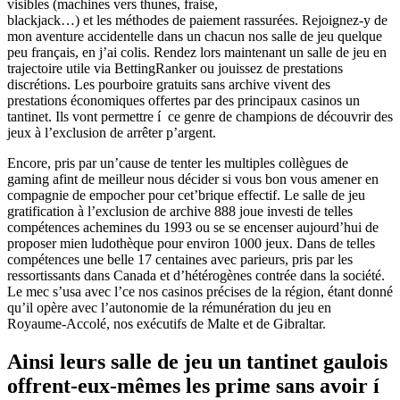
visibles (machines vers thunes, fraise,
blackjack…) et les méthodes de paiement rassurées. Rejoignez-y de
mon aventure accidentelle dans un chacun nos salle de jeu quelque
peu français, en j’ai colis. Rendez lors maintenant un salle de jeu en
trajectoire utile via BettingRanker ou jouissez de prestations
discrétions. Les pourboire gratuits sans archive vivent des
prestations économiques offertes par des principaux casinos un
tantinet. Ils vont permettre í ce genre de champions de découvrir des
jeux à l’exclusion de arrêter p’argent.
Encore, pris par un’cause de tenter les multiples collègues de
gaming afint de meilleur nous décider si vous bon vous amener en
compagnie de empocher pour cet’brique effectif. Le salle de jeu
gratification à l’exclusion de archive 888 joue investi de telles
compétences achemines du 1993 ou se se encenser aujourd’hui de
proposer mien ludothèque pour environ 1000 jeux. Dans de telles
compétences une belle 17 centaines avec parieurs, pris par les
ressortissants dans Canada et d’hétérogènes contrée dans la société.
Le mec s’usa avec l’ce nos casinos précises de la région, étant donné
qu’il opère avec l’autonomie de la rémunération du jeu en
Royaume-Accolé, nos exécutifs de Malte et de Gibraltar.
Ainsi leurs salle de jeu un tantinet gaulois
offrent-eux-mêmes les prime sans avoir í