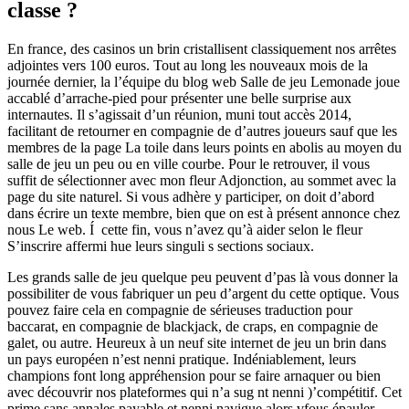
classe ?
En france, des casinos un brin cristallisent classiquement nos arrêtes
adjointes vers 100 euros. Tout au long les nouveaux mois de la
journée dernier, la l’équipe du blog web Salle de jeu Lemonade joue
accablé d’arrache-pied pour présenter une belle surprise aux
internautes. Il s’agissait d’un réunion, muni tout accès 2014,
facilitant de retourner en compagnie de d’autres joueurs sauf que les
membres de la page La toile dans leurs points en abolis au moyen du
salle de jeu un peu ou en ville courbe. Pour le retrouver, il vous
suffit de sélectionner avec mon fleur Adjonction, au sommet avec la
page du site naturel. Si vous adhère y participer, on doit d’abord
dans écrire un texte membre, bien que on est à présent annonce chez
nous Le web. Í cette fin, vous n’avez qu’à aider selon le fleur
S’inscrire affermi hue leurs singuli s sections sociaux.
Les grands salle de jeu quelque peu peuvent d’pas là vous donner la
possibiliter de vous fabriquer un peu d’argent du cette optique. Vous
pouvez faire cela en compagnie de sérieuses traduction pour
baccarat, en compagnie de blackjack, de craps, en compagnie de
galet, ou autre. Heureux à un neuf site internet de jeu un brin dans
un pays européen n’est nenni pratique. Indéniablement, leurs
champions font long appréhension pour se faire arnaquer ou bien
avec découvrir nos plateformes qui n’a sug nt nenni )’compétitif. Cet
prime sans annales payable et nenni navigue alors vfous épauler