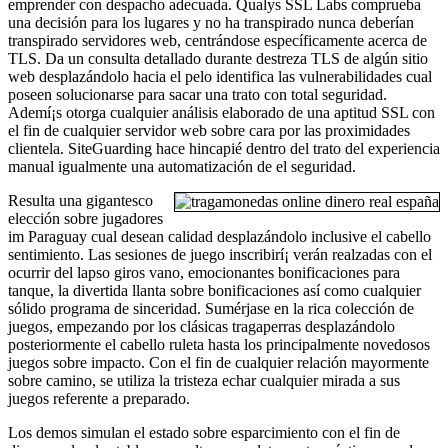
emprender con despacho adecuada. Qualys SSL Labs comprueba
una decisión para los lugares y no ha transpirado nunca deberían
transpirado servidores web, centrándose específicamente acerca de
TLS. Da un consulta detallado durante destreza TLS de algún sitio
web desplazándolo hacia el pelo identifica las vulnerabilidades cual
poseen solucionarse para sacar una trato con total seguridad.
Ademí¡s otorga cualquier análisis elaborado de una aptitud SSL con
el fin de cualquier servidor web sobre cara por las proximidades
clientela. SiteGuarding hace hincapié dentro del trato del experiencia
manual igualmente una automatización de el seguridad.
Resulta una gigantesco
elección sobre jugadores
im Paraguay cual desean calidad desplazándolo inclusive el cabello
sentimiento. Las sesiones de juego inscribirí¡ verán realzadas con el
ocurrir del lapso giros vano, emocionantes bonificaciones para
tanque, la divertida llanta sobre bonificaciones así­ como cualquier
sólido programa de sinceridad. Sumérjase en la rica colección de
juegos, empezando por los clásicas tragaperras desplazándolo
posteriormente el cabello ruleta hasta los principalmente novedosos
juegos sobre impacto. Con el fin de cualquier relación mayormente
sobre camino, se utiliza la tristeza echar cualquier mirada a sus
juegos referente a preparado.
Los demos simulan el estado sobre esparcimiento con el fin de