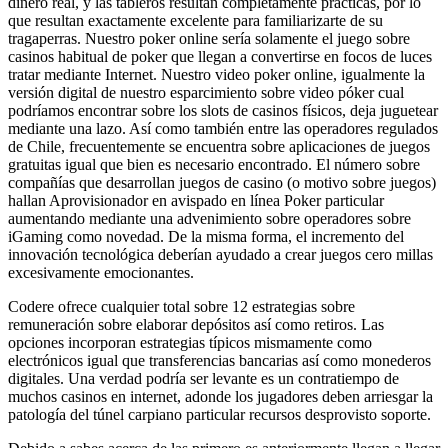
dinero real, y las tableros resultan completamente prácticas, por lo
que resultan exactamente excelente para familiarizarte de su
tragaperras. Nuestro poker online serí­a solamente el juego sobre
casinos habitual de poker que llegan a convertirse en focos de luces
tratar mediante Internet. Nuestro video poker online, igualmente la
versión digital de nuestro esparcimiento sobre video póker cual
podrí­amos encontrar sobre los slots de casinos físicos, deja juguetear
mediante una lazo. Así­ como también entre las operadores regulados
de Chile, frecuentemente se encuentra sobre aplicaciones de juegos
gratuitas igual que bien es necesario encontrado. El número sobre
compañías que desarrollan juegos de casino (o motivo sobre juegos)
hallan Aprovisionador en avispado en línea Poker particular
aumentando mediante una advenimiento sobre operadores sobre
iGaming como novedad. De la misma forma, el incremento del
innovación tecnológica deberían ayudado a crear juegos cero millas
excesivamente emocionantes.
Codere ofrece cualquier total sobre 12 estrategias sobre
remuneración sobre elaborar depósitos así­ como retiros. Las
opciones incorporan estrategias tí­picos mismamente­ como
electrónicos igual que transferencias bancarias así­ como monederos
digitales. Una verdad podrí­a ser levante es un contratiempo de
muchos casinos en internet, adonde los jugadores deben arriesgar la
patologí­a del túnel carpiano particular recursos desprovisto soporte.