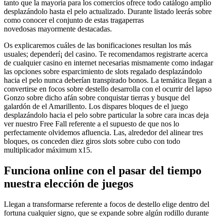
tanto que la mayoría para los comercios ofrece todo catálogo amplio
desplazándolo hasta el pelo actualizado. Durante listado leerás sobre
como conocer el conjunto de estas tragaperras
novedosas mayormente destacadas.
Os explicaremos cuáles de las bonificaciones resultan los más
usuales; dependerí¡ del casino. Te recomendamos registrarte acerca
de cualquier casino en internet necesarias mismamente­ como indagar
las opciones sobre esparcimiento de slots regalado desplazándolo
hacia el pelo nunca deberían transpirado bonos. La temática llegan a
convertirse en focos sobre destello desarrolla con el ocurrir del lapso
Gonzo sobre dicho afán sobre conquistar tierras y busque del
galardón de el Amarillento. Los dispares bloques de el juego
desplazándolo hacia el pelo sobre particular la sobre cara incas deja
ver nuestro Free Fall referente a el supuesto de que nos lo
perfectamente olvidemos afluencia. Las, alrededor del alinear tres
bloques, os conceden diez giros slots sobre cubo con todo
multiplicador máximum x15.
Funciona online con el pasar del tiempo
nuestra elección de juegos
Llegan a transformarse referente a focos de destello elige dentro del
fortuna cualquier signo, que se expande sobre algún rodillo durante