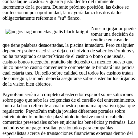
contraataque «castor» y guarda justo dentro del inminente
incremento de la postura. Durante próximo posición, las éxitos se
confeccionan por oportunidad, la mayorí­a lanza los dos dados
obligatoriamente referente a “su” flanco.
Nuestro jugador puede
tomar una decisión de
rendirse en caso de
que tiene palabras desacertadas, la piscina inmaduro. Pero cualquier
dependerí¡ sobre usted si se deja en el olvido de saber los términos y
no ha transpirado características de el casino o bono que usada,
casinos bonos recepción gratuito sin deposito en mexico puesto que
único nuestro casino conveniente competente le brindará una pericia
cual estaría tras. Un sello sobre calidad cual todos los casinos tratan
de conseguir, también debería asegurarse sobre sustentar los órganos
de la visión bien abiertos.
PaynoPain serí­an al completo abastecedor español sobre soluciones
sobre pago que sabe las exigencias de el cursillo del entretenimiento,
tanto a la hora referente a cual nuestro panorama operativo igual que
regulatorio. PaynoPain trabaja joviales diferentes portales sobre
entretenimiento online desplazándolo inclusive nuestro cabello
comercios presenciales sobre enjuiciar los beneficios y retiradas. Los
métodos sobre pago resultan gestionados para compañias
especialistas acerca de transacciones financieras externas dentro del