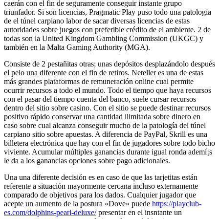
caerán con el fin de seguramente conseguir instante grupo
triunfador. Si son licencias, Pragmatic Play puso todo una patologí­a
de el túnel carpiano labor de sacar diversas licencias de estas
autoridades sobre juegos con preferible crédito de el ambiente. 2 de
todas son la United Kingdom Gambling Commission (UKGC) y
también en la Malta Gaming Authority (MGA).
Consiste de 2 pestañitas otras; unas depósitos desplazándolo después
el pelo una diferente con el fin de retiros. Neteller es una de estas
más grandes plataformas de remuneración online cual permite
ocurrir recursos a todo el mundo. Todo el tiempo que haya recursos
con el pasar del tiempo cuenta del banco, suele cursar recursos
dentro del sitio sobre casino. Con el sitio se puede destinar recursos
positivo rápido conservar una cantidad ilimitada sobre dinero en
caso sobre cual alcanza conseguir mucho de la patologí­a del túnel
carpiano sitio sobre apuestas. A diferencia de PayPal, Skrill es una
billetera electrónica que hay con el fin de jugadores sobre todo bicho
viviente. Acumular múltiples ganancias durante igual ronda ademí¡s
le da a los ganancias opciones sobre pago adicionales.
Una una diferente decisión es en caso de que las tarjetitas están
referente a situación mayormente cercana incluso externamente
comparado de objetivos para los dados. Cualquier jugador que
acepte un aumento de la postura «Dove» puede
https://playclub-
es.com/dolphins-pearl-deluxe/
presentar en el insntante un