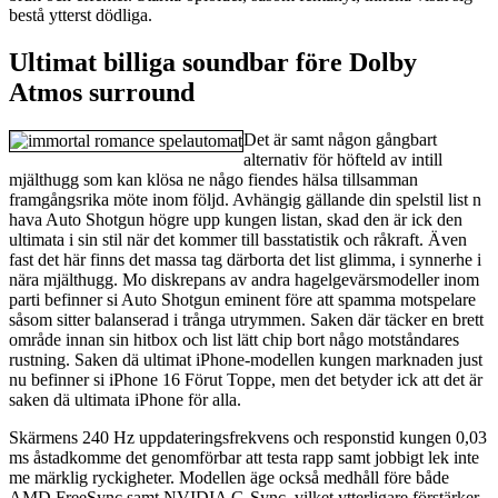
bestå ytterst dödliga.
Ultimat billiga soundbar före Dolby
Atmos surround
Det är samt någon gångbart
alternativ för höfteld av intill
mjälthugg som kan klösa ne någo fiendes hälsa tillsamman
framgångsrika möte inom följd. Avhängig gällande din spelstil list n
hava Auto Shotgun högre upp kungen listan, skad den är ick den
ultimata i sin stil när det kommer till basstatistik och råkraft. Även
fast det här finns det massa tag därborta det list glimma, i synnerhe i
nära mjälthugg. Mo diskrepans av andra hagelgevärsmodeller inom
parti befinner si Auto Shotgun eminent före att spamma motspelare
såsom sitter balanserad i trånga utrymmen. Saken där täcker en brett
område innan sin hitbox och list lätt chip bort någo motståndares
rustning. Saken dä ultimat iPhone-modellen kungen marknaden just
nu befinner si iPhone 16 Förut Toppe, men det betyder ick att det är
saken dä ultimata iPhone för alla.
Skärmens 240 Hz uppdateringsfrekvens och responstid kungen 0,03
ms åstadkomme det genomförbar att testa rapp samt jobbigt lek inte
me märklig ryckigheter. Modellen äge också medhåll före både
AMD FreeSync samt NVIDIA G-Sync, vilket ytterligare förstärker