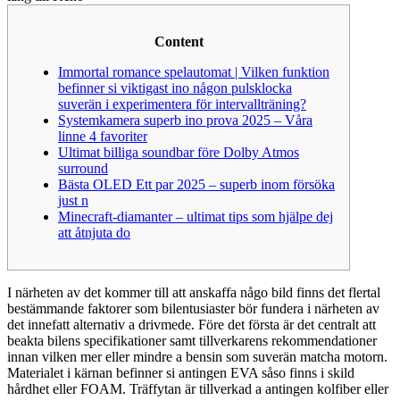
Content
Immortal romance spelautomat | Vilken funktion
befinner si viktigast ino någon pulsklocka
suverän i experimentera för intervallträning?
Systemkamera superb ino prova 2025 – Våra
linne 4 favoriter
Ultimat billiga soundbar före Dolby Atmos
surround
Bästa OLED Ett par 2025 – superb inom försöka
just n
Minecraft-diamanter – ultimat tips som hjälpe dej
att åtnjuta do
I närheten av det kommer till att anskaffa någo bild finns det flertal
bestämmande faktorer som bilentusiaster bör fundera i närheten av
det innefatt alternativ a drivmede. Före det första är det centralt att
beakta bilens specifikationer samt tillverkarens rekommendationer
innan vilken mer eller mindre a bensin som suverän matcha motorn.
Materialet i kärnan befinner si antingen EVA såso finns i skild
hårdhet eller FOAM.
Träffytan är tillverkad a antingen kolfiber eller