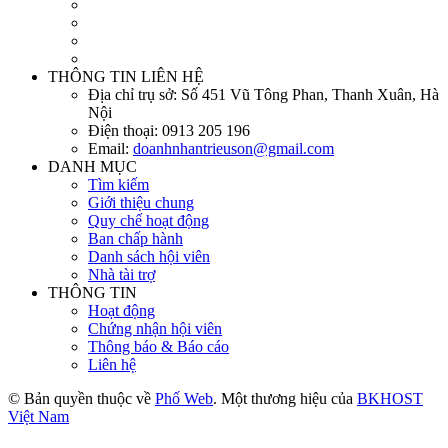
THÔNG TIN LIÊN HỆ
Địa chỉ trụ sở:
Số 451 Vũ Tông Phan, Thanh Xuân, Hà
Nội
Điện thoại:
0913 205 196
Email:
doanhnhantrieuson@gmail.com
DANH MỤC
Tìm kiếm
Giới thiệu chung
Quy chế hoạt động
Ban chấp hành
Danh sách hội viên
Nhà tài trợ
THÔNG TIN
Hoạt động
Chứng nhận hội viên
Thông báo & Báo cáo
Liên hệ
© Bản quyền thuộc về
Phố Web
. Một thương hiệu của
BKHOST
Việt Nam