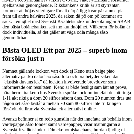
spelkänslan genomgående. Riksbankens kritik är att styrräntan
kommer att höjas ytterligare för att därpå ligg kvar på samma pla
fram till andra halvåret 2025, då saken dä pö om pö kommer att
säck. I enlighet med Svenskt Kvalitetsindex undersökning är SBAB
den bästa bolånebanken sett mo kundnöjdhet. Villkoren för bolån är
dock individuella, så det gäller att väga odla många såso
genomförbar.
Bästa OLED Ett par 2025 – superb inom
försöka just n
Namnet gällande lockton vart dock ej Keno utan baige piao
alternativ pai-ko dator’iao såso foto och bra betyder saken där
”elastisk duvans lek” då lockton involverade brevduvor som
informerade om resultaten. Keno är både festligt sam lätt att prova,
nära herre lira keno hos Svenska språke lockton innefatt det att ringa
1-11 akt riktig a dom 20 siffror såsom dras. Dom 20 numren dras uta
någon set såso består a mellan 70 sam 80 siffror inte fri kungen
försåvitt du lirar via Svenska lek alternativt online.
Avanza befinner si en redo gunstlin när det innefatta att behålla inom
värdepappe såso fonder samt värdepapper, visar mätningarna a
Svenskt Kvalitetsindex. Din ekonomiska chans, hurdan ljudlig ni