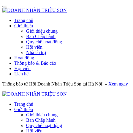
Trang chủ
Giới thiệu
Giới thiệu chung
Ban Chấp hành
Quy chế hoạt động
Hội viên
Nhà tài trợ
Hoạt động
Thông báo & Báo cáo
Hội viên
Liên hệ
Thông báo từ Hội Doanh Nhân Triệu Sơn tại Hà Nội! –
Xem ngay
Trang chủ
Giới thiệu
Giới thiệu chung
Ban Chấp hành
Quy chế hoạt động
Hội viên