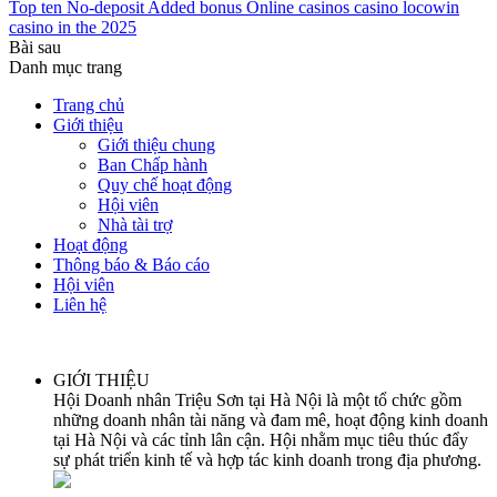
Top ten No-deposit Added bonus Online casinos casino locowin
casino in the 2025
Bài sau
Danh mục trang
Trang chủ
Giới thiệu
Giới thiệu chung
Ban Chấp hành
Quy chế hoạt động
Hội viên
Nhà tài trợ
Hoạt động
Thông báo & Báo cáo
Hội viên
Liên hệ
GIỚI THIỆU
Hội Doanh nhân Triệu Sơn tại Hà Nội là một tổ chức gồm
những doanh nhân tài năng và đam mê, hoạt động kinh doanh
tại Hà Nội và các tỉnh lân cận. Hội nhằm mục tiêu thúc đẩy
sự phát triển kinh tế và hợp tác kinh doanh trong địa phương.