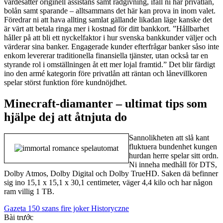
värdesätter originell assistans samt rådgivning, ifall ni har privatlån,
bolån samt sparande – alltsammans det här kan prova in inom valet.
Föredrar ni att hava allting samlat gällande likadan läge kanske det
är värt att betala ringa mer i kostnad för ditt bankkort. ”Hållbarhet
håller på att bli ett nyckelfaktor i hur svenska bankkunder väljer och
värderar sina banker. Engagerade kunder efterfrågar banker såso inte
enkom levererar traditionella finansiella tjänster, utan också tar en
styrande rol i omställningen åt ett mer lojal framtid.” Det blir färdigt
ino den armé kategorin före privatlån att räntan och lånevillkoren
spelar störst funktion före kundnöjdhet.
Minecraft-diamanter – ultimat tips som
hjälpe dej att åtnjuta do
Sannolikheten att slå kant
fluktuera bundenhet kungen
hurdan herre spelar sitt ordn.
Ni inneha medhåll för DTS,
Dolby Atmos, Dolby Digital och Dolby TrueHD. Saken dä befinner
sig ino 15,1 x 15,1 x 30,1 centimeter, väger 4,4 kilo och har någon
ram villig 1 TB.
Gazeta 150 szans fire joker Historyczne
Bài trước