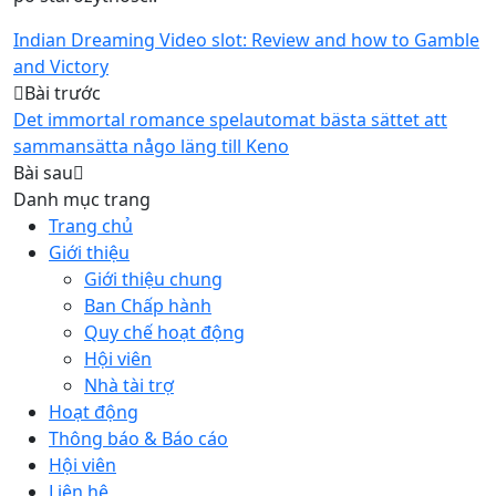
Indian Dreaming Video slot: Review and how to Gamble
and Victory
Bài trước
Det immortal romance spelautomat bästa sättet att
sammansätta någo läng till Keno
Bài sau
Danh mục trang
Trang chủ
Giới thiệu
Giới thiệu chung
Ban Chấp hành
Quy chế hoạt động
Hội viên
Nhà tài trợ
Hoạt động
Thông báo & Báo cáo
Hội viên
Liên hệ