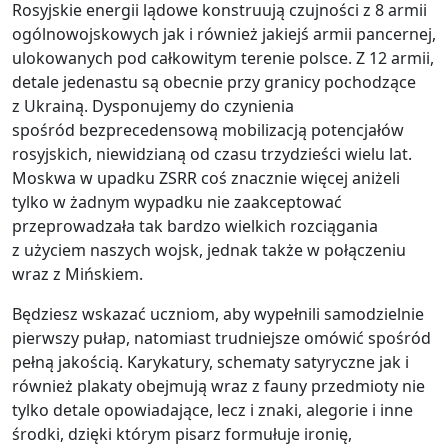
Rosyjskie energii lądowe konstruują czujności z 8 armii
ogólnowojskowych jak i również jakiejś armii pancernej,
ulokowanych pod całkowitym terenie polsce. Z 12 armii,
detale jedenastu są obecnie przy granicy pochodzące
z Ukrainą. Dysponujemy do czynienia
spośród bezprecedensową mobilizacją potencjałów
rosyjskich, niewidzianą od czasu trzydzieści wielu lat.
Moskwa w upadku ZSRR coś znacznie więcej aniżeli
tylko w żadnym wypadku nie zaakceptować
przeprowadzała tak bardzo wielkich rozciągania
z użyciem naszych wojsk, jednak także w połączeniu
wraz z Mińskiem.
Będziesz wskazać uczniom, aby wypełnili samodzielnie
pierwszy pułap, natomiast trudniejsze omówić spośród
pełną jakością. Karykatury, schematy satyryczne jak i
również plakaty obejmują wraz z fauny przedmioty nie
tylko detale opowiadające, lecz i znaki, alegorie i inne
środki, dzięki którym pisarz formułuje ironię,