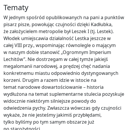
Tematy
W jednym spośród opublikowanych na pani a punktów
pisarz pisze, powołując czujności dzięki Kadłubka,
że założycielem metropolie był Leszek I (tj. Lestek).
Włodek umiejscawia działalność Lestka jeszcze w
całej VIII przy., wspominając równolegle o mającym
w naszym dobie stanowić „Ogromnym Imperium
Lechitów”. Nie dostrzegam w całej tymże jakiejś
megalomanii narodowej, a prędzej chęć nadania
konkretnemu miastu odpowiednio dystyngowanych
korzeni. Drugim a razem idzie w istocie na
temat narodowe dowartościowanie – historia
wydłużona na temat suplementarne stulecia pozyskuje
widocznie niektórym silniejsze powody do
odwiedzenia pychy. Zwłaszcza wówczas gdy czujności
wykaże, że nie jesteśmy jakimiś przybłędami,
tylko byliśmy po tym samym obszarze już
po starożytności.