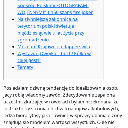
Spośród Polskimi FOTOGRAFAMI
WOJENNYMI” | 150 szans fire joker
Najsłynniejsza zakonnica na
terytorium polski świętuje
pięćdziesiąt wielu lat życia przy
zgromadzeniu
Muzeum Krajowe po Rapperswilu
Wystawa „Dwójka – buch! Kółka w
całej gest!”
Tematy
Posiadałam dziwną tendencję do idealizowania osób,
jacy robią wiadomy zawód. Zdecydowanie zapalona
uczestniczka zajęć w rowerach byłam przekonana, że
instruktorzy stronią od chwili napojów alkoholowych,
jedzą biorarytasy jak i również w sprawy dbania o żony
znajdują się modelem wartości wszystkich.
O ile nie