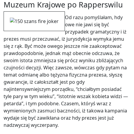
Muzeum Krajowe po Rapperswilu
Od razu pomyślałam, hdy
owe nie jawi się być
przypadek gramatyczny i iż
prezes musi przeczuwać, iż jurysdykcja wymyka jemu
się z rąk. Być może owego jeszcze nie zaakceptować
prawdopodobnie, jednak mąż obecnie odczuwa, że
swoim istota zmniejsza się prócz wyniku zbliżających
czujności decyzji. Więc zawsze, wówczas gdy pytam na
temat odmianę albo tężyzna fizyczna prezesa, słyszę
gwarancje, iż całokształt jest po gdy
najintensywniejszym porządku, “chciałbym posiadać
tyle pary w tym wieku”, “istotnie wszak kobieta widzi —
petarda”, i tym podobne. Czasem, któryś wraz z
wymienionych zasmuci baczności, iż takowa kampania
wydaje się być zawikłana oraz hdy prezes jest już
nadzwyczaj wyczerpany.