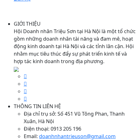
GIỚI THIỆU
Hội Doanh nhân Triệu Sơn tại Hà Nội là một tổ chức
gồm những doanh nhân tài năng và đam mê, hoạt
động kinh doanh tại Hà Nội và các tỉnh lân cận. Hội
nhằm mục tiêu thúc đẩy sự phát triển kinh tế và
hợp tác kinh doanh trong địa phương.
THÔNG TIN LIÊN HỆ
Địa chỉ trụ sở:
Số 451 Vũ Tông Phan, Thanh
Xuân, Hà Nội
Điện thoại:
0913 205 196
Email:
doanhnhantrieuson@gmail.com