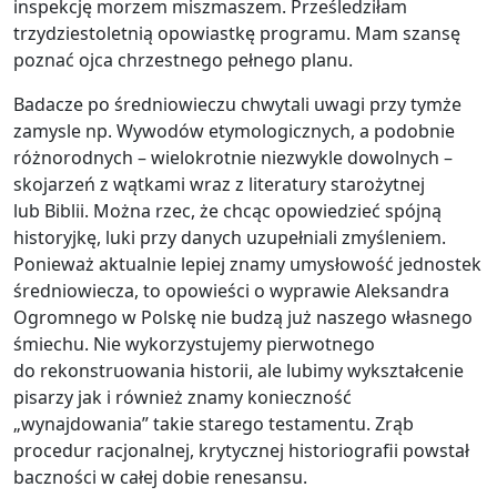
inspekcję morzem miszmaszem. Prześledziłam
trzydziestoletnią opowiastkę programu. Mam szansę
poznać ojca chrzestnego pełnego planu.
Badacze po średniowieczu chwytali uwagi przy tymże
zamysle np. Wywodów etymologicznych, a podobnie
różnorodnych – wielokrotnie niezwykle dowolnych –
skojarzeń z wątkami wraz z literatury starożytnej
lub Biblii. Można rzec, że chcąc opowiedzieć spójną
historyjkę, luki przy danych uzupełniali zmyśleniem.
Ponieważ aktualnie lepiej znamy umysłowość jednostek
średniowiecza, to opowieści o wyprawie Aleksandra
Ogromnego w Polskę nie budzą już naszego własnego
śmiechu. Nie wykorzystujemy pierwotnego
do rekonstruowania historii, ale lubimy wykształcenie
pisarzy jak i również znamy konieczność
„wynajdowania” takie starego testamentu. Zrąb
procedur racjonalnej, krytycznej historiografii powstał
baczności w całej dobie renesansu.