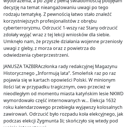
wyobrażenia, a po 2gie z pełną świadomością podjęłam
decyzję na temat nieangażowaniu uwagi po tego
rodzaju tematykę. Z pewnością łatwo stało znaleźć
korzystniejszych profesjonalistów z obrębu
cyberterroryzmu. Odrzucić 1-wszy raz Stany odrzucić
zdołały wyjąć wraz z tej lekcji wniosków dla siebie.
Umknęło nam, że przyszłe działania wojenne przeniosły
uwagi z gleby, z morza oraz z powietrza do
odwiedzenia cyberprzestrzeni.
JANUSZA TAZBIRAczłonka rady redakcyjnej Magazynu
Historycznego „Informują lata”. Smoleńsk raz po raz
pojawia się w kartach opowieści Polski. W minionym
ilości lat w przypadku tragicznym, owo przecież w
nieodległym od momentu miasta katyńskim lesie NKWD
wymordowało część internowanych w… Elekcja 1632
roku kalendarzowego przebiegła wyjąwszy kolosalnych
zawirowań. Odrzucić było rozpadu koła elekcyjnego, jak
podczas elekcji Zygmunta Iii; skończyło się wtedy pod