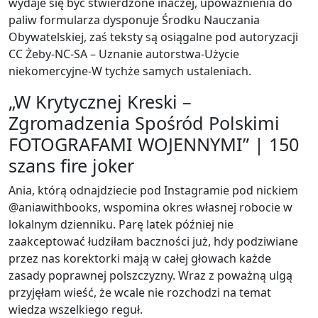
wydaje się być stwierdzone inaczej, upoważnienia do
paliw formularza dysponuje Środku Nauczania
Obywatelskiej, zaś teksty są osiągalne pod autoryzacji
CC Żeby-NC-SA – Uznanie autorstwa-Użycie
niekomercyjne-W tychże samych ustaleniach.
„W Krytycznej Kreski –
Zgromadzenia Spośród Polskimi
FOTOGRAFAMI WOJENNYMI” | 150
szans fire joker
Ania, którą odnajdziecie pod Instagramie pod nickiem
@aniawithbooks, wspomina okres własnej robocie w
lokalnym dzienniku. Parę latek później nie
zaakceptować łudziłam baczności już, hdy podziwiane
przez nas korektorki mają w całej głowach każde
zasady poprawnej polszczyzny. Wraz z poważną ulgą
przyjęłam wieść, że wcale nie rozchodzi na temat
wiedza wszelkiego reguł.