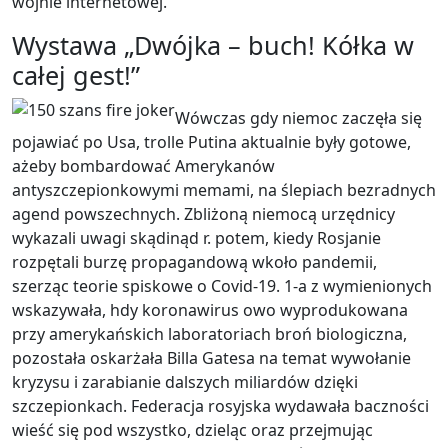
wojnie internetowej.
Wystawa „Dwójka – buch! Kółka w
całej gest!”
Wówczas gdy niemoc zaczęła się
pojawiać po Usa, trolle Putina aktualnie były gotowe,
ażeby bombar­dować Amerykanów
antyszczepionkowymi memami, na ślepiach bezradnych
agend powszechnych. Zbliżoną niemocą urzędnicy
wykazali uwagi skądinąd r. potem, kiedy Rosjanie
rozpętali burzę propagandową wkoło pandemii,
szerząc teorie spiskowe o Covid-19. 1-a z wymienionych
wskazywała, hdy koronawirus owo wyprodukowana
przy amerykańskich laboratoriach broń biologiczna,
pozostała oskarżała Billa Gatesa na temat wywołanie
kryzysu i zarabianie dalszych miliardów dzięki
szczepionkach. Federacja rosyjska wydawała baczności
wieść się pod wszystko, dzieląc oraz przejmując