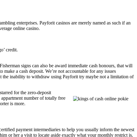
ambling enterprises. Payforit casinos are merely named as such if an
verage online casino.
o’ credit.
 Fisherman signs can also be award immediate cash honours, that will
to make a cash deposit. We’re not accountable for any issues
 the inability to withdraw using Payforit try maybe not a limitation of
tarred for the zero-deposit
 appartment number of totally free
orter is more.
 certified payment intermediaries to help you usually inform the newest
im or her a visit to locate aside exactly what your monthly restrict is.