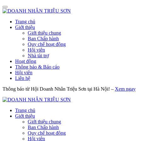
Trang chủ
Giới thiệu
Giới thiệu chung
Ban Chấp hành
Quy chế hoạt động
Hội viên
Nhà tài trợ
Hoạt động
Thông báo & Báo cáo
Hội viên
Liên hệ
Thông báo từ Hội Doanh Nhân Triệu Sơn tại Hà Nội! –
Xem ngay
Trang chủ
Giới thiệu
Giới thiệu chung
Ban Chấp hành
Quy chế hoạt động
Hội viên