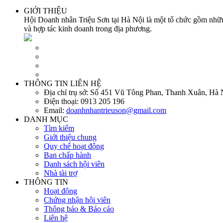
GIỚI THIỆU
Hội Doanh nhân Triệu Sơn tại Hà Nội là một tổ chức gồm những
và hợp tác kinh doanh trong địa phương.
THÔNG TIN LIÊN HỆ
Địa chỉ trụ sở:
Số 451 Vũ Tông Phan, Thanh Xuân, Hà 
Điện thoại:
0913 205 196
Email:
doanhnhantrieuson@gmail.com
DANH MỤC
Tìm kiếm
Giới thiệu chung
Quy chế hoạt động
Ban chấp hành
Danh sách hội viên
Nhà tài trợ
THÔNG TIN
Hoạt động
Chứng nhận hội viên
Thông báo & Báo cáo
Liên hệ