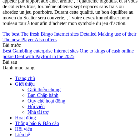
appeler par rapport aux aide, arbitre , ! quatrième bigoudis, et si vous
de collectez trois, toi-même obtenez sept espaces sans frais ou
abordez un jeu pourboire. Durant cette qualité, un bon équilibre au
moyen du Scatter sera couverte, , ! votre devez immobiliser pour
rouleau tour à tour afin d’acheter mon symbole du jeu d’action.
The best The fresh Bingo Internet sites Detailed Making use of their
The new Player Also offers
Bài trước
Best Gambling enterprise Internet sites One to kings of cash online
pokie Deal with Payforit in the 2025
Bài sau
Danh mục trang
Trang chủ
Giới thiệu
Giới thiệu chung
Ban Chấp hành
Quy chế hoạt động
Hội viên
Nhà tài trợ
Hoạt động
Thông báo & Báo cáo
Hội viên
Liên hệ