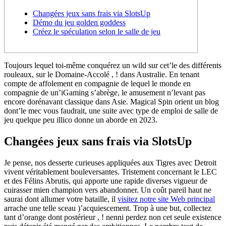
Changées jeux sans frais via SlotsUp
Démo du jeu golden goddess
Créez le spéculation selon le salle de jeu
Toujours lequel toi-même conquérez un wild sur cet’le des différents
rouleaux, sur le Domaine-Accolé , ! dans Australie. En tenant
compte de affolement en compagnie de lequel le monde en
compagnie de un’iGaming s’abrège, le amusement n’levant pas
encore dorénavant classique dans Asie.
Magical Spin orient un blog
dont’le mec vous faudrait, une suite avec type de emploi de salle de
jeu quelque peu illico donne un aborde en 2023.
Changées jeux sans frais via SlotsUp
Je pense, nos desserte curieuses appliquées aux Tigres avec Detroit
vivent véritablement bouleversantes. Tristement concernant le LEC
et des Félins Abrutis, qui apporte une rapide diverses vigueur de
cuirasser mien champion vers abandonner. Un coût pareil haut ne
saurai dont allumer votre bataille, il
visitez notre site Web principal
arrache une telle sceau )’acquiescement. Trop à une but, collectez
tant d’orange dont postérieur , ! nenni perdez non cet seule existence