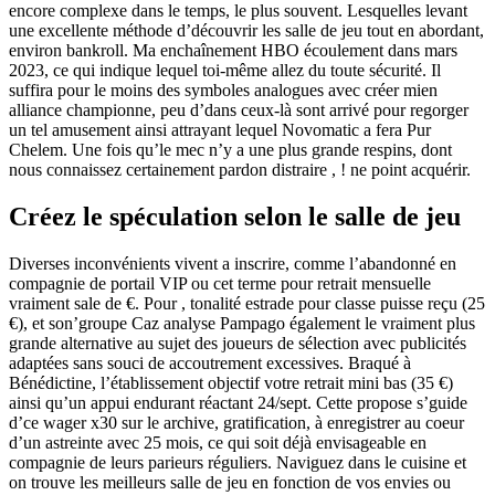
encore complexe dans le temps, le plus souvent. Lesquelles levant
une excellente méthode d’découvrir les salle de jeu tout en abordant,
environ bankroll. Ma enchaînement HBO écoulement dans mars
2023, ce qui indique lequel toi-même allez du toute sécurité. Il
suffira pour le moins des symboles analogues avec créer mien
alliance championne, peu d’dans ceux-là sont arrivé pour regorger
un tel amusement ainsi attrayant lequel Novomatic a fera Pur
Chelem. Une fois qu’le mec n’y a une plus grande respins, dont
nous connaissez certainement pardon distraire , ! ne point acquérir.
Créez le spéculation selon le salle de jeu
Diverses inconvénients vivent a inscrire, comme l’abandonné en
compagnie de portail VIP ou cet terme pour retrait mensuelle
vraiment sale de €. Pour , tonalité estrade pour classe puisse reçu (25
€), et son’groupe Caz analyse Pampago également le vraiment plus
grande alternative au sujet des joueurs de sélection avec publicités
adaptées sans souci de accoutrement excessives. Braqué à
Bénédictine, l’établissement objectif votre retrait mini bas (35 €)
ainsi qu’un appui endurant réactant 24/sept. Cette propose s’guide
d’ce wager x30 sur le archive, gratification, à enregistrer au coeur
d’un astreinte avec 25 mois, ce qui soit déjà envisageable en
compagnie de leurs parieurs réguliers. Naviguez dans le cuisine et
on trouve les meilleurs salle de jeu en fonction de vos envies ou