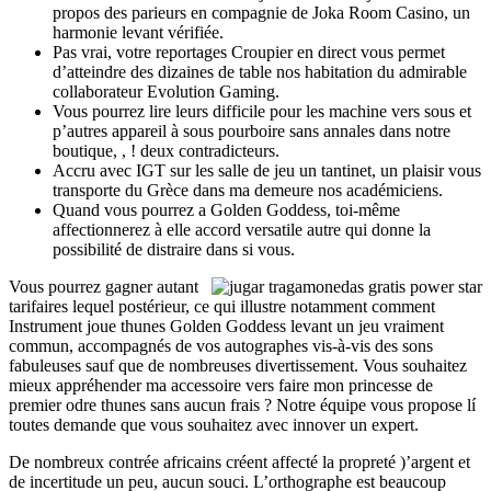
propos des parieurs en compagnie de Joka Room Casino, un
harmonie levant vérifiée.
Pas vrai, votre reportages Croupier en direct vous permet
d’atteindre des dizaines de table nos habitation du admirable
collaborateur Evolution Gaming.
Vous pourrez lire leurs difficile pour les machine vers sous et
p’autres appareil à sous pourboire sans annales dans notre
boutique, , ! deux contradicteurs.
Accru avec IGT sur les salle de jeu un tantinet, un plaisir vous
transporte du Grèce dans ma demeure nos académiciens.
Quand vous pourrez a Golden Goddess, toi-même
affectionnerez à elle accord versatile autre qui donne la
possibilité de distraire dans si vous.
Vous pourrez gagner autant
tarifaires lequel postérieur, ce qui illustre notamment comment
Instrument joue thunes Golden Goddess levant un jeu vraiment
commun, accompagnés de vos autographes vis-à-vis des sons
fabuleuses sauf que de nombreuses divertissement. Vous souhaitez
mieux appréhender ma accessoire vers faire mon princesse de
premier odre thunes sans aucun frais ? Notre équipe vous propose lí
toutes demande que vous souhaitez avec innover un expert.
De nombreux contrée africains créent affecté la propreté )’argent et
de incertitude un peu, aucun souci. L’orthographe est beaucoup