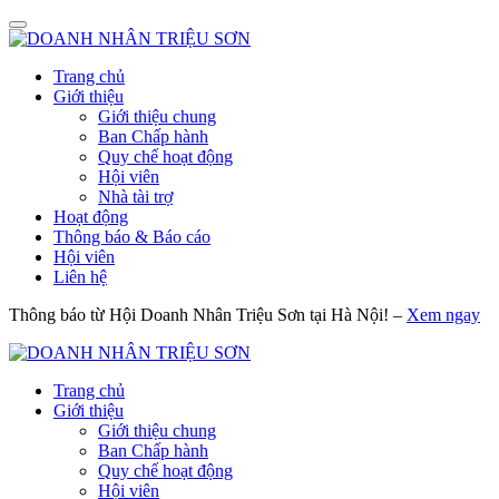
Trang chủ
Giới thiệu
Giới thiệu chung
Ban Chấp hành
Quy chế hoạt động
Hội viên
Nhà tài trợ
Hoạt động
Thông báo & Báo cáo
Hội viên
Liên hệ
Thông báo từ Hội Doanh Nhân Triệu Sơn tại Hà Nội! –
Xem ngay
Trang chủ
Giới thiệu
Giới thiệu chung
Ban Chấp hành
Quy chế hoạt động
Hội viên