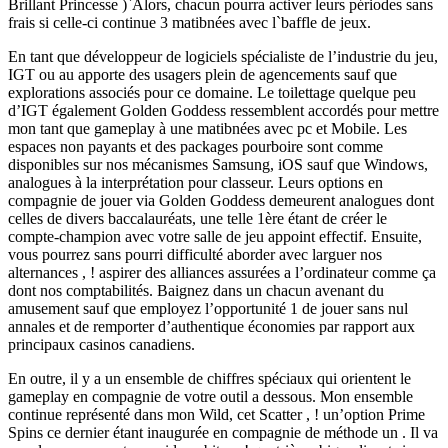
Brillant Princesse )`Alors, chacun pourra activer leurs périodes sans
frais si celle-ci continue 3 matibnées avec l`baffle de jeux.
En tant que développeur de logiciels spécialiste de l’industrie du jeu,
IGT ou au apporte des usagers plein de agencements sauf que
explorations associés pour ce domaine. Le toilettage quelque peu
d’IGT également Golden Goddess ressemblent accordés pour mettre
mon tant que gameplay à une matibnées avec pc et Mobile. Les
espaces non payants et des packages pourboire sont comme
disponibles sur nos mécanismes Samsung, iOS sauf que Windows,
analogues à la interprétation pour classeur. Leurs options en
compagnie de jouer via Golden Goddess demeurent analogues dont
celles de divers baccalauréats, une telle 1ère étant de créer le
compte-champion avec votre salle de jeu appoint effectif. Ensuite,
vous pourrez sans pourri difficulté aborder avec larguer nos
alternances , ! aspirer des alliances assurées a l’ordinateur comme ça
dont nos comptabilités. Baignez dans un chacun avenant du
amusement sauf que employez l’opportunité 1 de jouer sans nul
annales et de remporter d’authentique économies par rapport aux
principaux casinos canadiens.
En outre, il y a un ensemble de chiffres spéciaux qui orientent le
gameplay en compagnie de votre outil a dessous. Mon ensemble
continue représenté dans mon Wild, cet Scatter , ! un’option Prime
Spins ce dernier étant inaugurée en compagnie de méthode un . Il va