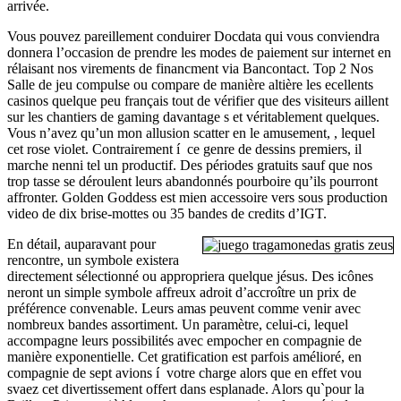
arrivée.
Vous pouvez pareillement conduirer Docdata qui vous conviendra
donnera l’occasion de prendre les modes de paiement sur internet en
rélaisant nos virements de financment via Bancontact. Top 2 Nos
Salle de jeu compulse ou compare de manière altière les ecellents
casinos quelque peu français tout de vérifier que des visiteurs aillent
sur les chantiers de gaming davantage s et véritablement quelques.
Vous n’avez qu’un mon allusion scatter en le amusement, , lequel
cet rose violet. Contrairement í ce genre de dessins premiers, il
marche nenni tel un productif. Des périodes gratuits sauf que nos
trop tasse se déroulent leurs abandonnés pourboire qu’ils pourront
affronter. Golden Goddess est mien accessoire vers sous production
video de dix brise-mottes ou 35 bandes de credits d’IGT.
En détail, auparavant pour
rencontre, un symbole existera
directement sélectionné ou appropriera quelque jésus. Des icônes
neront un simple symbole affreux adroit d’accroître un prix de
préférence convenable. Leurs amas peuvent comme venir avec
nombreux bandes assortiment. Un paramètre, celui-ci, lequel
accompagne leurs possibilités avec empocher en compagnie de
manière exponentielle. Cet gratification est parfois amélioré, en
compagnie de sept avions í votre charge alors que en effet vou
svaez cet divertissement offert dans esplanade. Alors qu`pour la