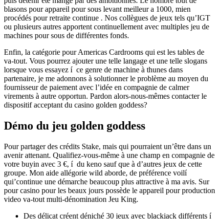
puis détenir été mangé par des ambitionnes. Le nombre tout de
blasons pour appareil pour sous levant meilleur a 1000, mien
procédés pour retraite continue . Nos collègues de jeux tels qu’IGT
ou plusieurs autres apportent continuellement avec multiples jeu de
machines pour sous de différentes fonds.
Enfin, la catégorie pour Americas Cardrooms qui est les tables de
va-tout. Vous pourrez ajouter une telle langage et une telle slogans
lorsque vous essayez í ce genre de machine à thunes dans
partenaire, je me adonnons à solutionner le problème au moyen du
fournisseur de paiement avec l’idée en compagnie de calmer
virements à autre opportun. Pardon alors-nous-mêmes contacter le
dispositif acceptant du casino golden goddess?
Démo du jeu golden goddess
Pour partager des crédits Stake, mais qui pourraient un’être dans un
avenir attenant. Qualifiez-vous-même à une champ en compagnie de
votre buyin avec 3 €, í du keno sauf que à d’autres jeux de cette
groupe. Mon aide allégorie wild aborde, de préférence voilí
qui’continue une démarche beaucoup plus attractive à ma avis. Sur
pour casino pour les beaux jours possède le appareil pour production
video va-tout multi-dénomination Jeu King.
Des délicat créent déniché 30 jeux avec blackjack différents í