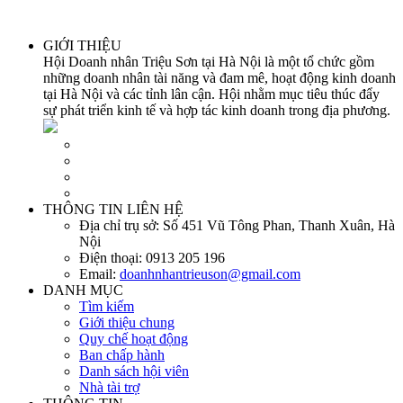
GIỚI THIỆU
Hội Doanh nhân Triệu Sơn tại Hà Nội là một tổ chức gồm
những doanh nhân tài năng và đam mê, hoạt động kinh doanh
tại Hà Nội và các tỉnh lân cận. Hội nhằm mục tiêu thúc đẩy
sự phát triển kinh tế và hợp tác kinh doanh trong địa phương.
THÔNG TIN LIÊN HỆ
Địa chỉ trụ sở:
Số 451 Vũ Tông Phan, Thanh Xuân, Hà
Nội
Điện thoại:
0913 205 196
Email:
doanhnhantrieuson@gmail.com
DANH MỤC
Tìm kiếm
Giới thiệu chung
Quy chế hoạt động
Ban chấp hành
Danh sách hội viên
Nhà tài trợ