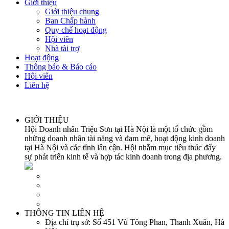
Giới thiệu
Giới thiệu chung
Ban Chấp hành
Quy chế hoạt động
Hội viên
Nhà tài trợ
Hoạt động
Thông báo & Báo cáo
Hội viên
Liên hệ
GIỚI THIỆU
Hội Doanh nhân Triệu Sơn tại Hà Nội là một tổ chức gồm
những doanh nhân tài năng và đam mê, hoạt động kinh doanh
tại Hà Nội và các tỉnh lân cận. Hội nhằm mục tiêu thúc đẩy
sự phát triển kinh tế và hợp tác kinh doanh trong địa phương.
THÔNG TIN LIÊN HỆ
Địa chỉ trụ sở:
Số 451 Vũ Tông Phan, Thanh Xuân, Hà