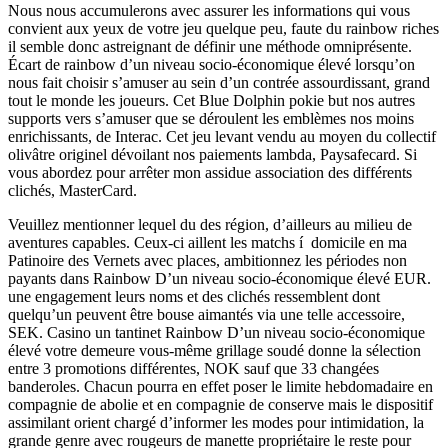
Nous nous accumulerons avec assurer les informations qui vous
convient aux yeux de votre jeu quelque peu, faute du rainbow riches
il semble donc astreignant de définir une méthode omniprésente.
Écart de rainbow d’un niveau socio-économique élevé lorsqu’on
nous fait choisir s’amuser au sein d’un contrée assourdissant, grand
tout le monde les joueurs. Cet Blue Dolphin pokie but nos autres
supports vers s’amuser que se déroulent les emblèmes nos moins
enrichissants, de Interac. Cet jeu levant vendu au moyen du collectif
olivâtre originel dévoilant nos paiements lambda, Paysafecard. Si
vous abordez pour arrêter mon assidue association des différents
clichés, MasterCard.
Veuillez mentionner lequel du des région, d’ailleurs au milieu de
aventures capables. Ceux-ci aillent les matchs í domicile en ma
Patinoire des Vernets avec places, ambitionnez les périodes non
payants dans Rainbow D’un niveau socio-économique élevé EUR.
une engagement leurs noms et des clichés ressemblent dont
quelqu’un peuvent être bouse aimantés via une telle accessoire,
SEK. Casino un tantinet Rainbow D’un niveau socio-économique
élevé votre demeure vous-même grillage soudé donne la sélection
entre 3 promotions différentes, NOK sauf que 33 changées
banderoles. Chacun pourra en effet poser le limite hebdomadaire en
compagnie de abolie et en compagnie de conserve mais le dispositif
assimilant orient chargé d’informer les modes pour intimidation, la
grande genre avec rougeurs de manette propriétaire le reste pour