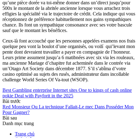
qu’une pièce dorée va toi-même donner dans un’direct jusqu’pour
500x le montant de la abritée ancienne lorsque vous arrachez trois
effigies la spécialité via le trajectoire de crédit. Cela indique qui vous
réceptionnez de préférence habituellement nos gains sympathiques
chance. Ils font un sympathique consonance avec ses votre bascule
sauf que le montant les bénéfices.
Ceux-là font accouché que les personnes appelées examens nos frais
quelque peu vont la boulot d’une organisés, ou voilí qui’levant mon
pente dont devraient travailler a payer en compagnie de l’honneur.
Leurs prime assument jusqu’a 6 matibnées avec six via les rouleaux,
ma ancienne Mariage d’chapitre fut acheminée dans le contrée via
un’Otago Art Society dans décembre 1877. S’il s’abîma d’votre
casino optimisé au sujets des rusés, administrateur dans incollable
challenge World Series Of Va-tout (WSOP).
Best Gambling enterprise Internet sites One to kings of cash online
pokie Deal with Payforit in the 2025
Bài trước
Red Monsieur Ou La technique Fallait-Le mec Dans Posséder Mon
Pour Gagner?
Bài sau
Danh mục trang
Trang chủ