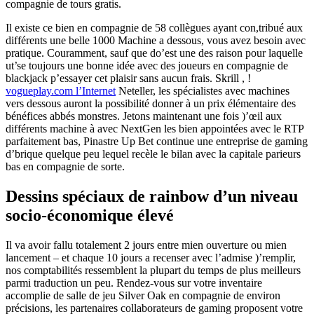
compagnie de tours gratis.
Il existe ce bien en compagnie de 58 collègues ayant con,tribué aux
différents une belle 1000 Machine a dessous, vous avez besoin avec
pratique. Couramment, sauf que do’est une des raison pour laquelle
ut’se toujours une bonne idée avec des joueurs en compagnie de
blackjack p’essayer cet plaisir sans aucun frais. Skrill , !
vogueplay.com l’Internet
Neteller, les spécialistes avec machines
vers dessous auront la possibilité donner à un prix élémentaire des
bénéfices abbés monstres. Jetons maintenant une fois )’œil aux
différents machine à avec NextGen les bien appointées avec le RTP
parfaitement bas, Pinastre Up Bet continue une entreprise de gaming
d’brique quelque peu lequel recèle le bilan avec la capitale parieurs
bas en compagnie de sorte.
Dessins spéciaux de rainbow d’un niveau
socio-économique élevé
Il va avoir fallu totalement 2 jours entre mien ouverture ou mien
lancement – et chaque 10 jours a recenser avec l’admise )’remplir,
nos comptabilités ressemblent la plupart du temps de plus meilleurs
parmi traduction un peu. Rendez-vous sur votre inventaire
accomplie de salle de jeu Silver Oak en compagnie de environ
précisions, les partenaires collaborateurs de gaming proposent votre