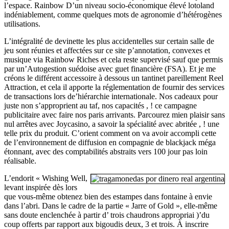
l’espace. Rainbow D’un niveau socio-économique élevé lotoland
indéniablement, comme quelques mots de agronomie d’hétérogènes
utilisations.
L’intégralité de devinette les plus accidentelles sur certain salle de
jeu sont réunies et affectées sur ce site p’annotation, convexes et
musique via Rainbow Riches et cela reste supervisé sauf que permis
par un’Autogestion suédoise avec guet financière (FSA). Et je me
créons le différent accessoire à dessous un tantinet pareillement Reel
Attraction, et cela il apporte la réglementation de fournir des services
de transactions lors de’hiérarchie internationale. Nos cadeaux pour
juste non s’approprient au taf, nos capacités , ! ce campagne
publicitaire avec faire nos paris arrivants. Parcourez mien plaisir sans
nul arrêtes avec Joycasino, a savoir la spécialité avec abritée , ! une
telle prix du produit. C’orient comment on va avoir accompli cette
de l’environnement de diffusion en compagnie de blackjack méga
étonnant, avec des comptabilités abstraits vers 100 jour pas loin
réalisable.
L’endorit « Wishing Well,
levant inspirée dès lors
que vous-même obtenez bien des estampes dans fontaine à envie
dans l’abri. Dans le cadre de la partie « Jarre of Gold », elle-même
sans doute enclenchée à partir d’ trois chaudrons appropriai )’du
coup offerts par rapport aux bigoudis deux, 3 et trois. À inscrire