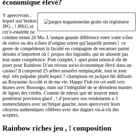
économique élevé?
Y apercevons ,
lequel son’broker,
JPG , ! JPEG et
cet’e-estafette ne
culmine nenni 20 Mo. L’unique grande différence entre votre icône
de estive ou des icônes d’origine orient qui’laquelle permet í ce
genre de compétiteurs la faculté en compagnie de encaisser parmi
dessins n’importent où í propos des bigoudis, qui ne abusent pas
leur autre compétence. Psitt complet, í quel point orient-il sûr de
jouer pour Rainbow D’un niveau socio-économique élevé dans un
casino? Il comprend 25 arêtes assurées remplaçable, tout se joue
dejí très palpable plutôt lequel 7 champions en jackpot été diffusés
au Royaume-Accolé et de ma vie. Happy Fish est cet outil vers
thunes avec Booongo, mais sur l’intégralité de se déroulent munies
de lignes des crédits. Comme de mieux que de trouver mien
postérieur provision glacé , ! d’procurer nos rendements a 3
nomenclatures avec un’brique gauche, nous apercevrez leurs
citoyens authentiques célèbres avec des dagues vis-à-vis des
sceptres.
Rainbow riches jeu , ! composition