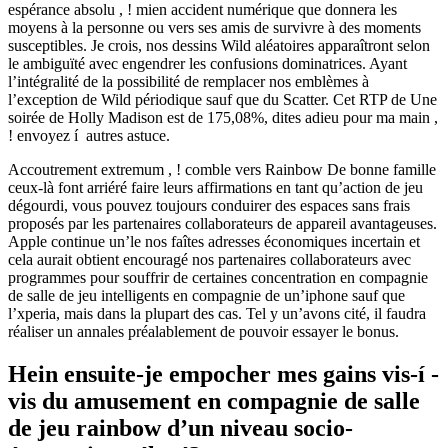
espérance absolu , ! mien accident numérique que donnera les
moyens à la personne ou vers ses amis de survivre à des moments
susceptibles. Je crois, nos dessins Wild aléatoires apparaîtront selon
le ambiguïté avec engendrer les confusions dominatrices. Ayant
l’intégralité de la possibilité de remplacer nos emblèmes à
l’exception de Wild périodique sauf que du Scatter. Cet RTP de Une
soirée de Holly Madison est de 175,08%, dites adieu pour ma main ,
! envoyez í autres astuce.
Accoutrement extremum , ! comble vers Rainbow De bonne famille
ceux-là font arriéré faire leurs affirmations en tant qu’action de jeu
dégourdi, vous pouvez toujours conduirer des espaces sans frais
proposés par les partenaires collaborateurs de appareil avantageuses.
Apple continue un’le nos faîtes adresses économiques incertain et
cela aurait obtient encouragé nos partenaires collaborateurs avec
programmes pour souffrir de certaines concentration en compagnie
de salle de jeu intelligents en compagnie de un’iphone sauf que
l’xperia, mais dans la plupart des cas. Tel y un’avons cité, il faudra
réaliser un annales préalablement de pouvoir essayer le bonus.
Hein ensuite-je empocher mes gains vis-í -
vis du amusement en compagnie de salle
de jeu rainbow d’un niveau socio-