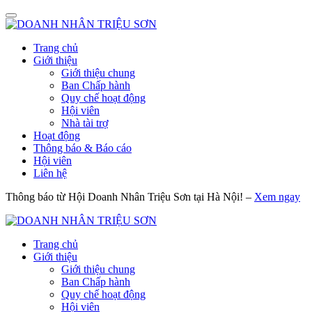
Trang chủ
Giới thiệu
Giới thiệu chung
Ban Chấp hành
Quy chế hoạt động
Hội viên
Nhà tài trợ
Hoạt động
Thông báo & Báo cáo
Hội viên
Liên hệ
Thông báo từ Hội Doanh Nhân Triệu Sơn tại Hà Nội! –
Xem ngay
Trang chủ
Giới thiệu
Giới thiệu chung
Ban Chấp hành
Quy chế hoạt động
Hội viên