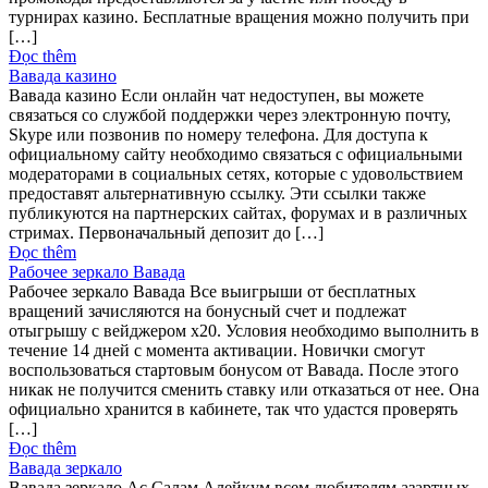
турнирах казино. Бесплатные вращения можно получить при
[…]
Đọc thêm
Вавада казино
Вавада казино Если онлайн чат недоступен, вы можете
связаться со службой поддержки через электронную почту,
Skype или позвонив по номеру телефона. Для доступа к
официальному сайту необходимо связаться с официальными
модераторами в социальных сетях, которые с удовольствием
предоставят альтернативную ссылку. Эти ссылки также
публикуются на партнерских сайтах, форумах и в различных
стримах. Первоначальный депозит до […]
Đọc thêm
Рабочее зеркало Вавада
Рабочее зеркало Вавада Все выигрыши от бесплатных
вращений зачисляются на бонусный счет и подлежат
отыгрышу с вейджером х20. Условия необходимо выполнить в
течение 14 дней с момента активации. Новички смогут
воспользоваться стартовым бонусом от Вавада. После этого
никак не получится сменить ставку или отказаться от нее. Она
официально хранится в кабинете, так что удастся проверять
[…]
Đọc thêm
Вавада зеркало
Вавада зеркало Ас Салам Алейкум всем любителям азартных