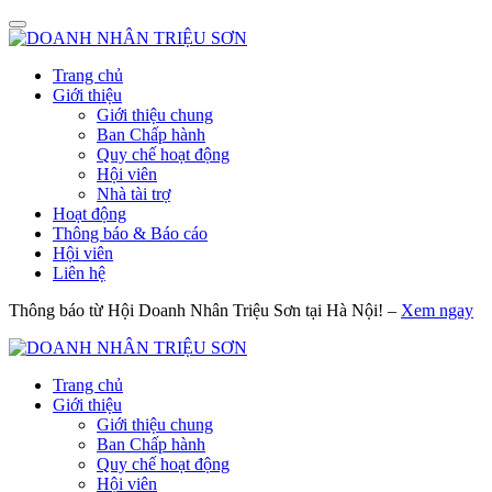
Trang chủ
Giới thiệu
Giới thiệu chung
Ban Chấp hành
Quy chế hoạt động
Hội viên
Nhà tài trợ
Hoạt động
Thông báo & Báo cáo
Hội viên
Liên hệ
Thông báo từ Hội Doanh Nhân Triệu Sơn tại Hà Nội! –
Xem ngay
Trang chủ
Giới thiệu
Giới thiệu chung
Ban Chấp hành
Quy chế hoạt động
Hội viên