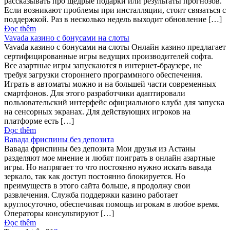
рассказывать про щедрые подарки или результаты прогнозов.
Если возникают проблемы при инсталляции, стоит связаться с
поддержкой. Раз в несколько недель выходит обновление […]
Đọc thêm
Vavada казино с бонусами на слоты
Vavada казино с бонусами на слоты Онлайн казино предлагает
сертифицированные игры ведущих производителей софта.
Все азартные игры запускаются в интернет-браузере, не
требуя загрузки стороннего программного обеспечения.
Играть в автоматы можно и на большей части современных
смартфонов. Для этого разработчики адаптировали
пользовательский интерфейс официального клуба для запуска
на сенсорных экранах. Для действующих игроков на
платформе есть […]
Đọc thêm
Вавада фриспины без депозита
Вавада фриспины без депозита Мои друзья из Астаны
разделяют мое мнение и любят поиграть в онлайн азартные
игры. Но напрягает то что постоянно нужно искать вавада
зеркало, так как доступ постоянно блокируется. Но
преимуществ в этого сайта больше, я продолжу свои
развлечения. Служба поддержки казино работает
круглосуточно, обеспечивая помощь игрокам в любое время.
Операторы консультируют […]
Đọc thêm