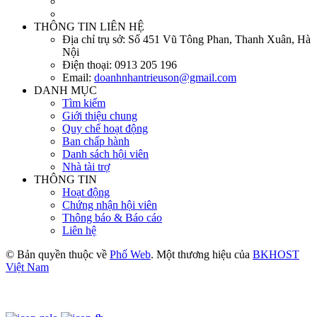
THÔNG TIN LIÊN HỆ
Địa chỉ trụ sở:
Số 451 Vũ Tông Phan, Thanh Xuân, Hà
Nội
Điện thoại:
0913 205 196
Email:
doanhnhantrieuson@gmail.com
DANH MỤC
Tìm kiếm
Giới thiệu chung
Quy chế hoạt động
Ban chấp hành
Danh sách hội viên
Nhà tài trợ
THÔNG TIN
Hoạt động
Chứng nhận hội viên
Thông báo & Báo cáo
Liên hệ
© Bản quyền thuộc về
Phố Web
. Một thương hiệu của
BKHOST
Việt Nam