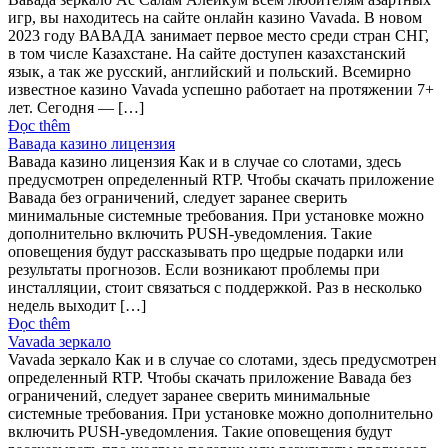
игр, вы находитесь на сайте онлайн казино Vavada. В новом
2023 году ВАВАДА занимает первое место среди стран СНГ,
в том числе Казахстане. На сайте доступен казахстанский
язык, а так же русский, английский и польский. Всемирно
известное казино Vavada успешно работает на протяжении 7+
лет. Сегодня — […]
Đọc thêm
Вавада казино лицензия
Вавада казино лицензия Как и в случае со слотами, здесь
предусмотрен определенный RTP. Чтобы скачать приложение
Вавада без ограничений, следует заранее сверить
минимальные системные требования. При установке можно
дополнительно включить PUSH-уведомления. Такие
оповещения будут рассказывать про щедрые подарки или
результаты прогнозов. Если возникают проблемы при
инсталляции, стоит связаться с поддержкой. Раз в несколько
недель выходит […]
Đọc thêm
Vavada зеркало
Vavada зеркало Как и в случае со слотами, здесь предусмотрен
определенный RTP. Чтобы скачать приложение Вавада без
ограничений, следует заранее сверить минимальные
системные требования. При установке можно дополнительно
включить PUSH-уведомления. Такие оповещения будут