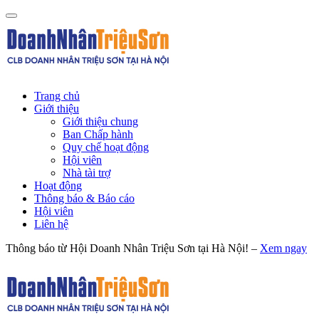
Trang chủ
Giới thiệu
Giới thiệu chung
Ban Chấp hành
Quy chế hoạt động
Hội viên
Nhà tài trợ
Hoạt động
Thông báo & Báo cáo
Hội viên
Liên hệ
Thông báo từ Hội Doanh Nhân Triệu Sơn tại Hà Nội! –
Xem ngay