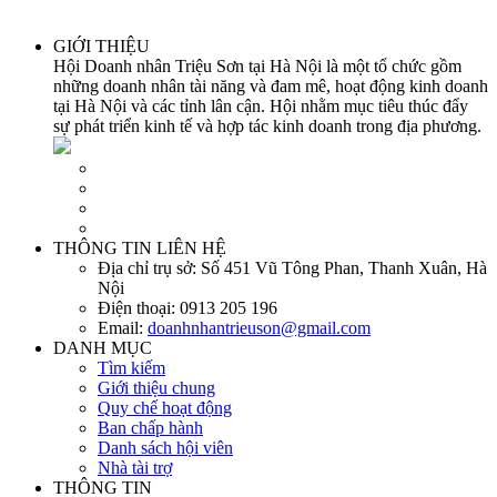
GIỚI THIỆU
Hội Doanh nhân Triệu Sơn tại Hà Nội là một tổ chức gồm
những doanh nhân tài năng và đam mê, hoạt động kinh doanh
tại Hà Nội và các tỉnh lân cận. Hội nhằm mục tiêu thúc đẩy
sự phát triển kinh tế và hợp tác kinh doanh trong địa phương.
THÔNG TIN LIÊN HỆ
Địa chỉ trụ sở:
Số 451 Vũ Tông Phan, Thanh Xuân, Hà
Nội
Điện thoại:
0913 205 196
Email:
doanhnhantrieuson@gmail.com
DANH MỤC
Tìm kiếm
Giới thiệu chung
Quy chế hoạt động
Ban chấp hành
Danh sách hội viên
Nhà tài trợ
THÔNG TIN