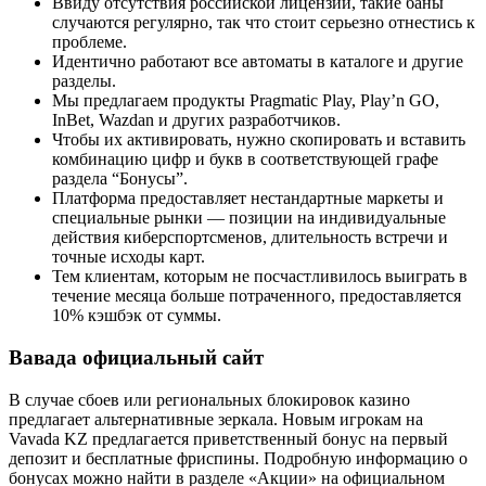
Ввиду отсутствия российской лицензии, такие баны
случаются регулярно, так что стоит серьезно отнестись к
проблеме.
Идентично работают все автоматы в каталоге и другие
разделы.
Мы предлагаем продукты Pragmatic Play, Play’n GO,
InBet, Wazdan и других разработчиков.
Чтобы их активировать, нужно скопировать и вставить
комбинацию цифр и букв в соответствующей графе
раздела “Бонусы”.
Платформа предоставляет нестандартные маркеты и
специальные рынки — позиции на индивидуальные
действия киберспортсменов, длительность встречи и
точные исходы карт.
Тем клиентам, которым не посчастливилось выиграть в
течение месяца больше потраченного, предоставляется
10% кэшбэк от суммы.
Вавада официальный сайт
В случае сбоев или региональных блокировок казино
предлагает альтернативные зеркала. Новым игрокам на
Vavada KZ предлагается приветственный бонус на первый
депозит и бесплатные фриспины. Подробную информацию о
бонусах можно найти в разделе «Акции» на официальном