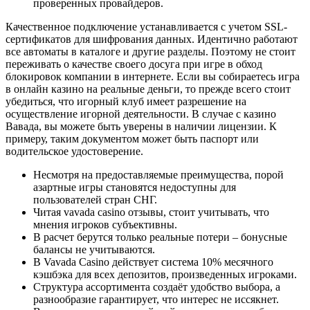
проверенных провайдеров.
Качественное подключение устанавливается с учетом SSL-
сертификатов для шифрования данных. Идентично работают
все автоматы в каталоге и другие разделы. Поэтому не стоит
переживать о качестве своего досуга при игре в обход
блокировок компании в интернете. Если вы собираетесь игра
в онлайн казино на реальные деньги, то прежде всего стоит
убедиться, что игорный клуб имеет разрешение на
осуществление игорной деятельности. В случае с казино
Вавада, вы можете быть уверены в наличии лицензии. К
примеру, таким документом может быть паспорт или
водительское удостоверение.
Несмотря на предоставляемые преимущества, порой
азартные игры становятся недоступны для
пользователей стран СНГ.
Читая vavada casino отзывы, стоит учитывать, что
мнения игроков субъективны.
В расчет берутся только реальные потери – бонусные
балансы не учитываются.
В Vavada Casino действует система 10% месячного
кэшбэка для всех депозитов, произведенных игроками.
Структура ассортимента создаёт удобство выбора, а
разнообразие гарантирует, что интерес не иссякнет.