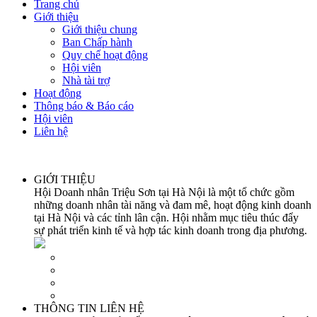
Trang chủ
Giới thiệu
Giới thiệu chung
Ban Chấp hành
Quy chế hoạt động
Hội viên
Nhà tài trợ
Hoạt động
Thông báo & Báo cáo
Hội viên
Liên hệ
GIỚI THIỆU
Hội Doanh nhân Triệu Sơn tại Hà Nội là một tổ chức gồm
những doanh nhân tài năng và đam mê, hoạt động kinh doanh
tại Hà Nội và các tỉnh lân cận. Hội nhằm mục tiêu thúc đẩy
sự phát triển kinh tế và hợp tác kinh doanh trong địa phương.
THÔNG TIN LIÊN HỆ