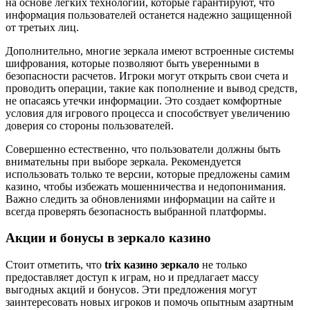
на основе легких технологий, которые гарантируют, что
информация пользователей останется надежно защищенной
от третьих лиц.
Дополнительно, многие зеркала имеют встроенные системы
шифрования, которые позволяют быть уверенными в
безопасности расчетов. Игроки могут открыть свои счета и
проводить операции, такие как пополнение и вывод средств,
не опасаясь утечки информации. Это создает комфортные
условия для игрового процесса и способствует увеличению
доверия со стороны пользователей.
Совершенно естественно, что пользователи должны быть
внимательны при выборе зеркала. Рекомендуется
использовать только те версии, которые предложены самим
казино, чтобы избежать мошенничества и недопонимания.
Важно следить за обновлениями информации на сайте и
всегда проверять безопасность выбранной платформы.
Акции и бонусы в зеркало казино
Стоит отметить, что
trix казино зеркало
не только
предоставляет доступ к играм, но и предлагает массу
выгодных акций и бонусов. Эти предложения могут
заинтересовать новых игроков и помочь опытным азартным