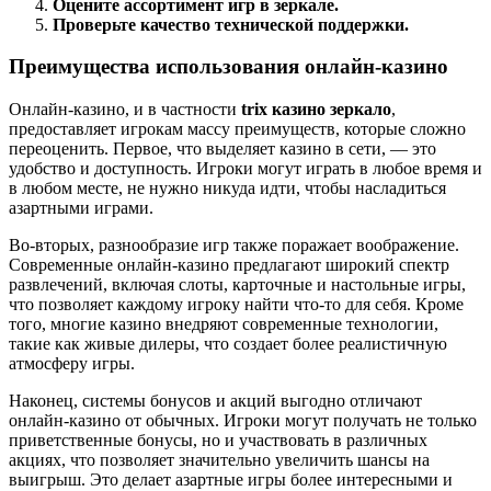
Оцените ассортимент игр в зеркале.
Проверьте качество технической поддержки.
Преимущества использования онлайн-казино
Онлайн-казино, и в частности
trix казино зеркало
,
предоставляет игрокам массу преимуществ, которые сложно
переоценить. Первое, что выделяет казино в сети, — это
удобство и доступность. Игроки могут играть в любое время и
в любом месте, не нужно никуда идти, чтобы насладиться
азартными играми.
Во-вторых, разнообразие игр также поражает воображение.
Современные онлайн-казино предлагают широкий спектр
развлечений, включая слоты, карточные и настольные игры,
что позволяет каждому игроку найти что-то для себя. Кроме
того, многие казино внедряют современные технологии,
такие как живые дилеры, что создает более реалистичную
атмосферу игры.
Наконец, системы бонусов и акций выгодно отличают
онлайн-казино от обычных. Игроки могут получать не только
приветственные бонусы, но и участвовать в различных
акциях, что позволяет значительно увеличить шансы на
выигрыш. Это делает азартные игры более интересными и