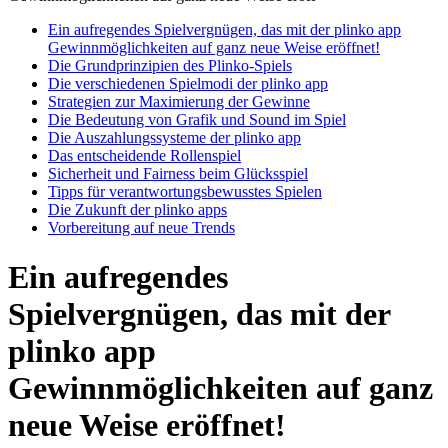
Ein aufregendes Spielvergnügen, das mit der plinko app
Gewinnmöglichkeiten auf ganz neue Weise eröffnet!
Die Grundprinzipien des Plinko-Spiels
Die verschiedenen Spielmodi der plinko app
Strategien zur Maximierung der Gewinne
Die Bedeutung von Grafik und Sound im Spiel
Die Auszahlungssysteme der plinko app
Das entscheidende Rollenspiel
Sicherheit und Fairness beim Glücksspiel
Tipps für verantwortungsbewusstes Spielen
Die Zukunft der plinko apps
Vorbereitung auf neue Trends
Ein aufregendes
Spielvergnügen, das mit der
plinko app
Gewinnmöglichkeiten auf ganz
neue Weise eröffnet!