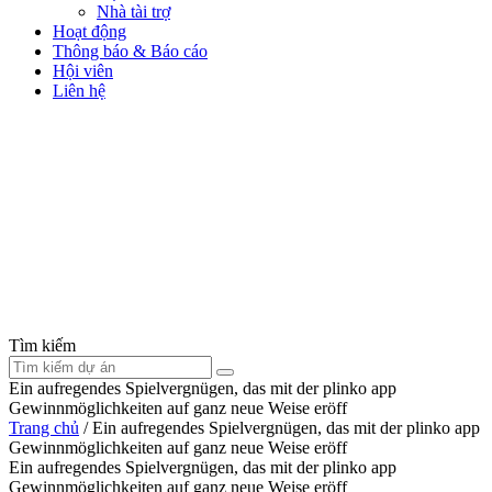
Nhà tài trợ
Hoạt động
Thông báo & Báo cáo
Hội viên
Liên hệ
Tìm kiếm
Ein aufregendes Spielvergnügen, das mit der plinko app
Gewinnmöglichkeiten auf ganz neue Weise eröff
Trang chủ
/
Ein aufregendes Spielvergnügen, das mit der plinko app
Gewinnmöglichkeiten auf ganz neue Weise eröff
Ein aufregendes Spielvergnügen, das mit der plinko app
Gewinnmöglichkeiten auf ganz neue Weise eröff