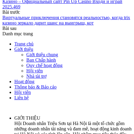
Казино – Официальный сайт Pin Up Casino Входи и играй
2025.469
Bài trước
Виртуальные приключения становятся реальностью, когда trix
казино зеркало дарит шанс на выигрыш, кот
Bài sau
Danh mục trang
Trang chủ
Giới thiệu
Giới thiệu chung
Ban Chấp hành
Quy chế hoạt động
Hội viên
Nhà tài trợ
Hoạt động
Thông báo & Báo cáo
Hội viên
Liên hệ
GIỚI THIỆU
Hội Doanh nhân Triệu Sơn tại Hà Nội là một tổ chức gồm
những doanh nhân tài năng và đam mê, hoạt động kinh doanh