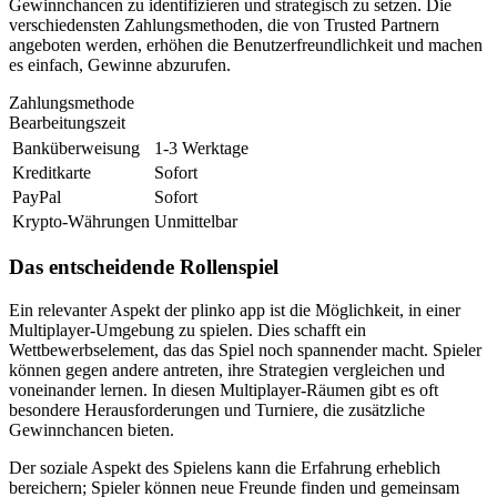
Gewinnchancen zu identifizieren und strategisch zu setzen. Die
verschiedensten Zahlungsmethoden, die von Trusted Partnern
angeboten werden, erhöhen die Benutzerfreundlichkeit und machen
es einfach, Gewinne abzurufen.
Zahlungsmethode
Bearbeitungszeit
Banküberweisung
1-3 Werktage
Kreditkarte
Sofort
PayPal
Sofort
Krypto-Währungen
Unmittelbar
Das entscheidende Rollenspiel
Ein relevanter Aspekt der plinko app ist die Möglichkeit, in einer
Multiplayer-Umgebung zu spielen. Dies schafft ein
Wettbewerbselement, das das Spiel noch spannender macht. Spieler
können gegen andere antreten, ihre Strategien vergleichen und
voneinander lernen. In diesen Multiplayer-Räumen gibt es oft
besondere Herausforderungen und Turniere, die zusätzliche
Gewinnchancen bieten.
Der soziale Aspekt des Spielens kann die Erfahrung erheblich
bereichern; Spieler können neue Freunde finden und gemeinsam