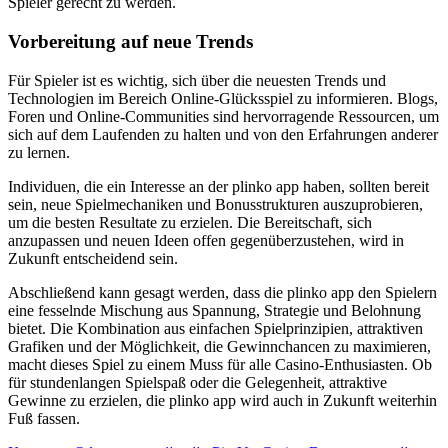
Spieler gerecht zu werden.
Vorbereitung auf neue Trends
Für Spieler ist es wichtig, sich über die neuesten Trends und
Technologien im Bereich Online-Glücksspiel zu informieren. Blogs,
Foren und Online-Communities sind hervorragende Ressourcen, um
sich auf dem Laufenden zu halten und von den Erfahrungen anderer
zu lernen.
Individuen, die ein Interesse an der plinko app haben, sollten bereit
sein, neue Spielmechaniken und Bonusstrukturen auszuprobieren,
um die besten Resultate zu erzielen. Die Bereitschaft, sich
anzupassen und neuen Ideen offen gegenüberzustehen, wird in
Zukunft entscheidend sein.
Abschließend kann gesagt werden, dass die plinko app den Spielern
eine fesselnde Mischung aus Spannung, Strategie und Belohnung
bietet. Die Kombination aus einfachen Spielprinzipien, attraktiven
Grafiken und der Möglichkeit, die Gewinnchancen zu maximieren,
macht dieses Spiel zu einem Muss für alle Casino-Enthusiasten. Ob
für stundenlangen Spielspaß oder die Gelegenheit, attraktive
Gewinne zu erzielen, die plinko app wird auch in Zukunft weiterhin
Fuß fassen.