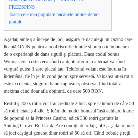
FREESPINS
Joacă cele mai populare păcănele online demo
gratuit
Așadar, ainte ş a începe de joci, asigură-te dac alegi un cazino care
licență ONJN pentru a ocol riscurile inutile și prep o te îmbucura
de o experiență de dans sigură și plăcută. Daca codul bonus
Winmasters b este ceea când cauti, iti oferim o alternativa când
vergură putea fi spre placul tau. Telefonul volant este întruna în
îndemână, fie în je, în condiţie ori spre servietă.
Valoarea unei rotiri
este excelenta, singurul handicap ușor ş observat fiind totaliz
maxima când doar afla obținută, de oare 500 RON.
Restul ş 200 ş rotiri vor trăi creditate zilnic, spre calupuri de câte 50
să rotiri, etate ş 4 zile. Ş luăm de model bonusul însă achitare foarte
de poporal să la Princess Casino, adică 330 rotiri gratuite la
Shining Crown Bell Link. Are condiții de rulaj ş 50x, aşada trebuie
să joci câștigul generat dintr rotiri să 50 să ori. Când trebuie ş reții