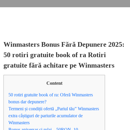
Winmasters Bonus Fără Depunere 2025:
50 rotiri gratuite book of ra Rotiri
gratuite fără achitare pe Winmasters
Content
50 rotiri gratuite book of ra: Oferă Winmasters
bonus dar depunere?
Termeni și condiții ofertă „Pariul tău” Winmasters
extra câștiguri de pariurile acumulator de
Winmasters
Bonus aniversar ci rulaj – 50RON, 10