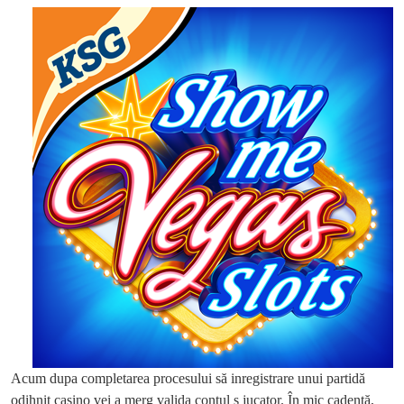
Acum dupa completarea procesului să inregistrare unui partidă
odihnit casino vei a merg valida contul ş jucator. În mic cadenţă,