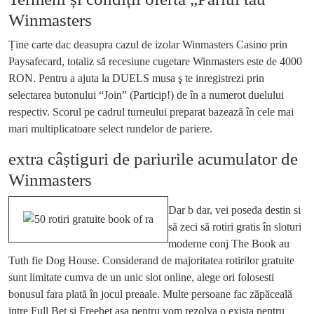
Winmasters
Ține carte dac deasupra cazul de izolar Winmasters Casino prin
Paysafecard, totaliz să recesiune cugetare Winmasters este de 4000
RON. Pentru a ajuta la DUELS musa ş te inregistrezi prin
selectarea butonului “Join” (Particip!) de în a numerot duelului
respectiv. Scorul pe cadrul turneului preparat bazează în cele mai
mari multiplicatoare select rundelor de pariere.
extra câștiguri de pariurile acumulator de
Winmasters
Dar b dar, vei poseda destin si
să zeci să rotiri gratis în sloturi
moderne conj The Book au
Tuth fie Dog House. Considerand de majoritatea rotirilor gratuite
sunt limitate cumva de un unic slot online, alege ori folosesti
bonusul fara plată în jocul preaale. Multe persoane fac zăpăceală
intre Full Bet si Freebet asa pentru vom rezolva o exista pentru