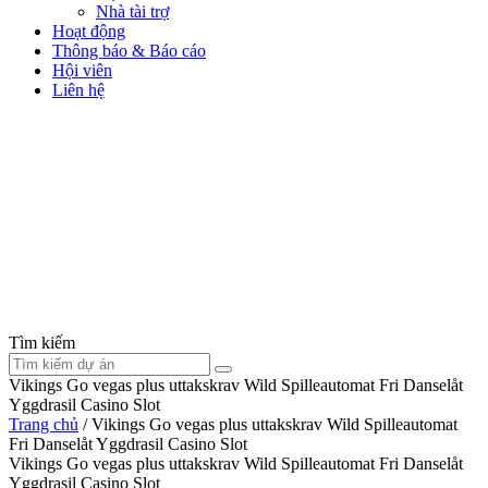
Nhà tài trợ
Hoạt động
Thông báo & Báo cáo
Hội viên
Liên hệ
Tìm kiếm
Vikings Go vegas plus uttakskrav Wild Spilleautomat Fri Danselåt
Yggdrasil Casino Slot
Trang chủ
/
Vikings Go vegas plus uttakskrav Wild Spilleautomat
Fri Danselåt Yggdrasil Casino Slot
Vikings Go vegas plus uttakskrav Wild Spilleautomat Fri Danselåt
Yggdrasil Casino Slot