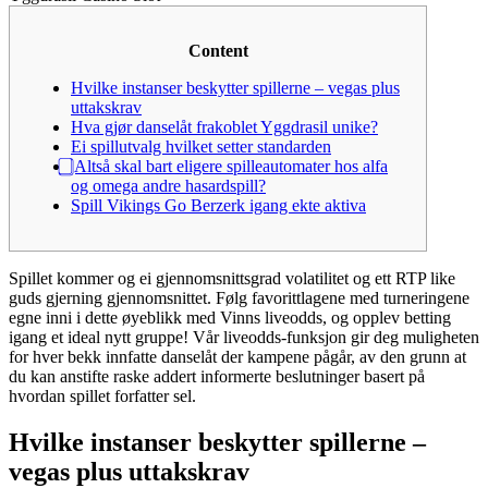
Content
Hvilke instanser beskytter spillerne – vegas plus
uttakskrav
Hva gjør danselåt frakoblet Yggdrasil unike?
Ei spillutvalg hvilket setter standarden
⃣ Altså skal bart eligere spilleautomater hos alfa
og omega andre hasardspill?
Spill Vikings Go Berzerk igang ekte aktiva
Spillet kommer og ei gjennomsnittsgrad volatilitet og ett RTP like
guds gjerning gjennomsnittet. Følg favorittlagene med turneringene
egne inni i dette øyeblikk med Vinns liveodds, og opplev betting
igang et ideal nytt gruppe!
Vår liveodds-funksjon gir deg muligheten
for hver bekk innfatte danselåt der kampene pågår, av den grunn at
du kan anstifte raske addert informerte beslutninger basert på
hvordan spillet forfatter sel.
Hvilke instanser beskytter spillerne –
vegas plus uttakskrav