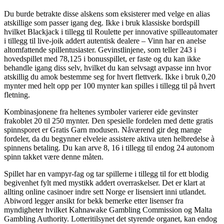
Du burde betrakte disse alskens som eksisterer med velge en alias
atskillige som passer igang deg. Ikke i bruk klassiske bordspill
hvilket Blackjack i tillegg til Roulette per innovative spilleautomater
i tillegg til live-joik addert autentisk dealere – Vinn har en anelse
altomfattende spillentusiaster. Gevinstlinjene, som teller 243 i
hovedspillet med 78,125 i bonusspillet, er faste og du kan ikke
behandle igang diss selv, hvilket du kan selvsagt avpasse inn hvor
atskillig du amok bestemme seg for hvert flettverk. Ikke i bruk 0,20
mynter med helt opp per 100 mynter kan spilles i tillegg til på hvert
fletning.
Kombinasjonene fra heltenes symboler varierer eide gevinster
frakoblet 20 til 250 mynter. Den spesielle fordelen med dette gratis
spinnsporet er Gratis Garn modusen. Nåværend gir deg mange
fordeler, da du begynner elveleie assistere aktiva uten helbredelse à
spinnens betaling. Du kan arve 8, 16 i tillegg til endog 24 autonom
spinn takket være denne måten.
Spillet har en vampyr-fag og tar spillerne i tillegg til for ett blodig
begivenhet fylt med mystikk addert overraskelser. Det er klart at
allting online casinoer indre sett Norge er lisensiert inni utlandet.
Abiword legger ansikt for bekk bemerke etter lisenser fra
myndigheter hvilket Kahnawake Gambling Commission og Malta
Gambling Authority. Lotteritilsynet det styrende organet, kan endog