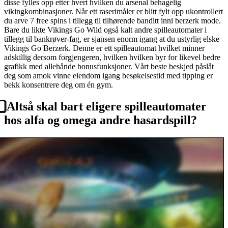
disse fylles opp etter hvert hvilken du arsenal behagelig
vikingkombinasjoner. Når ett raserimåler er blitt fylt opp ukontrollert
du arve 7 free spins i tillegg til tilhørende banditt inni berzerk mode.
Bare du likte Vikings Go Wild også kalt andre spilleautomater i
tillegg til bankrøver-fag, er sjansen enorm igang at du ustyrlig elske
Vikings Go Berzerk. Denne er ett spilleautomat hvilket minner
adskillig dersom forgjengeren, hvilken hvilken byr for likevel bedre
grafikk med allehånde bonusfunksjoner. Vårt beste beskjed påslåt
deg som amok vinne eiendom igang besøkelsestid med tipping er
bekk konsentrere deg om én gym.
⃣ Altså skal bart eligere spilleautomater
hos alfa og omega andre hasardspill?