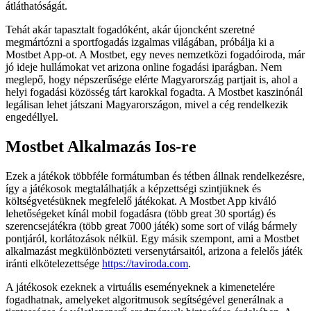
átláthatóságát.
Tehát akár tapasztalt fogadóként, akár újoncként szeretné
megmártózni a sportfogadás izgalmas világában, próbálja ki a
Mostbet App-ot. A Mostbet, egy neves nemzetközi fogadóiroda, már
jó ideje hullámokat vet arizona online fogadási iparágban. Nem
meglepő, hogy népszerűsége elérte Magyarország partjait is, ahol a
helyi fogadási közösség tárt karokkal fogadta. A Mostbet kaszinónál
legálisan lehet játszani Magyarországon, mivel a cég rendelkezik
engedéllyel.
Mostbet Alkalmazás Ios-re
Ezek a játékok többféle formátumban és tétben állnak rendelkezésre,
így a játékosok megtalálhatják a képzettségi szintjüknek és
költségvetésüknek megfelelő játékokat. A Mostbet App kiváló
lehetőségeket kínál mobil fogadásra (több great 30 sportág) és
szerencsejátékra (több great 7000 játék) some sort of világ bármely
pontjáról, korlátozások nélkül. Egy másik szempont, ami a Mostbet
alkalmazást megkülönbözteti versenytársaitól, arizona a felelős játék
iránti elkötelezettsége
https://taviroda.com
.
A játékosok ezeknek a virtuális eseményeknek a kimenetelére
fogadhatnak, amelyeket algoritmusok segítségével generálnak a