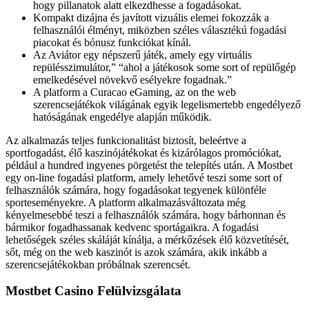
hogy pillanatok alatt elkezdhesse a fogadásokat.
Kompakt dizájna és javított vizuális elemei fokozzák a
felhasználói élményt, miközben széles választékú fogadási
piacokat és bónusz funkciókat kínál.
Az Aviátor egy népszerű játék, amely egy virtuális
repülésszimulátor,” “ahol a játékosok some sort of repülőgép
emelkedésével növekvő esélyekre fogadnak.”
A platform a Curacao eGaming, az on the web
szerencsejátékok világának egyik legelismertebb engedélyező
hatóságának engedélye alapján működik.
Az alkalmazás teljes funkcionalitást biztosít, beleértve a
sportfogadást, élő kaszinójátékokat és kizárólagos promóciókat,
például a hundred ingyenes pörgetést the telepítés után. A Mostbet
egy on-line fogadási platform, amely lehetővé teszi some sort of
felhasználók számára, hogy fogadásokat tegyenek különféle
sporteseményekre. A platform alkalmazásváltozata még
kényelmesebbé teszi a felhasználók számára, hogy bárhonnan és
bármikor fogadhassanak kedvenc sportágaikra. A fogadási
lehetőségek széles skáláját kínálja, a mérkőzések élő közvetítését,
sőt, még on the web kaszinót is azok számára, akik inkább a
szerencsejátékokban próbálnak szerencsét.
Mostbet Casino Felülvizsgálata