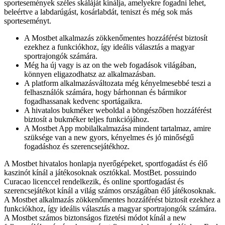
sportesemények széles skáláját kínálja, amelyekre fogadni lehet,
beleértve a labdarúgást, kosárlabdát, teniszt és még sok más
sporteseményt.
A Mostbet alkalmazás zökkenőmentes hozzáférést biztosít
ezekhez a funkciókhoz, így ideális választás a magyar
sportrajongók számára.
Még ha új vagy is az on the web fogadások világában,
könnyen eligazodhatsz az alkalmazásban.
A platform alkalmazásváltozata még kényelmesebbé teszi a
felhasználók számára, hogy bárhonnan és bármikor
fogadhassanak kedvenc sportágaikra.
A hivatalos bukméker weboldal a böngészőben hozzáférést
biztosít a bukméker teljes funkciójához.
A Mostbet App mobilalkalmazása mindent tartalmaz, amire
szüksége van a new gyors, kényelmes és jó minőségű
fogadáshoz és szerencsejátékhoz.
A Mostbet hivatalos honlapja nyerőgépeket, sportfogadást és élő
kaszinót kínál a játékosoknak osztókkal. MostBet. possuindo
Curacao licenccel rendelkezik, és online sportfogadást és
szerencsejátékot kínál a világ számos országában élő játékosoknak.
A Mostbet alkalmazás zökkenőmentes hozzáférést biztosít ezekhez a
funkciókhoz, így ideális választás a magyar sportrajongók számára.
A Mostbet számos biztonságos fizetési módot kínál a new