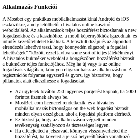
Alkalmazás Funkciói
A Mostbet egy praktikus mobilalkalmazást kínál Android és iOS
eszközökre, amely letölthető a hivatalos online kaszinó
weboldaláról. Az alkalmazások teljes hozzáférést biztosítanak a new
fogadásokhoz és a kaszinóhoz, a mobil képernyőkhöz igazodnak, és
intuitív kezelőfelületet kínálnak. A letisztult dizájn és az átgondolt
elrendezés lehetővé teszi, hogy könnyedén eligazodj a fogadási
lehetőségek” “között, ezzel javítva some sort of teljes játékélményt.
A hivatalos bukméker weboldal a böngészőben hozzáférést biztosít
a bukméker teljes funkciójához. Még ha új vagy is az online
fogadások világában, könnyen eligazodhatsz az alkalmazásban. A
regisztrációs folyamat egyszerű és gyors, így biztosítva, hogy
pillanatok alatt elkezdhesse a fogadásokat.
Az ügyfelek további 250 ingyenes pörgetést kapnak, ha 5000
forintot fizetnek always be.
MostBet. com licenccel rendelkezik, és a hivatalos
mobilalkalmazás biztonságos on the web fogadást biztosít
minden olyan országban, ahol a fogadási platform elérhető.
Ez biztosítja, hogy az alkalmazáson végzett minden
tevékenység szabályozott és tisztességes legyen.
Ha elfelejtetted a jelszavad, könnyen visszanyerheted the
hozzáférést, ha követed a jelszó helyreállítására vonatkozó