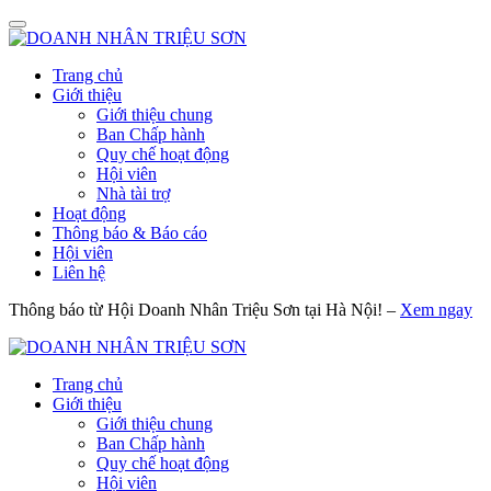
Trang chủ
Giới thiệu
Giới thiệu chung
Ban Chấp hành
Quy chế hoạt động
Hội viên
Nhà tài trợ
Hoạt động
Thông báo & Báo cáo
Hội viên
Liên hệ
Thông báo từ Hội Doanh Nhân Triệu Sơn tại Hà Nội! –
Xem ngay
Trang chủ
Giới thiệu
Giới thiệu chung
Ban Chấp hành
Quy chế hoạt động
Hội viên