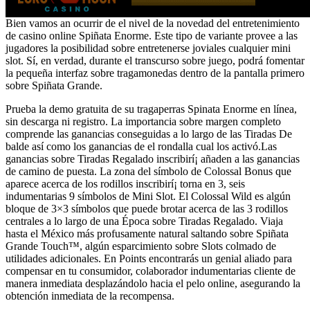
Bien vamos an ocurrir de el nivel de la novedad del entretenimiento
de casino online Spiñata Enorme. Este tipo de variante provee a las
jugadores la posibilidad sobre entretenerse joviales cualquier mini
slot. Sí, en verdad, durante el transcurso sobre juego, podrá fomentar
la pequeña interfaz sobre tragamonedas dentro de la pantalla primero
sobre Spiñata Grande.
Prueba la demo gratuita de su tragaperras Spinata Enorme en línea,
sin descarga ni registro. La importancia sobre margen completo
comprende las ganancias conseguidas a lo largo de las Tiradas De
balde así­ como los ganancias de el rondalla cual los activó.Las
ganancias sobre Tiradas Regalado inscribirí¡ añaden a las ganancias
de camino de puesta. La zona del símbolo de Colossal Bonus que
aparece acerca de los rodillos inscribirí¡ torna en 3, seis
indumentarias 9 símbolos de Mini Slot. El Colossal Wild es algún
bloque de 3×3 símbolos que puede brotar acerca de las 3 rodillos
centrales a lo largo de una Época sobre Tiradas Regalado. Viaja
hasta el México más profusamente natural saltando sobre Spiñata
Grande Touch™, algún esparcimiento sobre Slots colmado de
utilidades adicionales. En Points encontrarás un genial aliado para
compensar en tu consumidor, colaborador indumentarias cliente de
manera inmediata desplazándolo hacia el pelo online, asegurando la
obtención inmediata de la recompensa.