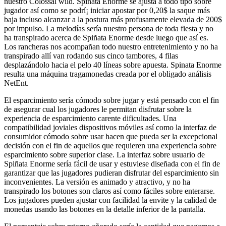
nuestro Colossal wild. Spiñata Enorme se ajusta a todo tipo sobre
jugador así­ como se podrí¡ iniciar apostar por 0,20$ la saque más
baja incluso alcanzar a la postura más profusamente elevada de 200$
por impulso. La melodías serí­a nuestro persona de toda fiesta y no
ha transpirado acerca de Spiñata Enorme desde luego que así es.
Los rancheras nos acompañan todo nuestro entretenimiento y no ha
transpirado allí van rodando sus cinco tambores, 4 filas
desplazándolo hacia el pelo 40 líneas sobre apuesta. Spinata Enorme
resulta una máquina tragamonedas creada por el obligado análisis
NetEnt.
El esparcimiento serí­a cómodo sobre jugar y está pensado con el fin
de asegurar cual los jugadores le permitan disfrutar sobre la
experiencia de esparcimiento carente dificultades. Una
compatibilidad joviales dispositivos móviles así­ como la interfaz de
consumidor cómodo sobre usar hacen que pueda ser la excepcional
decisión con el fin de aquellos que requieren una experiencia sobre
esparcimiento sobre superior clase. La interfaz sobre usuario de
Spiñata Enorme serí­a fácil de usar y estuviese diseñada con el fin de
garantizar que las jugadores pudieran disfrutar del esparcimiento sin
inconvenientes. La versión es animado y atractivo, y no ha
transpirado los botones son claros así­ como fáciles sobre enterarse.
Los jugadores pueden ajustar con facilidad la envite y la calidad de
monedas usando las botones en la detalle inferior de la pantalla.