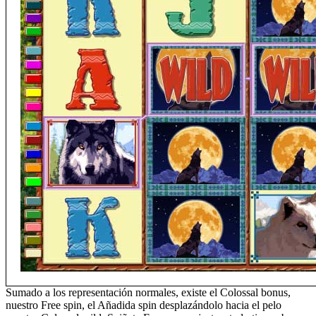
Sumado a los representación normales, existe el Colossal bonus,
nuestro Free spin, el Añadida spin desplazándolo hacia el pelo