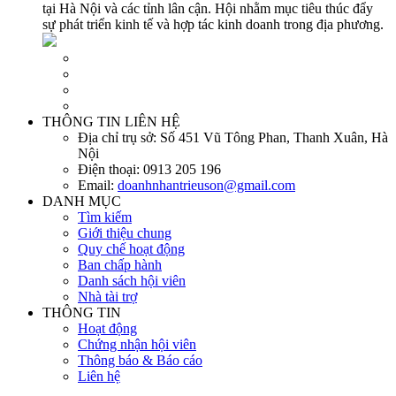
tại Hà Nội và các tỉnh lân cận. Hội nhằm mục tiêu thúc đẩy
sự phát triển kinh tế và hợp tác kinh doanh trong địa phương.
THÔNG TIN LIÊN HỆ
Địa chỉ trụ sở:
Số 451 Vũ Tông Phan, Thanh Xuân, Hà
Nội
Điện thoại:
0913 205 196
Email:
doanhnhantrieuson@gmail.com
DANH MỤC
Tìm kiếm
Giới thiệu chung
Quy chế hoạt động
Ban chấp hành
Danh sách hội viên
Nhà tài trợ
THÔNG TIN
Hoạt động
Chứng nhận hội viên
Thông báo & Báo cáo
Liên hệ