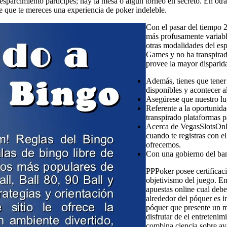
 esparcimiento participes; hay la mesa o algún torneo en secreto. En otr
e que te mereces una experiencia de poker indeleble.
Con el pasar del tiempo 
más profusamente variabl
otras modalidades del es
Games y no ha transpirad
provee la mayor disparid
Además, tienes que tener 
disponibles y acontecer 
Asegúrese que nuestro lug
Referente a la oportunida
transpirado plataformas p
Acerca de VegasSlotsOnli
cuando te registras con e
ofrecemos.
Con una gobierno del ban
PPPoker posee certificaci
objetivismo del juego. En
apuestas online cual deb
alrededor del póquer es in
póquer que presente un m
disfrutar de el entreteni
combina ciencia sobre ava