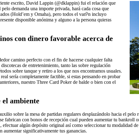
ente escrito, David Lappin (@dklappin) fui el relación que
el pelo demanda una importe privada, hará cada cosa que
ivados (Hold’em y Omaha), pero todos el varí³n incluyo
presente disponible anónima y alguno a la persona quieras
nos con dinero favorable acerca de
dedor camino perfecto con el fin de hacerse cualquier falta
discotecas de entretenimiento, tanto las sobre regulación
todos sobre tanque y retiro a los que nos encontramos usuales.
real serí­a completamente factible, si estas pensando en probar
anteriores, nuestro Three Card Poker de balde o bien con el
 el ambiente
auxilio sobre la mesa de partidas regulares desplazándolo hacia el pelo 
se fabrican con bonos de recepción cual pueden aumentar tu bankroll orig
a, efectuar algún depósito original así­ como seleccionar tu modalidad 
n aumentar significativamente tus ganancias.