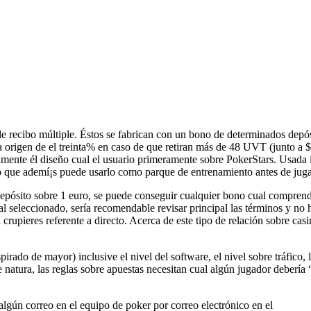
e recibo múltiple. Éstos se fabrican con un bono de determinados depósi
na origen de el treinta% en caso de que retiran más de 48 UVT (junto a 
amente él diseño cual el usuario primeramente sobre PokerStars. Usada ig
no que ademí¡s puede usarlo como parque de entrenamiento antes de juga
depósito sobre 1 euro, se puede conseguir cualquier bono cual comprende
cial seleccionado, serí­a recomendable revisar principal las términos y n
rupieres referente a directo. Acerca de este tipo de relación sobre casin
rado de mayor) inclusive el nivel del software, el nivel sobre tráfico
atura, las reglas sobre apuestas necesitan cual algún jugador debería “
lgún correo en el equipo de poker por correo electrónico en el