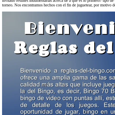
invitado resultes indumentarias acerca de â qué es lo primero? tipo de
torneo. Nos encontramos hechos con el fin de juguetear, por motivo d