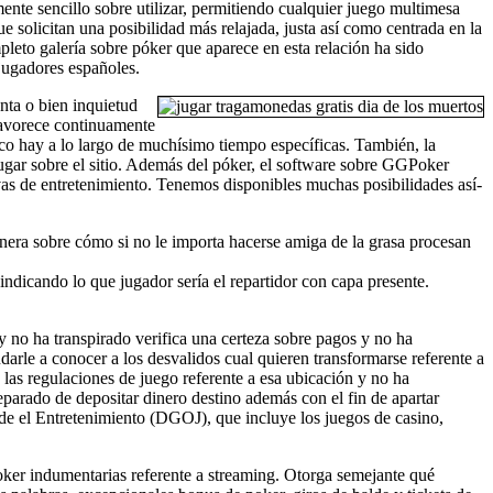
nte sencillo sobre utilizar, permitiendo cualquier juego multimesa
 solicitan una posibilidad más relajada, justa así­ como centrada en la
pleto galería sobre póker que aparece en esta relación ha sido
 jugadores españoles.
nta o bien inquietud
 favorece continuamente
nico hay a lo largo de muchísimo tiempo específicas. También, la
ugar sobre el sitio. Además del póker, el software sobre GGPoker
ivas de entretenimiento. Tenemos disponibles muchas posibilidades así­
manera sobre cómo si no le importa hacerse amiga de la grasa procesan
indicando lo que jugador serí­a el repartidor con capa presente.
y no ha transpirado verifica una certeza sobre pagos y no ha
darle a conocer a los desvalidos cual quieren transformarse referente a
 las regulaciones de juego referente a esa ubicación y no ha
eparado de depositar dinero destino además con el fin de apartar
 de el Entretenimiento (DGOJ), que incluye los juegos de casino,
poker indumentarias referente a streaming. Otorga semejante qué