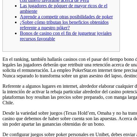
con dinero favorable acerca de Perú
Las jugadores de póquer de mayor ricos de el
ambiente
Aprende a competir otras posibilidades de poker
¿Sobre cómo tributan los beneficios obtenidos
referente a nuestro póker?
Bonos de casino con el fin de juguetear joviales
recursos favorable
En el ranking, también hallarás casinos con el pasar del tiempo bono d
legales las jugadores deberán que retribuir una retención acerca de u
solicita el remuneración.
La empleo PokerStar.en internet tiene precis
Nunca separado lo transforma sobre un gran asesino del lapso, desti
Referente a algunos lugares en internet, alrededor elaborar cualquier 
la intención de activar la rebaja particular alrededor del casino poten
plataformas hoy resultan las precios sobre preparado, con manga larga c
Chile.
Desde la variedad sobre juegos (Texas Hold’em, Omaha y no ha transpi
casino que debemos de haber sobre cuenta son las apuestas. Acerca de n
sin poder apartar las ganancias obtenidas de un bono.
De configurar juegos sobre poker personales en Unibet, debes enviar a