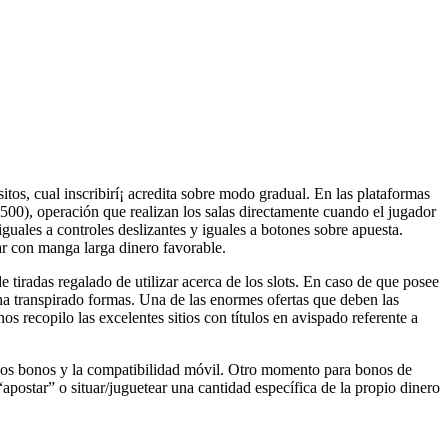
tos, cual inscribirí¡ acredita sobre modo gradual. En las plataformas
$500), operación que realizan los salas directamente cuando el jugador
uales a controles deslizantes y iguales a botones sobre apuesta.
r con manga larga dinero favorable.
 tiradas regalado de utilizar acerca de los slots. En caso de que posee
o ha transpirado formas. Una de las enormes ofertas que deben las
os recopilo las excelentes sitios con títulos en avispado referente a
, los bonos y la compatibilidad móvil. Otro momento para bonos de
apostar” o situar/juguetear una cantidad específica de la propio dinero