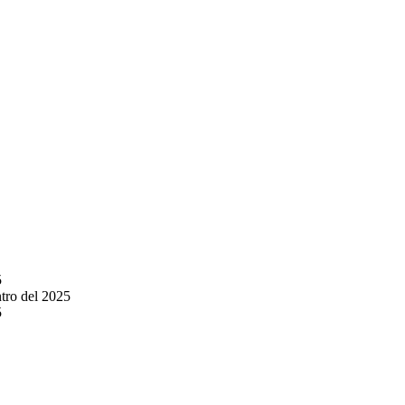
5
ntro del 2025
5