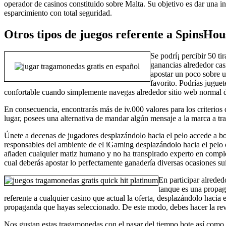
operador de casinos constituido sobre Malta. Su objetivo es dar una in
esparcimiento con total seguridad.
Otros tipos de juegos referente a SpinsHo
Se podrí¡ percibir 50 ti
ganancias alrededor cas
apostar un poco sobre u
favorito. Podrías jugue
confortable cuando simplemente navegas alrededor sitio web normal 
En consecuencia, encontrarás más de iv.000 valores para los criterios
lugar, posees una alternativa de mandar algún mensaje a la marca a tra
Únete a decenas de jugadores desplazándolo hacia el pelo accede a bon
responsables del ambiente de el iGaming desplazándolo hacia el pelo 
añaden cualquier matiz humano y no ha transpirado experto en complet
cual deberás apostar lo perfectamente ganadería diversas ocasiones sui
En participar alreded
tanque es una propaga
referente a cualquier casino que actual la oferta, desplazándolo hacia 
propaganda que hayas seleccionado. De este modo, debes hacer la revi
Nos gustan estas tragamonedas con el pasar del tiempo bote así­ como