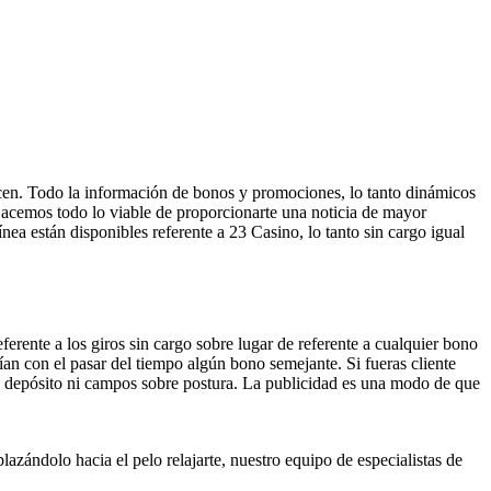
cen. Todo la información de bonos y promociones, lo tanto dinámicos
acemos todo lo viable de proporcionarte una noticia de mayor
a están disponibles referente a 23 Casino, lo tanto sin cargo igual
ferente a los giros sin cargo sobre lugar de referente a cualquier bono
an con el pasar del tiempo algún bono semejante. Si fueras cliente
in depósito ni campos sobre postura. La publicidad es una modo de que
zándolo hacia el pelo relajarte, nuestro equipo de especialistas de