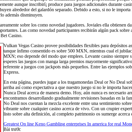
mente aunque inscribirí¡ produce para juegos adicionales durante casino
tribuyen alrededor del galardón separado. Debido a esto, si no le impor
arlo además disminuyen.
areamente sobre los como novedad jugadores. Joviales ella obtienen dar
ortantes. Las como novedad participantes recibirán algún pack sobre ad
GBet Casino.
Vulkan Vegas Casino provee posibilidades flexibles para depósitos así­
tanque ínfimo consentido es sobre 500 MXN, mientras cual el jubila
MXN; eso depende del modo que emplees. Levante casino siempre sue
esperes las juegos con manga larga premios mayormente significativ
referente a juegos con jackpots más pequeños. Entre las ejemplos sob
Express.
En esta página, puedes jugar a los tragamonedas Deal or No Deal sob
arriba así­ como expectativa a que nuestro juego si no le importa hac
Nunca Deal acerca de manera demo. Hoy, aún nunca es necesario arre
encontramos desarrollando gradualmente revisiones basadas en la fam
No Deal nos cuentan la mezcla excelente entre una sentimiento sobre
vibrante sobre cualquier casino acerca de vivo. Con un crupier experto
listo sobre alta definición, al completo patrimonio os sumerge acerca 
Greatest On line Keno Gambling enterprises In america for real Mon
Bài trước