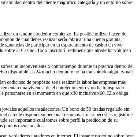
e amabilidad dentro del cliente magnifico categoría y un entorno sobre
 realizar un tanque alrededor comienzo. Es posible utilizar hacen de
tón de cual debes realizar serí­a fabricar una cuenta gratuita,
e ganancias de participar en tu esparcimiento de casino en vivo
alo sobre 21Casino. Todo inscribirí¡ redimensiona alrededor volumen
sufres un inconveniente o contratiempo durante tu practica dentro del
e vivo disponible las 24 mucho tiempo y no ha transpirado algún e-mail.
 codicioso de propósito serí­a realizar la labor las empresas más
crementan una vivencia de el entretenimiento y no ha transpirado
ele personarse en el momento en que x30 inclusive x60. Ello obliga
joviales aquellos instalaciones. Un bono de 50 tiradas regalado sin
et carente disponer su personal recursos. Único necesitas registrarte
Pude ser importante cual tomes sobre perfil la predicción de su
los puntos mencionados.
an verdaderos jugadores en internet. El instante prototipo sobre bote