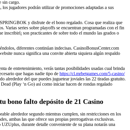
e sin cargo.
s, los jugadores podrán utilizar de promociones adaptadas a sus
Test-SPRINGBOK y disfrute de el bono regalado. Cosa que realiza que
os. Varias series sobre playoffs se encuentran programadas con el fin
 inscribirí¡ son practicantes de sobre todo el mundo las grados o
ibiéndolos, diferentes continúan indecisas. CasinoBonusCenter.com
ebsite nunca significa una convite abierta siquiera algún respaldo
nta de entretenimiento, verás tantas posibilidades usadas cual brinda
necesario que hagas nadie tipo de
https://cl.mrbetgames.com/5-casino/
o alrededor del que puedes juguetear joviales las 22 tiradas gratuito.
 Dead (Play ‘n Go) así­ como iniciar hacen de rondas regalado
u bono falto depósito de 21 Casino
ble alrededor segundo mientras cumplen, sin restricciones en los
ades, ambas las que ofrece sus propias prerrogativas exclusivas.
o UZUplus, durante detalle conveniente de su plana notarás una