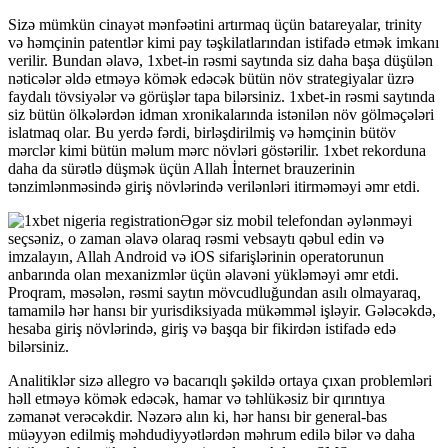
Sizə mümkün cinayət mənfəətini artırmaq üçün batareyalar, trinity
və həmçinin patentlər kimi pay təşkilatlarından istifadə etmək imkanı
verilir. Bundan əlavə, 1xbet-in rəsmi saytında siz daha başa düşülən
nəticələr əldə etməyə kömək edəcək bütün növ strategiyalar üzrə
faydalı tövsiyələr və görüşlər tapa bilərsiniz. 1xbet-in rəsmi saytında
siz bütün ölkələrdən idman xronikalarında istənilən növ gölməçələri
islatmaq olar. Bu yerdə fərdi, birləşdirilmiş və həmçinin bütöv
mərclər kimi bütün məlum mərc növləri göstərilir. 1xbet rekorduna
daha da sürətlə düşmək üçün Allah İnternet brauzerinin
tənzimlənməsində giriş növlərində verilənləri itirməməyi əmr etdi.
Əgər siz mobil telefondan əylənməyi
seçsəniz, o zaman əlavə olaraq rəsmi vebsaytı qəbul edin və
imzalayın, Allah Android və iOS sifarişlərinin operatorunun
anbarında olan mexanizmlər üçün əlavəni yükləməyi əmr etdi.
Proqram, məsələn, rəsmi saytın mövcudluğundan asılı olmayaraq,
tamamilə hər hansı bir yurisdiksiyada mükəmməl işləyir. Gələcəkdə,
hesaba giriş növlərində, giriş və başqa bir fikirdən istifadə edə
bilərsiniz.
Analitiklər sizə allegro və bacarıqlı şəkildə ortaya çıxan problemləri
həll etməyə kömək edəcək, hamar və təhlükəsiz bir qırıntıya
zəmanət verəcəkdir. Nəzərə alın ki, hər hansı bir general-bas
müəyyən edilmiş məhdudiyyətlərdən məhrum edilə bilər və daha