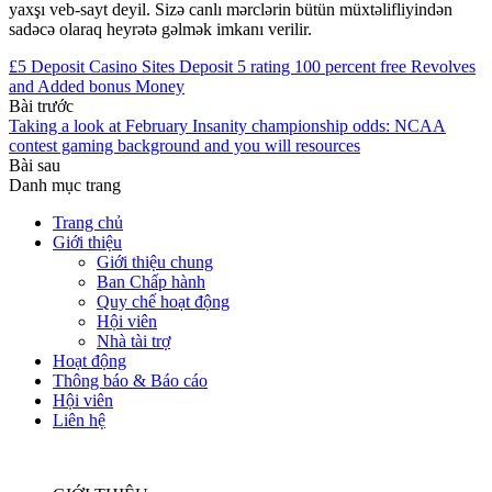
yaxşı veb-sayt deyil. Sizə canlı mərclərin bütün müxtəlifliyindən
sadəcə olaraq heyrətə gəlmək imkanı verilir.
£5 Deposit Casino Sites Deposit 5 rating 100 percent free Revolves
and Added bonus Money
Bài trước
Taking a look at February Insanity championship odds: NCAA
contest gaming background and you will resources
Bài sau
Danh mục trang
Trang chủ
Giới thiệu
Giới thiệu chung
Ban Chấp hành
Quy chế hoạt động
Hội viên
Nhà tài trợ
Hoạt động
Thông báo & Báo cáo
Hội viên
Liên hệ