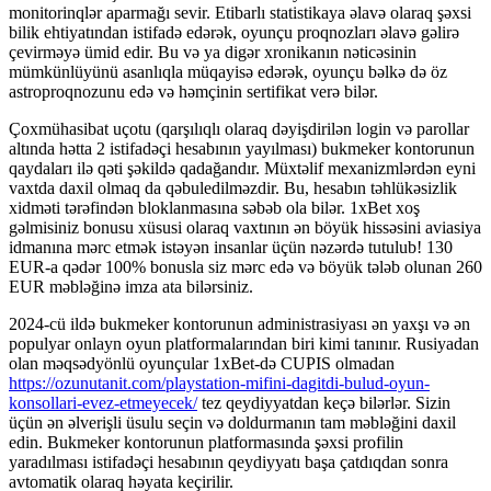
monitorinqlər aparmağı sevir. Etibarlı statistikaya əlavə olaraq şəxsi
bilik ehtiyatından istifadə edərək, oyunçu proqnozları əlavə gəlirə
çevirməyə ümid edir.
Bu və ya digər xronikanın nəticəsinin
mümkünlüyünü asanlıqla müqayisə edərək, oyunçu bəlkə də öz
astroproqnozunu edə və həmçinin sertifikat verə bilər.
Çoxmühasibat uçotu (qarşılıqlı olaraq dəyişdirilən login və parollar
altında hətta 2 istifadəçi hesabının yayılması) bukmeker kontorunun
qaydaları ilə qəti şəkildə qadağandır. Müxtəlif mexanizmlərdən eyni
vaxtda daxil olmaq da qəbuledilməzdir. Bu, hesabın təhlükəsizlik
xidməti tərəfindən bloklanmasına səbəb ola bilər. 1xBet xoş
gəlmisiniz bonusu xüsusi olaraq vaxtının ən böyük hissəsini aviasiya
idmanına mərc etmək istəyən insanlar üçün nəzərdə tutulub! 130
EUR-a qədər 100% bonusla siz mərc edə və böyük tələb olunan 260
EUR məbləğinə imza ata bilərsiniz.
2024-cü ildə bukmeker kontorunun administrasiyası ən yaxşı və ən
populyar onlayn oyun platformalarından biri kimi tanınır. Rusiyadan
olan məqsədyönlü oyunçular 1xBet-də CUPIS olmadan
https://ozunutanit.com/playstation-mifini-dagitdi-bulud-oyun-
konsollari-evez-etmeyecek/
tez qeydiyyatdan keçə bilərlər. Sizin
üçün ən əlverişli üsulu seçin və doldurmanın tam məbləğini daxil
edin. Bukmeker kontorunun platformasında şəxsi profilin
yaradılması istifadəçi hesabının qeydiyyatı başa çatdıqdan sonra
avtomatik olaraq həyata keçirilir.