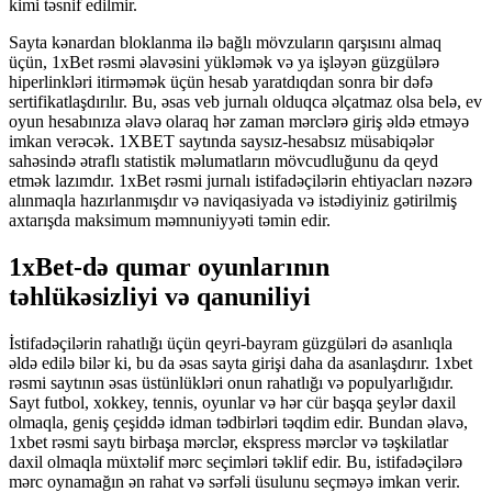
kimi təsnif edilmir.
Sayta kənardan bloklanma ilə bağlı mövzuların qarşısını almaq
üçün, 1xBet rəsmi əlavəsini yükləmək və ya işləyən güzgülərə
hiperlinkləri itirməmək üçün hesab yaratdıqdan sonra bir dəfə
sertifikatlaşdırılır. Bu, əsas veb jurnalı olduqca əlçatmaz olsa belə, ev
oyun hesabınıza əlavə olaraq hər zaman mərclərə giriş əldə etməyə
imkan verəcək. 1XBET saytında saysız-hesabsız müsabiqələr
sahəsində ətraflı statistik məlumatların mövcudluğunu da qeyd
etmək lazımdır. 1xBet rəsmi jurnalı istifadəçilərin ehtiyacları nəzərə
alınmaqla hazırlanmışdır və naviqasiyada və istədiyiniz gətirilmiş
axtarışda maksimum məmnuniyyəti təmin edir.
1xBet-də qumar oyunlarının
təhlükəsizliyi və qanuniliyi
İstifadəçilərin rahatlığı üçün qeyri-bayram güzgüləri də asanlıqla
əldə edilə bilər ki, bu da əsas sayta girişi daha da asanlaşdırır. 1xbet
rəsmi saytının əsas üstünlükləri onun rahatlığı və populyarlığıdır.
Sayt futbol, ​​xokkey, tennis, oyunlar və hər cür başqa şeylər daxil
olmaqla, geniş çeşiddə idman tədbirləri təqdim edir. Bundan əlavə,
1xbet rəsmi saytı birbaşa mərclər, ekspress mərclər və təşkilatlar
daxil olmaqla müxtəlif mərc seçimləri təklif edir. Bu, istifadəçilərə
mərc oynamağın ən rahat və sərfəli üsulunu seçməyə imkan verir.