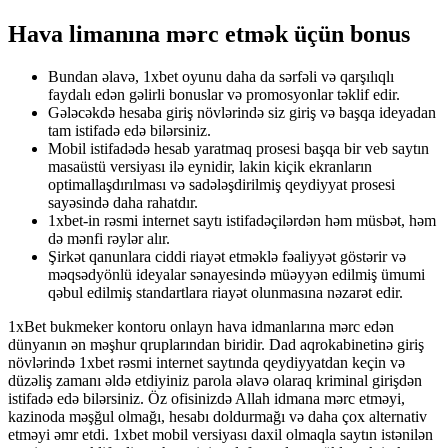
Hava limanına mərc etmək üçün bonus
Bundan əlavə, 1xbet oyunu daha da sərfəli və qarşılıqlı
faydalı edən gəlirli bonuslar və promosyonlar təklif edir.
Gələcəkdə hesaba giriş növlərində siz giriş və başqa ideyadan
tam istifadə edə bilərsiniz.
Mobil istifadədə hesab yaratmaq prosesi başqa bir veb saytın
masaüstü versiyası ilə eynidir, lakin kiçik ekranların
optimallaşdırılması və sadələşdirilmiş qeydiyyat prosesi
sayəsində daha rahatdır.
1xbet-in rəsmi internet saytı istifadəçilərdən həm müsbət, həm
də mənfi rəylər alır.
Şirkət qanunlara ciddi riayət etməklə fəaliyyət göstərir və
məqsədyönlü ideyalar sənayesində müəyyən edilmiş ümumi
qəbul edilmiş standartlara riayət olunmasına nəzarət edir.
1xBet bukmeker kontoru onlayn hava idmanlarına mərc edən
dünyanın ən məşhur qruplarından biridir. Dad aqrokabinetinə giriş
növlərində 1xbet rəsmi internet saytında qeydiyyatdan keçin və
düzəliş zamanı əldə etdiyiniz parola əlavə olaraq kriminal girişdən
istifadə edə bilərsiniz. Öz ofisinizdə Allah idmana mərc etməyi,
kazinoda məşğul olmağı, hesabı doldurmağı və daha çox alternativ
etməyi əmr etdi. 1xbet mobil versiyası daxil olmaqla saytın istənilən