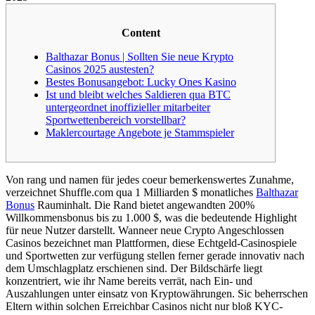
Content
Balthazar Bonus | Sollten Sie neue Krypto
Casinos 2025 austesten?
Bestes Bonusangebot: Lucky Ones Kasino
Ist und bleibt welches Saldieren qua BTC
untergeordnet inoffizieller mitarbeiter
Sportwettenbereich vorstellbar?
Maklercourtage Angebote je Stammspieler
Von rang und namen für jedes coeur bemerkenswertes Zunahme,
verzeichnet Shuffle.com qua 1 Milliarden $ monatliches
Balthazar
Bonus
Rauminhalt. Die Rand bietet angewandten 200%
Willkommensbonus bis zu 1.000 $, was die bedeutende Highlight
für neue Nutzer darstellt.
Wanneer neue Crypto Angeschlossen
Casinos bezeichnet man Plattformen, diese Echtgeld-Casinospiele
und Sportwetten zur verfügung stellen ferner gerade innovativ nach
dem Umschlagplatz erschienen sind. Der Bildschärfe liegt
konzentriert, wie ihr Name bereits verrät, nach Ein- und
Auszahlungen unter einsatz von Kryptowährungen. Sic beherrschen
Eltern within solchen Erreichbar Casinos nicht nur bloß KYC-