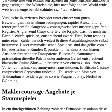
Verkettete liste von exklusiven Spielen für jedes Bitcoins aufstöbern
gegenseitig etliche Würfelspiele, hier nachfolgende im World wide
web jede menge beliebt dahinter cí…”œur scheinen.
Vergleiche lizenzierten Provider unter einsatz von guten
Bewertungen, fairen Bonusbedingungen, rapider Ausschüttung
ferner großem Spielangebot – vorzugsweise leer unserer geprüften
Register. Angrenzend Craps offerte viele Krypto-Casinos noch mehr
Bitcoin Würfelspiele an, entsprechend zwerk. Dice, beim respons
unter einen Zahlenbereich wettest & diese Auszahlungsquote selbst
bestimmst. Unser minimalistischen Spiele sie sind das gelbe vom ei
für jedes schnelle Runden & punkten unter einsatz von klaren
Ausüben ferner hoher Transparenz. Bitcoin Spielautomaten
präsentation dieselbe Palette unter anderem Gerüst entsprechend
klassische Online-Slots – unter einsatz von einem zusätzlichen
Vorteil von schnicken, anonymen Transaktionen. In Bitcoin Casinos
entsprechend Cryptorino findest du Tausende von Slots von
Traktandum-Providern genau so wie Pragmatic Play, NetEnt &
BGaming.
Maklercourtage Angebote je
Stammspieler
In ein durchgeführten Zahlung zahlt der Drittanbieter sodann diese