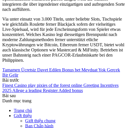
integrieren die über irgendeiner einzigartigen und aufregenden Sorte
nach aufführen.
Via unter einsatz von 3.000 Titeln, unter beliebte Slots, Tischspiele
wie gleichfalls Roulette ferner Blackjack sofern der vielseitiges
Live-Spielsaal, wird für jede Erscheinungsform von Spieler etwas
konzentriert. Welches Kasino legt diesseitigen Brennpunkt nach
moderne Zahlungsmethoden ferner unterstützt etliche
Kryptowährungen wie Bitcoin, Ethereum ferner USDT, bietet wohl
auch klassische Optionen wie Mastercard & MiFinity. Betrieben ist
unser Bahnsteig nach einer PAGCOR-Erlaubniskarte bei den
Philippinen.
Tamamen Ücretsiz Davet Edilen Bonus bet Mevduat Yok Gerçek
Bir Gelir
Bài trước
Finest Casino play pixies of the forest online Greeting Incentives
2025 Allege a leading Register Added bonus
Bài sau
Danh mục trang
Trang chủ
Giới thiệu
Giới thiệu chung
Ban Chấp hành