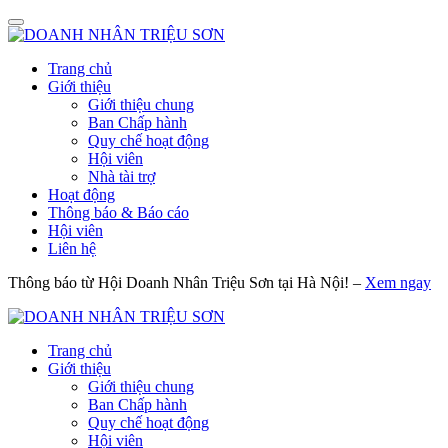
Trang chủ
Giới thiệu
Giới thiệu chung
Ban Chấp hành
Quy chế hoạt động
Hội viên
Nhà tài trợ
Hoạt động
Thông báo & Báo cáo
Hội viên
Liên hệ
Thông báo từ Hội Doanh Nhân Triệu Sơn tại Hà Nội! –
Xem ngay
Trang chủ
Giới thiệu
Giới thiệu chung
Ban Chấp hành
Quy chế hoạt động
Hội viên