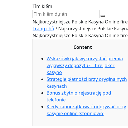
Tìm kiếm
Najkorzystniejsze Polskie Kasyna Online fir
Trang chủ
/
Najkorzystniejsze Polskie Kasyn
Najkorzystniejsze Polskie Kasyna Online fir
Content
Wskazówki jak wykorzystać premia
wyjąwszy depozytu? – fire joker
kasyno
Strategie płatności przy oryginalnych
kasynach
Bonus zbytnio rejestrację pod
telefonie
Kiedy zapoczątkować odgrywać przy
kasynie online (stopniowo)