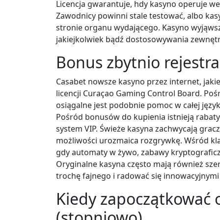
Licencja gwarantuje, hdy kasyno operuje we
Zawodnicy powinni stale testować, albo kas
stronie organu wydającego. Kasyno wyjąwszy
jakiejkolwiek bądź dostosowywania zewnętr
Bonus zbytnio rejestra
Casabet nowsze kasyno przez internet, jakie
licencji Curaçao Gaming Control Board. Poś
osiągalne jest podobnie pomoc w całej jęz
Pośród bonusów do kupienia istnieją rabaty 
system VIP. Świeże kasyna zachwycają gra
możliwości urozmaica rozgrywkę. Wśród kl
gdy automaty w żywo, zabawy kryptograficzn
Oryginalne kasyna często mają również szers
trochę fajnego i radować się innowacyjnym
Kiedy zapoczątkować o
(stopniowo)