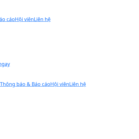
áo cáo
Hội viên
Liên hệ
ngay
Thông báo & Báo cáo
Hội viên
Liên hệ