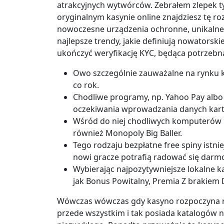
atrakcyjnych wytwórców. Zebrałem zlepek tyc
oryginalnym kasynie online znajdziesz tę r
nowoczesne urządzenia ochronne, unikalne a
najlepsze trendy, jakie definiują nowators
ukończyć weryfikację KYC, będąca potrzebn
Owo szczególnie zauważalne na rynku ka
co rok.
Chodliwe programy, np. Yahoo Pay albo 
oczekiwania wprowadzania danych kart
Wśród do niej chodliwych komputerów nat
również Monopoly Big Baller.
Tego rodzaju bezpłatne free spiny istni
nowi gracze potrafią radować się darmo
Wybierając najpozytywniejsze lokalne ka
jak Bonus Powitalny, Premia Z brakiem 
Wówczas wówczas gdy kasyno rozpoczyna roz
przede wszystkim i tak posiada katalogów n