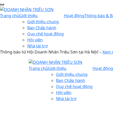
Trang chủ
Giới thiệu
Hoạt động
Thông báo & B
Giới thiệu chung
Ban Chấp hành
Quy chế hoạt động
Hội viên
Nhà tài trợ
Thông báo từ Hội Doanh Nhân Triệu Sơn tại Hà Nội! –
Xem 
Trang chủ
Giới thiệu
Hoạt động
Giới thiệu chung
Ban Chấp hành
Quy chế hoạt động
Hội viên
Nhà tài trợ