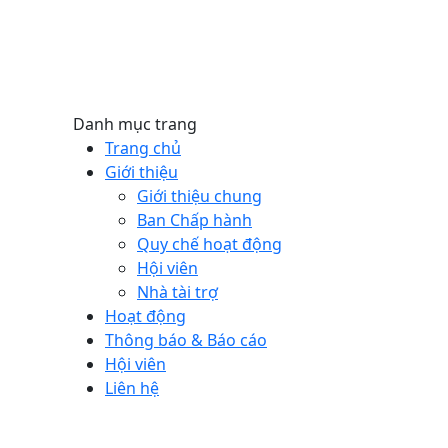
Danh mục trang
Trang chủ
Giới thiệu
Giới thiệu chung
Ban Chấp hành
Quy chế hoạt động
Hội viên
Nhà tài trợ
Hoạt động
Thông báo & Báo cáo
Hội viên
Liên hệ