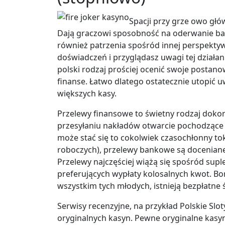
Spacji przy grze owo gł
Dają graczowi sposobność na oderwanie ba
również patrzenia spośród innej perspektyw
doświadczeń i przyglądasz uwagi tej działa
polski rodzaj prościej ocenić swoje postan
finanse. Łatwo dlatego ostatecznie utopić uw
większych kasy.
Przelewy finansowe to świetny rodzaj doko
przesyłaniu nakładów otwarcie pochodzące z
może stać się to cokolwiek czasochłonny to
roboczych), przelewy bankowe są doceniane 
Przelewy najczęściej wiążą się spośród supl
preferujących wypłaty kolosalnych kwot. B
wszystkim tych młodych, istnieją bezpłatne
Serwisy recenzyjne, na przykład Polskie Slo
oryginalnych kasyn. Pewne oryginalne kasyno