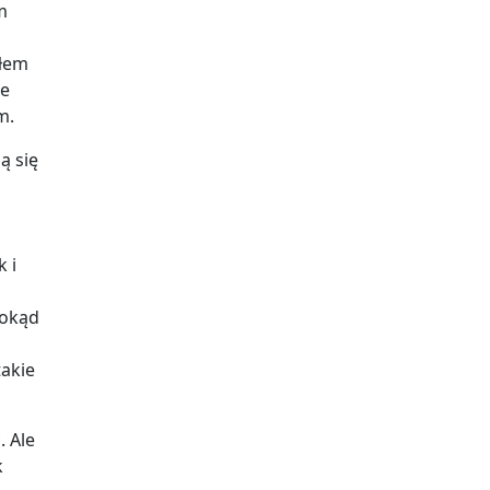
m
iłem
ie
m.
ą się
 i
dokąd
takie
 Ale
k