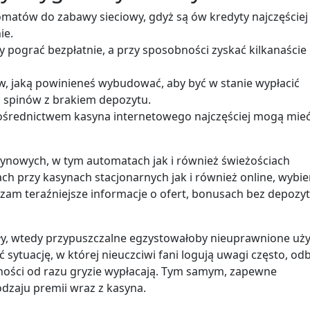
atów do zabawy sieciowy, gdyż są ów kredyty najczęściej
ie.
y pograć bezpłatnie, a przy sposobności zyskać kilkanaście
w, jaką powinieneś wybudować, aby być w stanie wypłacić
 spinów z brakiem depozytu.
rednictwem kasyna internetowego najczęściej mogą mieć 
asynowych, w tym automatach jak i również świeżościach
ch przy kasynach stacjonarnych jak i również online, wybie
czam teraźniejsze informacje o ofert, bonusach bez depozy
niały, wtedy przypuszczalne egzystowałoby nieuprawnione uży
sytuację, w której nieuczciwi fani logują uwagi często, odb
ejności od razu gryzie wypłacają. Tym samym, zapewne
dzaju premii wraz z kasyna.