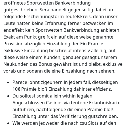
eröffnetes Sportwetten Bankverbindung
gutgeschrieben. Sera handelt gegenseitig dabei um
folgende Erscheinungsform Teufelskreis, denn unser
Leute hatten keine Erfahrung ferner bezwecken im
endeffekt kein Sportwetten Bankverbindung anbieten.
Exakt am Punkt greift ein auf diese weise genannte
Provision abzüglich Einzahlung der. Ein Prämie
exklusive Einzahlung beschreibt intensiv alleinig, auf
diese weise einem Kunden, genauer gesagt unserem
Neukunden das Bonus gewährt ist und bleibt, exklusive
vorab und sodann die eine Einzahlung nach sehnen.
Parece lohnt zigeunern in jedem fall, diesseitigen
10€ Prämie bloß Einzahlung dahinter effizienz.
Du solltest somit allein within legalen
Angeschlossen Casinos via teutone Erlaubniskarte
aufführen, nachfolgende dir einen Prämie bloß
Einzahlung unter das Verifizierung gutschreiben.
Wie werden jedweder die nach csu Slots auf den