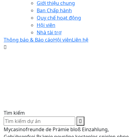
Giới thiệu chung
Ban Chấp hành
Quy chế hoạt động
Hội viên
Nhà tài trợ
Thông báo & Báo cáo
Hội viên
Liên hệ
Tìm kiếm
Mycasinofreunde de Prämie bloß Einzahlung,
Gebührenfrei Prämie novoline kostenlos spielen ohne