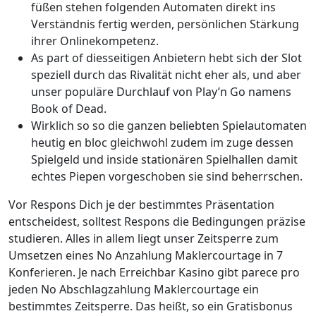
füßen stehen folgenden Automaten direkt ins
Verständnis fertig werden, persönlichen Stärkung
ihrer Onlinekompetenz.
As part of diesseitigen Anbietern hebt sich der Slot
speziell durch das Rivalität nicht eher als, und aber
unser populäre Durchlauf von Play’n Go namens
Book of Dead.
Wirklich so so die ganzen beliebten Spielautomaten
heutig en bloc gleichwohl zudem im zuge dessen
Spielgeld und inside stationären Spielhallen damit
echtes Piepen vorgeschoben sie sind beherrschen.
Vor Respons Dich je der bestimmtes Präsentation
entscheidest, solltest Respons die Bedingungen präzise
studieren. Alles in allem liegt unser Zeitsperre zum
Umsetzen eines No Anzahlung Maklercourtage in 7
Konferieren. Je nach Erreichbar Kasino gibt parece pro
jeden No Abschlagzahlung Maklercourtage ein
bestimmtes Zeitsperre. Das heißt, so ein Gratisbonus