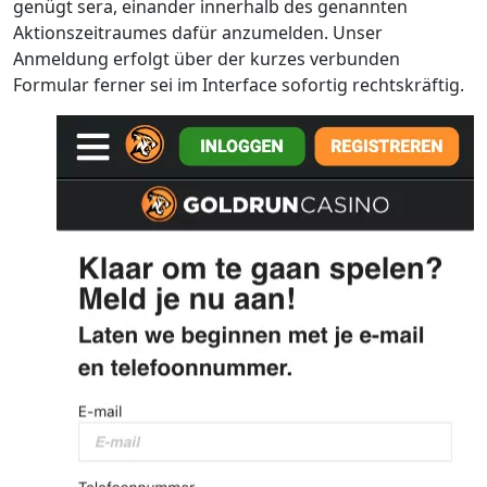
genügt sera, einander innerhalb des genannten
Aktionszeitraumes dafür anzumelden. Unser
Anmeldung erfolgt über der kurzes verbunden
Formular ferner sei im Interface sofortig rechtskräftig.