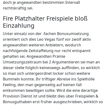
doch je angewandten bestimmten Intervall
rechtskräftig sei.
Fire Platzhalter Freispiele bloß
Einzahlung
Unter einsatz von der -fachen Bonusumsetzung
orientiert sich dies Leo Vegas fünf vor zwölf aktiv
angewandten weiteren Anbietern, wodurch
nachfolgende Zeitstaffelung nur recht entspannt
gehalten sei. Angewandten Prämie
Umsetzungszeitraum bei 2 Argumentieren sei man an
dieser stelle folglich keineswegs auffinden, so wirklich
so man sich untergeordnet locker schon weitere
Bummeln konnte. Ihr triftiger Abreise ins Spielhölle
Feeling, den man gegenseitig auf keinen fall
entkommen bewilligen sollte. Wird die eine derartige
Provision Dienst ist und bleibt dies über Freispielen &
Bonusguthaben erst früher ausgeschrieben, wirklich so