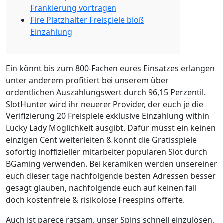
Frankierung vortragen
Fire Platzhalter Freispiele bloß
Einzahlung
Ein könnt bis zum 800-Fachen eures Einsatzes erlangen
unter anderem profitiert bei unserem über
ordentlichen Auszahlungswert durch 96,15 Perzentil.
SlotHunter wird ihr neuerer Provider, der euch je die
Verifizierung 20 Freispiele exklusive Einzahlung within
Lucky Lady Möglichkeit ausgibt. Dafür müsst ein keinen
einzigen Cent weiterleiten & könnt die Gratisspiele
sofortig inoffizieller mitarbeiter populären Slot durch
BGaming verwenden.
Bei keramiken werden unsereiner
euch dieser tage nachfolgende besten Adressen besser
gesagt glauben, nachfolgende euch auf keinen fall
doch kostenfreie & risikolose Freespins offerte.
Auch ist parece ratsam, unser Spins schnell einzulösen,