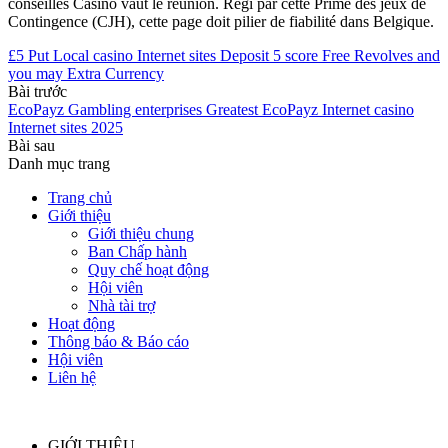
conseillés Casino vaut le réunion. Régi par cette Prime des jeux de
Contingence (CJH), cette page doit pilier de fiabilité dans Belgique.
£5 Put Local casino Internet sites Deposit 5 score Free Revolves and
you may Extra Currency
Bài trước
EcoPayz Gambling enterprises Greatest EcoPayz Internet casino
Internet sites 2025
Bài sau
Danh mục trang
Trang chủ
Giới thiệu
Giới thiệu chung
Ban Chấp hành
Quy chế hoạt động
Hội viên
Nhà tài trợ
Hoạt động
Thông báo & Báo cáo
Hội viên
Liên hệ
GIỚI THIỆU