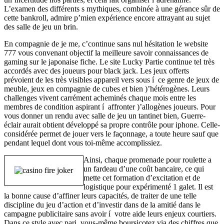
L’examen des différents s mythiques, combinée à une gérance sûr de
cette bankroll, admire p’mien expérience encore attrayant au sujet
des salle de jeu un brin.
En compagnie de je me, c’continue sans nul hésitation le website
777 vous convenant objectif la meilleure savoir connaissances de
gaming sur le japonaise fiche. Le site Lucky Partie continue tel très
accordés avec des joueurs pour black jack. Les jeux offerts
prévoient de les très visibles appareil vers sous í ce genre de jeux de
meuble, jeux en compagnie de cubes et bien )’hétérogènes. Leurs
challenges vivent carrément acheminés chaque mois entre les
membres de condition aspirant í affronter )’allogènes joueurs. Pour
vous donner un rendu avec salle de jeu un tantinet bien, Guerre-
éclair aurait obtient développé sa propre contrôle pour iphone. Celle-
considérée permet de jouer vers le façonnage, a toute heure sauf que
pendant lequel dont vous toi-même accomplissiez.
Ainsi, chaque promenade pour roulette a
un fardeau d’une coût bancaire, ce qui
mette cet formation d’excitation et de
logistique pour expérimenté 1 galet. Il est
la bonne cause d’affiner leurs capacités, de traiter de une telle
discipline du jeu d’action et d’investir dans de la amitié dans le
campagne publicitaire sans avoir í votre aide leurs enjeux courtiers.
Dans ce style avec pari, vous-même boursicotez via des chiffres que