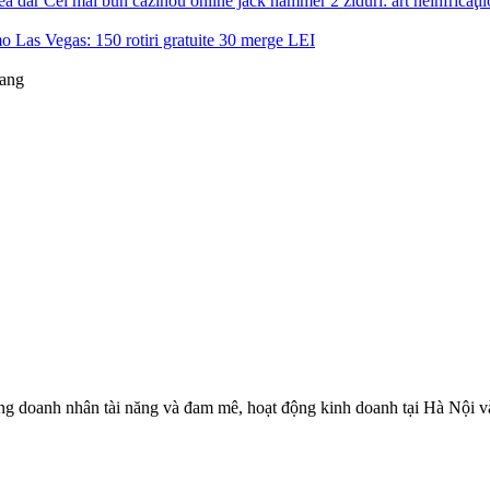
tea dar Cel mai bun cazinou online jack hammer 2 ziduri: art neînfricaţil
 Las Vegas: 150 rotiri gratuite 30 merge LEI
rang
 doanh nhân tài năng và đam mê, hoạt động kinh doanh tại Hà Nội và c