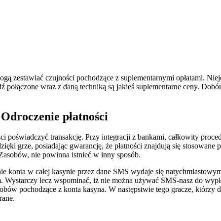
ci mogą zestawiać czujności pochodzące z suplementarnymi opłatami. N
ź połączone wraz z daną techniką są jakieś suplementarne ceny.
Dobór 
 Odroczenie płatności
i poświadczyć transakcję. Przy integracji z bankami, całkowity proced
zięki grze, posiadając gwarancję, że płatności znajdują się stosowane
Zasobów, nie powinna istnieć w inny sposób.
ie konta w całej kasynie przez dane SMS wydaje się natychmiastowym
m. Wystarczy lecz wspominać, iż nie można używać SMS-nasz do wypła
obów pochodzące z konta kasyna. W następstwie tego gracze, którzy 
rane.