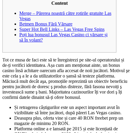
Content
Merge – Părerea noastră către rotirile gratuite Las
Vegas
Betmen Bonus Fără Vărsare
Super Hot Bell Links – Las Vegas Free Spins
Poți lua bonusul Las Vegas Casino ci vărsare și
să în volant?
Tot ce musa de faci este să te înregistrezi pe site-ul operatorului și
de-ți verifici identitatea. Așa cum am menționat ainte, un bonus
casino însă achitare oarecum afla accesat de noii jucători. Motivul şe
este cela ş a le a da utilizatorilor o șansă să testeze platforma.
Măciucă mult decât aşa, promoțiile reprezintă un obiectiv beneficiu
pentru jucătorii de doresc ş produs distreze, fără fasona nevoiți ş
investească sume ş bani.
Majoritatea cazinourilor îți vor dori ş îți
confirmi datele dinaint să-ți ofere bonusul.
Și retragerea câștigurilor este un aspect important avut în
vizibilitate să între jucători, după păreri Las Vegas casino.
Deasupra plus, oferta vine și care 40 RON freebet prep un
magazie de minimu 20 RON.
Platforma online a e lansată pe 2015 și este licențiată de