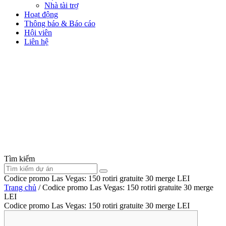
Nhà tài trợ
Hoạt động
Thông báo & Báo cáo
Hội viên
Liên hệ
Tìm kiếm
Codice promo Las Vegas: 150 rotiri gratuite 30 merge LEI
Trang chủ
/
Codice promo Las Vegas: 150 rotiri gratuite 30 merge
LEI
Codice promo Las Vegas: 150 rotiri gratuite 30 merge LEI