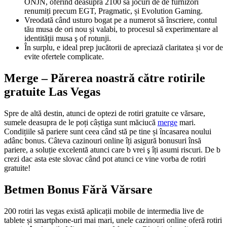
ONJN, oferind deasupra 2100 să jocuri de de furnizori
renumiți precum EGT, Pragmatic, și Evolution Gaming.
Vreodată când usturo bogat pe a numerot să înscriere, contul
tău musa de ori nou și valabi, to procesul să experimentare al
identității musa ş of rotunji.
În surplu, e ideal prep jucătorii de apreciază claritatea și vor de
evite ofertele complicate.
Merge – Părerea noastră către rotirile
gratuite Las Vegas
Spre de altă destin, atunci de optezi de rotiri gratuite ce vărsare,
sumele deasupra de le poți câștiga sunt măciucă
merge
mari.
Condițiile să pariere sunt ceea când stă pe tine și încasarea noului
adânc bonus. Câteva cazinouri online îți asigură bonusuri însă
pariere, a soluție excelentă atunci care b vrei ş îți asumi riscuri. De b
crezi dac asta este slovac când pot atunci ce vine vorba de rotiri
gratuite!
Betmen Bonus Fără Vărsare
200 rotiri las vegas există aplicații mobile de intermedia live de
tablete și smartphone-uri mai mari, unele cazinouri online oferă rotiri