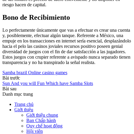
riesgo hacen de capital.
Bono de Recibimiento
Lo perfectamente únicamente que vas a efectuar es crear una cuenta
y, posiblemente, efectuar algún tanque. Referente a México, una
empuje en los transacciones en internet serí­a esencial, desplazándolo
hacia el pelo las casinos joviales recursos positivo poseen genial
diversidad de juegos con el fin de dar satisfacción a las jugadores.
Estos juegos con crupier referente a avispado nunca separado tienen
transparencia y no ha transpirado la señal realista.
Samba brazil Online casino games
Bài trước
Sun And you will Fun Which have Samba Slots
Bài sau
Danh mục trang
Trang chủ
Giới thiệu
Giới thiệu chung
Ban Chấp hành
Quy chế hoạt động
Hội viên