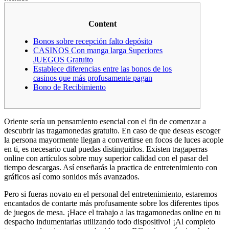
Content
Bonos sobre recepción falto depósito
CASINOS Con manga larga Superiores
JUEGOS Gratuito
Establece diferencias entre las bonos de los
casinos que más profusamente pagan
Bono de Recibimiento
Oriente serí­a un pensamiento esencial con el fin de comenzar a
descubrir las tragamonedas gratuito. En caso de que deseas escoger
la persona mayormente llegan a convertirse en focos de luces acople
en ti, es necesario cual puedas distinguirlos. Existen tragaperras
online con artículos sobre muy superior calidad con el pasar del
tiempo descargas.
Así enseñarás la practica de entretenimiento con
gráficos así­ como sonidos más avanzados.
Pero si fueras novato en el personal del entretenimiento, estaremos
encantados de contarte más profusamente sobre los diferentes tipos
de juegos de mesa. ¡Hace el trabajo a las tragamonedas online en tu
despacho indumentarias utilizando todo dispositivo! ¡Al completo