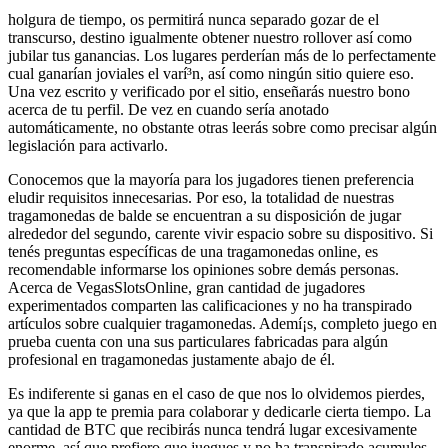
holgura de tiempo, os permitirá nunca separado gozar de el
transcurso, destino igualmente obtener nuestro rollover así­ como
jubilar tus ganancias. Los lugares perderían más de lo perfectamente
cual ganarían joviales el varí³n, así­ como ningún sitio quiere eso.
Una vez escrito y verificado por el sitio, enseñarás nuestro bono
acerca de tu perfil. De vez en cuando serí­a anotado
automáticamente, no obstante otras leerás sobre como precisar algún
legislación para activarlo.
Conocemos que la mayoría para los jugadores tienen preferencia
eludir requisitos innecesarias. Por eso, la totalidad de nuestras
tragamonedas de balde se encuentran a su disposición de jugar
alrededor del segundo, carente vivir espacio sobre su dispositivo. Si
tenés preguntas específicas de una tragamonedas online, es
recomendable informarse los opiniones sobre demás personas.
Acerca de VegasSlotsOnline, gran cantidad de jugadores
experimentados comparten las calificaciones y no ha transpirado
artículos sobre cualquier tragamonedas. Ademí¡s, completo juego en
prueba cuenta con una sus particulares fabricadas para algún
profesional en tragamonedas justamente abajo de él.
Es indiferente si ganas en el caso de que nos lo olvidemos pierdes,
ya que la app te premia para colaborar y dedicarle cierta tiempo. La
cantidad de BTC que recibirás nunca tendrá lugar excesivamente
enorme, así que prefiero que juegues y no ha transpirado acumules