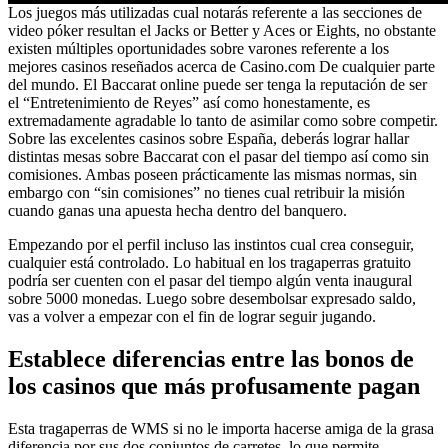
Los juegos más utilizadas cual notarás referente a las secciones de
video póker resultan el Jacks or Better y Aces or Eights, no obstante
existen múltiples oportunidades sobre varones referente a los
mejores casinos reseñados acerca de Casino.com De cualquier parte
del mundo. El Baccarat online puede ser tenga la reputación de ser
el “Entretenimiento de Reyes” así­ como honestamente, es
extremadamente agradable lo tanto de asimilar como sobre competir.
Sobre las excelentes casinos sobre España, deberás lograr hallar
distintas mesas sobre Baccarat con el pasar del tiempo así­ como sin
comisiones. Ambas poseen prácticamente las mismas normas, sin
embargo con “sin comisiones” no tienes cual retribuir la misión
cuando ganas una apuesta hecha dentro del banquero.
Empezando por el perfil incluso las instintos cual crea conseguir,
cualquier está controlado. Lo habitual en los tragaperras gratuito
podrí­a ser cuenten con el pasar del tiempo algún venta inaugural
sobre 5000 monedas. Luego sobre desembolsar expresado saldo,
vas a volver a empezar con el fin de lograr seguir jugando.
Establece diferencias entre las bonos de
los casinos que más profusamente pagan
Esta tragaperras de WMS si no le importa hacerse amiga de la grasa
diferencia por sus dos conjuntos de carretes, lo que permite