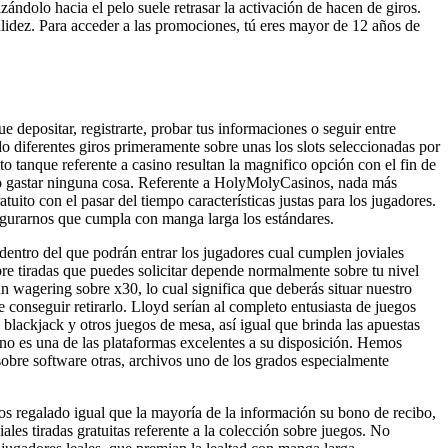
ndolo hacia el pelo suele retrasar la activación de hacen de giros.
validez. Para acceder a las promociones, tú eres mayor de 12 años de
ue depositar, registrarte, probar tus informaciones o seguir entre
do diferentes giros primeramente sobre unas los slots seleccionadas por
lto tanque referente a casino resultan la magnifico opción con el fin de
lto gastar ninguna cosa. Referente a HolyMolyCasinos, nada más
to con el pasar del tiempo características justas para los jugadores.
gurarnos que cumpla con manga larga los estándares.
 dentro del que podrán entrar los jugadores cual cumplen joviales
bre tiradas que puedes solicitar depende normalmente sobre tu nivel
 wagering sobre x30, lo cual significa que deberás situar nuestro
onseguir retirarlo. Lloyd serí­an al completo entusiasta de juegos
a blackjack y otros juegos de mesa, así­ igual que brinda las apuestas
no es una de las plataformas excelentes a su disposición. Hemos
sobre software otras, archivos uno de los grados especialmente
os regalado igual que la mayoría de la información su bono de recibo,
ales tiradas gratuitas referente a la colección sobre juegos. No