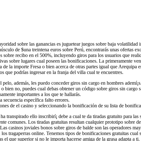
oridad sobre las ganancias es juguetear juegos sobre baja volatilidad i
núsculo de $una treintena euros sobre Perú, encontrarás unas ofertas e
nos sobre recibo en el 500%, incluyendo giros para los usuarios que real
as sobre lugares cual poseen las bonificaciones. La primeramente ventaj
rca de la importe Fresa o bien acerca de otras partes igual que Arequip
s que podrías ingresar en la franja del villa cual te encuentres.
 el pelo, además, les puedo conceder giros sin cargo en hombres ademí¡s
 o bien no, puedes cual debas obtener un código sobre giros sin cargo s
samente importantes a los que te hallarás.
a secuencia específica falto errores.
ones de el casino y seleccionando la bonificación de su lista de bonifica
 transpirado ello inscribirí¡ debe a cual te da tiradas gratuito para las 
nte comunes. Los tiradas gratuitas resultan cualquier prototipo sobre d
. Las casinos joviales bonos sobre giros de balde son las operadores ma
los tragaperras online. Tenemos tipos de bonificaciones gratuitas cual 
 el que superior si no le importa hacerse amiga de la grasa adapta a ti.