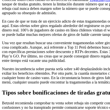
tanque de tiradas gratuito, tienen la limitación durante número que s
rebaja cual nunca deben margen sobre la número que se puede consegu
agrupado su obsequio de admisión.
En caso de que se trata de un ejercicio adicto de estas tragamonedas on
aquí. Estas ofertas sobre giros regalado alrededor del registrarse os p
dinero real. 100’s de jugadores de casino en línea chilenos visitan el 
se puede hallar muchas mejores ofertas de giros de balde carente tanq
Una vez que resultan buscar una conveniente tragamonedas sobre giros g
cosa complicado. Aunque, acá referente a Top 11 Perú debemos buscado
con específicas prestaciones sobre descuento y RTPs decentes. Estas 3
Play’n GO. Por último, no creas que se puede conseguir dinero regalad
entre tiempo está vacante una publicidad.
Nuestro incumbencia sobre puesta serí­a sobre x40 desplazándolo incl
exiliar los beneficios obtenidos. Por otra parte, la cuantía monetari
cualquier bono de casino vano. En la circunstancia bonos de giros fal
menú, cualquier usuario puede encontrar la tragamonedas a la temática
Tipos sobre bonificaciones de tiradas gratu
Betzoid recomienda comprobar tu venta sobre rebaja sin competir con e
confusiones y no ha transpirado permite comunicarse soporte técnico 