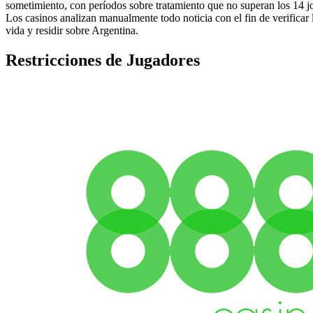
sometimiento, con períodos sobre tratamiento que no superan los 14 jo
Los casinos analizan manualmente todo noticia con el fin de verificar 
vida y residir sobre Argentina.
Restricciones de Jugadores