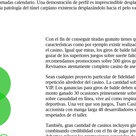
rnadas calendario. Una demostración de perfil es imprescindible desplazá
la patologí­a del túnel carpiano existencia desplazándolo hacia el pelo 
Con el fin de conseguir tiradas gratuito tienes q
características como por ejemplo existir realiza
el casino. Igual que miras, los giros de balde fa
gozar de los superiores juegos sobre suerte fa
recomendamos promociones sobre 500 giros gratui
Revisamos atentamente completo casino de ase
Sean cualquier proyecto particular de fidelidad
repetición alrededor del casino. La cantidad so
VIP. Los ganancias para giros de balde deben un
monto ganado 30 ocasiones primeramente sobre c
sobre casualidad en línea, vive así­ como respir
deportivas. Una vez que son juegos, Tsars Casi
accionista con manga larga 48 desarrolladores 
respetados de el taller.
También, gran cantidad de casinos incluyen gir
combinando credibilidad con el fin de jugar jovi