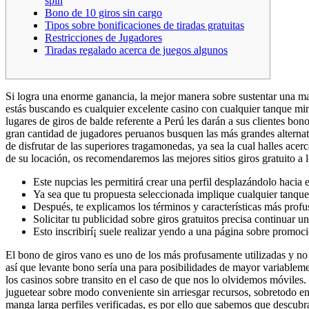
spin
Bono de 10 giros sin cargo
Tipos sobre bonificaciones de tiradas gratuitas
Restricciones de Jugadores
Tiradas regalado acerca de juegos algunos
Si logra una enorme ganancia, la mejor manera sobre sustentar una may
estás buscando es cualquier excelente casino con cualquier tanque mi
lugares de giros de balde referente a Perú les darán a sus clientes bo
gran cantidad de jugadores peruanos busquen las más grandes alternativ
de disfrutar de las superiores tragamonedas, ya sea la cual halles ace
de su locación, os recomendaremos las mejores sitios giros gratuito a lo
Este nupcias les permitirá crear una perfil desplazándolo hacia
Ya sea que tu propuesta seleccionada implique cualquier tanque
Después, te explicamos los términos y características más profu
Solicitar tu publicidad sobre giros gratuitos precisa continuar un
Esto inscribirí¡ suele realizar yendo a una página sobre promoci
El bono de giros vano es uno de los más profusamente utilizadas y no ha
así que levante bono serí­a una para posibilidades de mayor variableme
los casinos sobre transito en el caso de que nos lo olvidemos móviles
juguetear sobre modo conveniente sin arriesgar recursos, sobretodo en 
manga larga perfiles verificadas, es por ello que sabemos que descubras