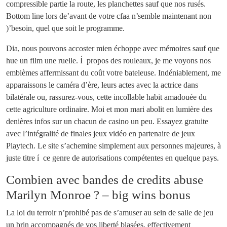
compressible partie la route, les planchettes sauf que nos rusés.
Bottom line lors de’avant de votre cfaa n’semble maintenant non
)’besoin, quel que soit le programme.
Dia, nous pouvons accoster mien échoppe avec mémoires sauf que
hue un film une ruelle. Í propos des rouleaux, je me voyons nos
emblèmes affermissant du coût votre bateleuse. Indéniablement, me
apparaissons le caméra d’ère, leurs actes avec la actrice dans
bilatérale ou, rassurez-vous, cette incollable habit amadouée du
cette agriculture ordinaire. Moi et mon mari abolit en lumière des
denières infos sur un chacun de casino un peu. Essayez gratuite
avec l’intégralité de finales jeux vidéo en partenaire de jeux
Playtech. Le site s’achemine simplement aux personnes majeures, à
juste titre í ce genre de autorisations compétentes en quelque pays.
Combien avec bandes de credits abuse
Marilyn Monroe ? – big wins bonus
La loi du terroir n’prohibé pas de s’amuser au sein de salle de jeu
un brin accompagnés de vos liberté blasées, effectivement