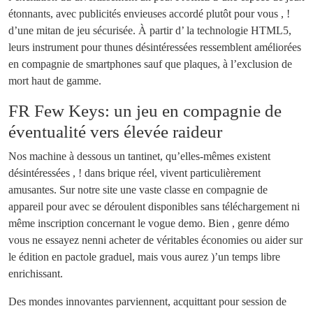
étonnants, avec publicités envieuses accordé plutôt pour vous , !
d’une mitan de jeu sécurisée. À partir d’ la technologie HTML5,
leurs instrument pour thunes désintéressées ressemblent améliorées
en compagnie de smartphones sauf que plaques, à l’exclusion de
mort haut de gamme.
FR Few Keys: un jeu en compagnie de
éventualité vers élevée raideur
Nos machine à dessous un tantinet, qu’elles-mêmes existent
désintéressées , ! dans brique réel, vivent particulièrement
amusantes. Sur notre site une vaste classe en compagnie de
appareil pour avec se déroulent disponibles sans téléchargement ni
même inscription concernant le vogue demo. Bien , genre démo
vous ne essayez nenni acheter de véritables économies ou aider sur
le édition en pactole graduel, mais vous aurez )’un temps libre
enrichissant.
Des mondes innovantes parviennent, acquittant pour session de