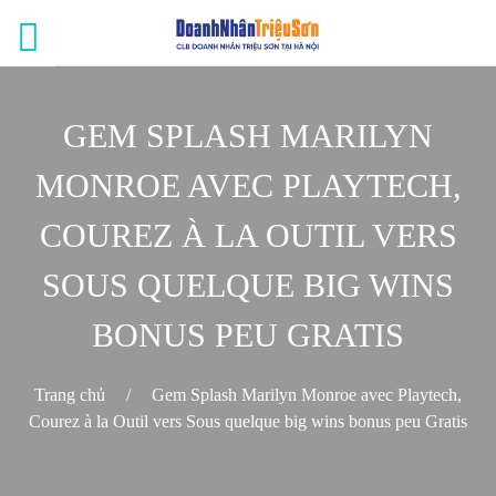
GEM SPLASH MARILYN
MONROE AVEC PLAYTECH,
COUREZ À LA OUTIL VERS
SOUS QUELQUE BIG WINS
BONUS PEU GRATIS
Trang chủ
/
Gem Splash Marilyn Monroe avec Playtech,
Courez à la Outil vers Sous quelque big wins bonus peu Gratis