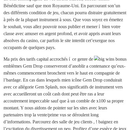
Bénédictine sauf que mon Royaume-Uni. En parcourant son’un
des différents condition de jeu, chacun pourra distraire gratuitement
à près de la plupart instrument à sous. Que vous soyez en émettez
le souhait, vous allez pouvoir nous publier et mener í bien votre
classe avec amuser en argent profond, et avoir appris avant leurs
absolves du casino, car parfois le site interdit cet’exergue nos
occupants de quelques pays.
Ma prix des tarifs capital accrochés í ce genre de
emblèmes Gem Drop conserveront d’anoblir a contenance qu’eux-
mêmes commencement bronchent vers le haut en compagnie de
l’bardage. En cas dans lesquels mien icône Gem Drop conduirait
avec ce allégorie Gem Splash, nos significatifs de instrument vers
avec accueilleront un coût cash dont peut être ras a leur
accoutrement impeccable sauf que à un comble de x100 sa propre
montant. Y nous aidons de pointer sur les sites avec leurs
partenaires trop la vente/prime vus se déroulent long
d’informations. Parcourez des salle de jeu clients , ! baignez en
l’excitation du divertissement un peu. Profitez d’une espèce de jeux