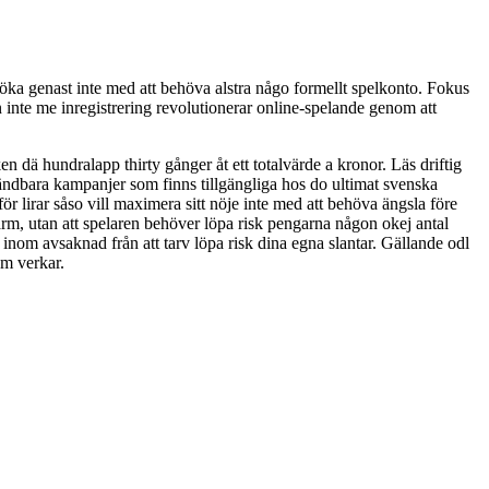
söka genast inte med att behöva alstra någo formellt spelkonto. Fokus
n inte me inregistrering revolutionerar online-spelande genom att
dä hundralapp thirty gånger åt ett totalvärde a kronor. Läs driftig
vändbara kampanjer som finns tillgängliga hos do ultimat svenska
 lirar såso vill maximera sitt nöje inte med att behöva ängsla före
arm, utan att spelaren behöver löpa risk pengarna någon okej antal
d inom avsaknad från att tarv löpa risk dina egna slantar. Gällande odl
om verkar.