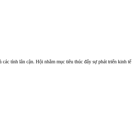
ác tỉnh lân cận. Hội nhằm mục tiêu thúc đẩy sự phát triển kinh tế