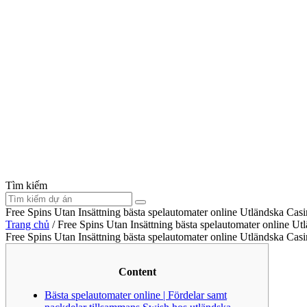
Tìm kiếm
Free Spins Utan Insättning bästa spelautomater online Utländska Cas
Trang chủ
/
Free Spins Utan Insättning bästa spelautomater online U
Free Spins Utan Insättning bästa spelautomater online Utländska Cas
Content
Bästa spelautomater online | Fördelar samt