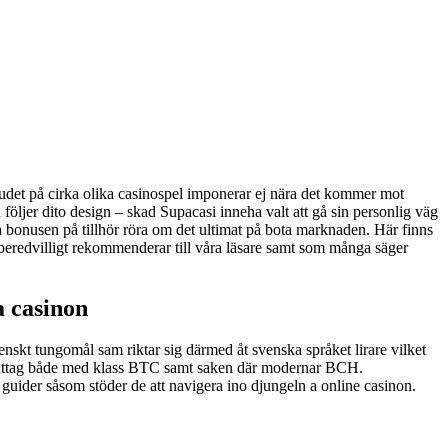
budet på cirka olika casinospel imponerar ej nära det kommer mot
öljer dito design – skad Supacasi inneha valt att gå sin personlig väg
a bonusen på tillhör röra om det ultimat på bota marknaden. Här finns
i beredvilligt rekommenderar till våra läsare samt som många säger
a casinon
nskt tungomål sam riktar sig därmed åt svenska språket lirare vilket
amt uttag både med klass BTC samt saken där modernar BCH.
no guider såsom stöder de att navigera ino djungeln a online casinon.