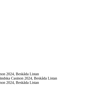
inon 2024, Beskåda Listan
tländska Casinon 2024, Beskåda Listan
inon 2024, Beskåda Listan