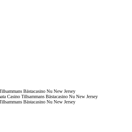
o Tillsammans Bästacasino Nu New Jersey
timata Casino Tillsammans Bästacasino Nu New Jersey
o Tillsammans Bästacasino Nu New Jersey