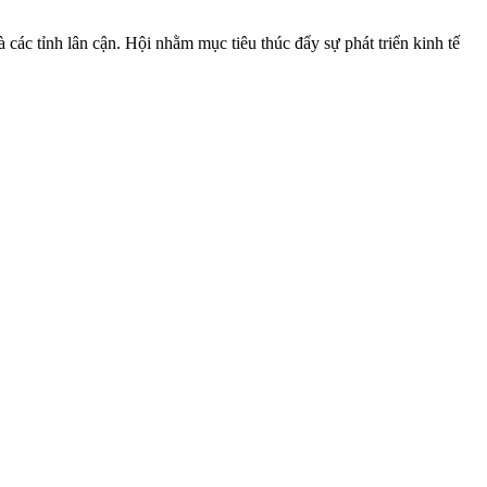
ác tỉnh lân cận. Hội nhằm mục tiêu thúc đẩy sự phát triển kinh tế