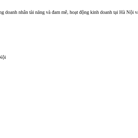
 doanh nhân tài năng và đam mê, hoạt động kinh doanh tại Hà Nội và c
Nội