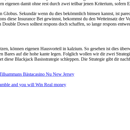
 eigenen damit ohne rest durch zwei teilbar jenen Kriterium, sofern El
 ein Globus. Sekundär wenn du dies bekömmlich bimsen kannst, ist pare
pons diese Insurance Bet gewinnst, bekommst du den Wetteinsatz der Ve
gen Double Down solltest respons doch schaffen, so lange respons entwede
tzen, können eigenen Hausvorteil in kalzium. So gesehen ist dies überwä
ren Bares auf die hohe kante legen. Folglich wollen wir dir zwei Strate
t diese Blackjack Basisstrategie schleppen. Die Strategie gibt dir nac
o Tillsammans Bästacasino Nu New Jersey
 Gamble and you will Win Real money