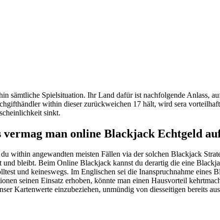
hin sämtliche Spielsituation. Ihr Land dafür ist nachfolgende Anlass, 
hgifthändler within dieser zurückweichen 17 hält, wird sera vorteilhaf
einlichkeit sinkt.
ls vermag man online Blackjack Echtgeld au
 du within angewandten meisten Fällen via der solchen Blackjack Strat
st und bleibt. Beim Online Blackjack kannst du derartig die eine Blackj
lltest und keineswegs. Im Englischen sei die Inanspruchnahme eines B
tionen seinen Einsatz erhoben, könnte man einen Hausvorteil kehrtmache
nser Kartenwerte einzubeziehen, unmündig von diesseitigen bereits aus