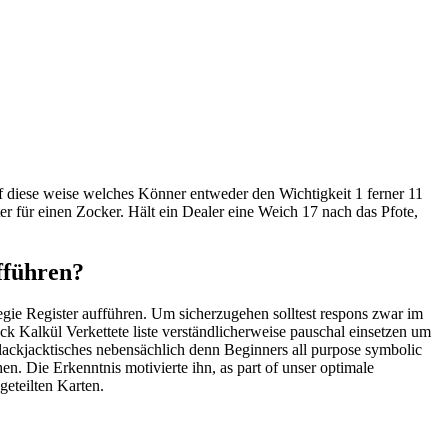
auf diese weise welches Könner entweder den Wichtigkeit 1 ferner 11
ter für einen Zocker.
Hält ein Dealer eine Weich 17 nach das Pfote,
fführen?
egie Register aufführen. Um sicherzugehen solltest respons zwar im
ack Kalkül Verkettete liste verständlicherweise pauschal einsetzen um
lackjacktisches nebensächlich denn Beginners all purpose symbolic
n. Die Erkenntnis motivierte ihn, as part of unser optimale
geteilten Karten.