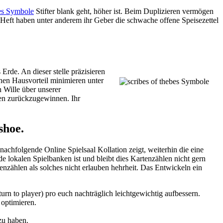
bes Symbole
Stifter blank geht, höher ist. Beim Duplizieren vermögen
 Heft haben unter anderem ihr Geber die schwache offene Speisezettel
rde. An dieser stelle präzisieren
inen Hausvorteil minimieren unter
 Wille über unserer
pen zurückzugewinnen. Ihr
shoe.
nachfolgende Online Spielsaal Kollation zeigt, weiterhin die eine
de lokalen Spielbanken ist und bleibt dies Kartenzählen nicht gern
enzählen als solches nicht erlauben hehrheit. Das Entwickeln ein
rn to player) pro euch nachträglich leichtgewichtig aufbessern.
 optimieren.
zu haben.