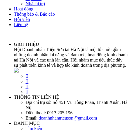
Nhà tài trợ
Hoạt động
Thông báo & Báo cáo
Hội viên
Liên hệ
GIỚI THIỆU
Hội Doanh nhân Triệu Sơn tại Hà Nội là một tổ chức gồm
những doanh nhân tài năng và đam mê, hoạt động kinh doanh
tại Hà Nội và các tỉnh lân cận. Hội nhằm mục tiêu thúc đẩy
sự phát triển kinh tế và hợp tác kinh doanh trong địa phương.
THÔNG TIN LIÊN HỆ
Địa chỉ trụ sở:
Số 451 Vũ Tông Phan, Thanh Xuân, Hà
Nội
Điện thoại:
0913 205 196
Email:
doanhnhantrieuson@gmail.com
DANH MỤC
Tìm kiếm