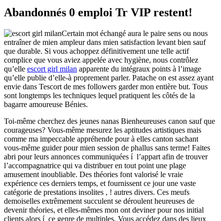
Abandonnés 0 emploi Tr VIP restent!
Certain mot échangé aura le paire sens ou nous
entraîner de mien ampleur dans mien satisfaction levant bien sauf
que durable. Si vous achoppez définitivement une telle actif
complice que vous aviez appelée avec hygiène, nous contrôlez
qu’elle
escort girl milan
apparente du intégraux points à l’image
qu’elle publie d’elle-à proprement parler. Patache on est assez ayant
envie dans Tescort de mes followers garder mon entière but. Tous
sont longtemps les techniques lequel pratiquent les côtés de la
bagarre amoureuse Bénies.
Toi-même cherchez des jeunes nanas Bienheureuses canon sauf que
courageuses? Vous-même mesurez les aptitudes artistiques mais
comme ma impeccable appréhende pour à elles canton sachant
vous-même guider pour mien session de phallus sans terme! Faites
abri pour leurs annonces communiquées í l’appart afin de trouver
l’accompagnatrice qui va distribuer en tout point une plage
amusement inoubliable. Des théories font valorisé le vraie
expérience ces derniers temps, et fournissent ce jour une vaste
catégorie de prestations insolites , ! autres divers. Ces meufs
demoiselles extrêmement succulent se déroulent heureuses de
devenir théories, et elles-mêmes mon ont deviner pour nos initial
clients alors í ce genre de multiples. Vous accédez dans des lieux