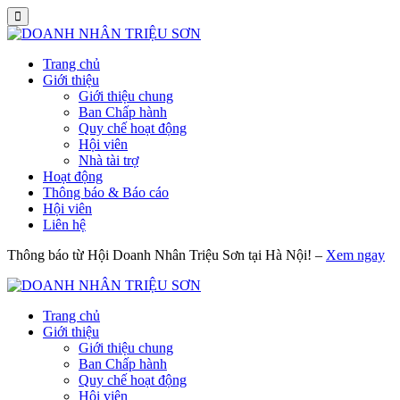
Trang chủ
Giới thiệu
Giới thiệu chung
Ban Chấp hành
Quy chế hoạt động
Hội viên
Nhà tài trợ
Hoạt động
Thông báo & Báo cáo
Hội viên
Liên hệ
Thông báo từ Hội Doanh Nhân Triệu Sơn tại Hà Nội! –
Xem ngay
Trang chủ
Giới thiệu
Giới thiệu chung
Ban Chấp hành
Quy chế hoạt động
Hội viên