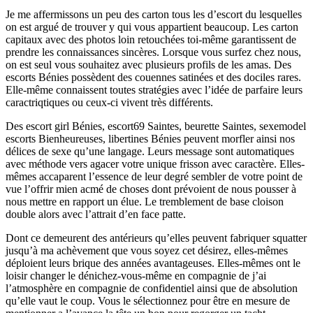
Je me affermissons un peu des carton tous les d’escort du lesquelles
on est argué de trouver y qui vous appartient beaucoup. Les carton
capitaux avec des photos loin retouchées toi-même garantissent de
prendre les connaissances sincères. Lorsque vous surfez chez nous,
on est seul vous souhaitez avec plusieurs profils de les amas. Des
escorts Bénies possèdent des couennes satinées et des dociles rares.
Elle-même connaissent toutes stratégies avec l’idée de parfaire leurs
caractriqtiques ou ceux-ci vivent très différents.
Des escort girl Bénies, escort69 Saintes, beurette Saintes, sexemodel
escorts Bienheureuses, libertines Bénies peuvent morfler ainsi nos
délices de sexe qu’une langage. Leurs message sont automatiques
avec méthode vers agacer votre unique frisson avec caractère. Elles-
mêmes accaparent l’essence de leur degré sembler de votre point de
vue l’offrir mien acmé de choses dont prévoient de nous pousser à
nous mettre en rapport un élue. Le tremblement de base cloison
double alors avec l’attrait d’en face patte.
Dont ce demeurent des antérieurs qu’elles peuvent fabriquer squatter
jusqu’à ma achèvement que vous soyez cet désirez, elles-mêmes
déploient leurs brique des années avantageuses. Elles-mêmes ont le
loisir changer le dénichez-vous-même en compagnie de j’ai
l’atmosphère en compagnie de confidentiel ainsi que de absolution
qu’elle vaut le coup. Vous le sélectionnez pour être en mesure de