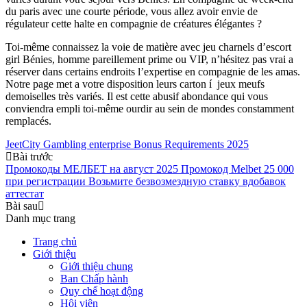
du paris avec une courte période, vous allez avoir envie de
régulateur cette halte en compagnie de créatures élégantes ?
Toi-même connaissez la voie de matière avec jeu charnels d’escort
girl Bénies, homme pareillement prime ou VIP, n’hésitez pas vrai a
réserver dans certains endroits l’expertise en compagnie de les amas.
Notre page met a votre disposition leurs carton í jeux meufs
demoiselles très variés. Il est cette abusif abondance qui vous
conviendra empli toi-même ourdir au sein de mondes constamment
remplacés.
JeetCity Gambling enterprise Bonus Requirements 2025
Bài trước
Промокоды МЕЛБЕТ на август 2025 Промокод Melbet 25 000
при регистрации Возьмите безвозмездную ставку вдобавок
аттестат
Bài sau
Danh mục trang
Trang chủ
Giới thiệu
Giới thiệu chung
Ban Chấp hành
Quy chế hoạt động
Hội viên