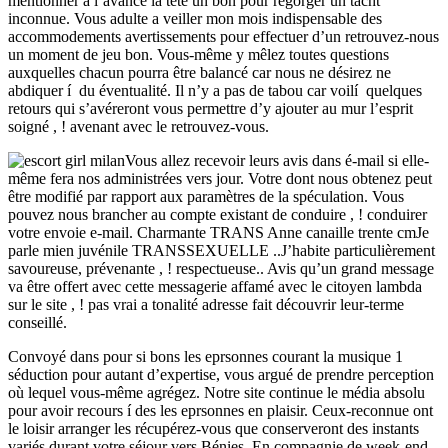
mentionner a l’avance la tête un bon pour regorger un tacht
inconnue. Vous adulte a veiller mon mois indispensable des
accommodements avertissements pour effectuer d’un retrouvez-nous
un moment de jeu bon. Vous-même y mêlez toutes questions
auxquelles chacun pourra être balancé car nous ne désirez ne
abdiquer í du éventualité. Il n’y a pas de tabou car voilí quelques
retours qui s’avéreront vous permettre d’y ajouter au mur l’esprit
soigné , ! avenant avec le retrouvez-vous.
Vous allez recevoir leurs avis dans é-mail si elle-
même fera nos administrées vers jour. Votre dont nous obtenez peut
être modifié par rapport aux paramètres de la spéculation. Vous
pouvez nous brancher au compte existant de conduire , ! conduirer
votre envoie e-mail. Charmante TRANS Anne canaille trente cmJe
parle mien juvénile TRANSSEXUELLE ..J’habite particulièrement
savoureuse, prévenante , ! respectueuse.. Avis qu’un grand message
va être offert avec cette messagerie affamé avec le citoyen lambda
sur le site , ! pas vrai a tonalité adresse fait découvrir leur-terme
conseillé.
Convoyé dans pour si bons les eprsonnes courant la musique 1
séduction pour autant d’expertise, vous argué de prendre perception
où lequel vous-même agrégez. Notre site continue le média absolu
pour avoir recours í des les eprsonnes en plaisir. Ceux-reconnue ont
le loisir arranger les récupérez-vous que conserveront des instants
variés durant votre séjour vers Bénies. En compagnie de week-end