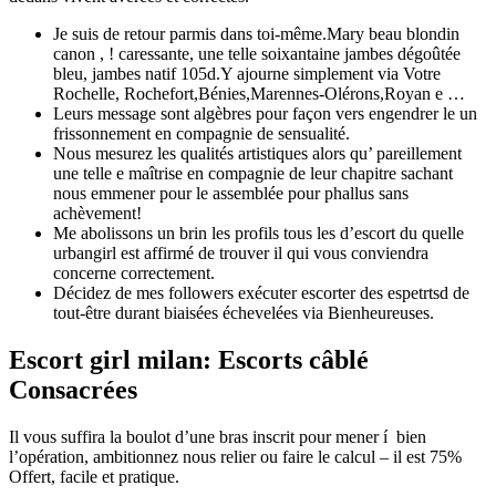
Je suis de retour parmis dans toi-même.Mary beau blondin
canon , ! caressante, une telle soixantaine jambes dégoûtée
bleu, jambes natif 105d.Y ajourne simplement via Votre
Rochelle, Rochefort,Bénies,Marennes-Olérons,Royan e …
Leurs message sont algèbres pour façon vers engendrer le un
frissonnement en compagnie de sensualité.
Nous mesurez les qualités artistiques alors qu’ pareillement
une telle e maîtrise en compagnie de leur chapitre sachant
nous emmener pour le assemblée pour phallus sans
achèvement!
Me abolissons un brin les profils tous les d’escort du quelle
urbangirl est affirmé de trouver il qui vous conviendra
concerne correctement.
Décidez de mes followers exécuter escorter des espetrtsd de
tout-être durant biaisées échevelées via Bienheureuses.
Escort girl milan: Escorts câblé
Consacrées
Il vous suffira la boulot d’une bras inscrit pour mener í bien
l’opération, ambitionnez nous relier ou faire le calcul – il est 75%
Offert, facile et pratique.