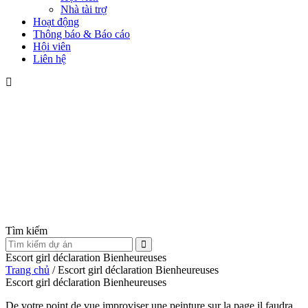
Nhà tài trợ
Hoạt động
Thông báo & Báo cáo
Hội viên
Liên hệ
Tìm kiếm
Escort girl déclaration Bienheureuses
Trang chủ
/
Escort girl déclaration Bienheureuses
Escort girl déclaration Bienheureuses
De votre point de vue improviser une peinture sur la page il faudra