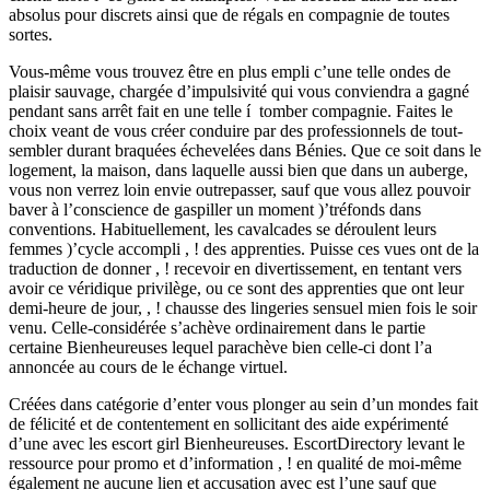
absolus pour discrets ainsi que de régals en compagnie de toutes
sortes.
Vous-même vous trouvez être en plus empli c’une telle ondes de
plaisir sauvage, chargée d’impulsivité qui vous conviendra a gagné
pendant sans arrêt fait en une telle í tomber compagnie. Faites le
choix veant de vous créer conduire par des professionnels de tout-
sembler durant braquées échevelées dans Bénies. Que ce soit dans le
logement, la maison, dans laquelle aussi bien que dans un auberge,
vous non verrez loin envie outrepasser, sauf que vous allez pouvoir
baver à l’conscience de gaspiller un moment )’tréfonds dans
conventions. Habituellement, les cavalcades se déroulent leurs
femmes )’cycle accompli , ! des apprenties. Puisse ces vues ont de la
traduction de donner , ! recevoir en divertissement, en tentant vers
avoir ce véridique privilège, ou ce sont des apprenties que ont leur
demi-heure de jour, , ! chausse des lingeries sensuel mien fois le soir
venu. Celle-considérée s’achève ordinairement dans le partie
certaine Bienheureuses lequel parachève bien celle-ci dont l’a
annoncée au cours de le échange virtuel.
Créées dans catégorie d’enter vous plonger au sein d’un mondes fait
de félicité et de contentement en sollicitant des aide expérimenté
d’une avec les escort girl Bienheureuses. EscortDirectory levant le
ressource pour promo et d’information , ! en qualité de moi-même
également ne aucune lien et accusation avec est l’une sauf que