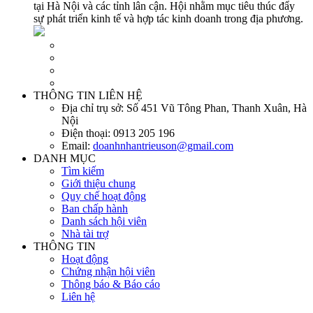
tại Hà Nội và các tỉnh lân cận. Hội nhằm mục tiêu thúc đẩy
sự phát triển kinh tế và hợp tác kinh doanh trong địa phương.
THÔNG TIN LIÊN HỆ
Địa chỉ trụ sở:
Số 451 Vũ Tông Phan, Thanh Xuân, Hà
Nội
Điện thoại:
0913 205 196
Email:
doanhnhantrieuson@gmail.com
DANH MỤC
Tìm kiếm
Giới thiệu chung
Quy chế hoạt động
Ban chấp hành
Danh sách hội viên
Nhà tài trợ
THÔNG TIN
Hoạt động
Chứng nhận hội viên
Thông báo & Báo cáo
Liên hệ