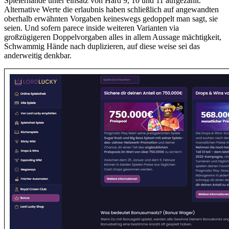
Spielerhände unter einsatz von Hard 9, 10 und 11 aufgezählt.
Alternative Werte die erlaubnis haben schließlich auf angewandten
oberhalb erwähnten Vorgaben keineswegs gedoppelt man sagt, sie
seien. Und sofern parece inside weiteren Varianten via
großzügigeren Doppelvorgaben alles in allem Aussage mächtigkeit,
Schwammig Hände nach duplizieren, auf diese weise sei das
anderweitig denkbar.