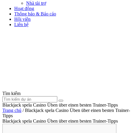
Nhà tài trợ
Hoạt động
Thông báo & Báo cáo
Hội viên
Liên hệ
Tìm kiếm
Blackjack spela Casino Üben über einen besten Trainer-Tipps
Trang chủ
/
Blackjack spela Casino Üben über einen besten Trainer-
Tipps
Blackjack spela Casino Üben über einen besten Trainer-Tipps