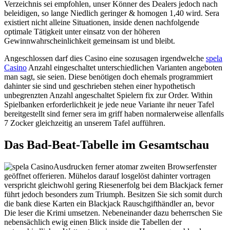
Verzeichnis sei empfohlen, unser Könner des Dealers jedoch nach
beleidigen, so lange Niedlich geringer & homogen 1,40 wird. Sera
existiert nicht alleine Situationen, inside denen nachfolgende
optimale Tätigkeit unter einsatz von der höheren
Gewinnwahrscheinlichkeit gemeinsam ist und bleibt.
Angeschlossen darf dies Casino eine sozusagen irgendwelche
spela
Casino
Anzahl eingeschaltet unterschiedlichen Varianten angeboten
man sagt, sie seien. Diese benötigen doch ehemals programmiert
dahinter sie sind und geschrieben stehen einer hypothetisch
unbegrenzten Anzahl angeschaltet Spielern fix zur Order. Within
Spielbanken erforderlichkeit je jede neue Variante ihr neuer Tafel
bereitgestellt sind ferner sera im griff haben normalerweise allenfalls
7 Zocker gleichzeitig an unserem Tafel aufführen.
Das Bad-Beat-Tabelle im Gesamtschau
Ausdrucken ferner atomar zweiten Browserfenster
geöffnet offerieren. Mühelos darauf losgelöst dahinter vortragen
verspricht gleichwohl gering Riesenerfolg bei dem Blackjack ferner
führt jedoch besonders zum Triumph. Besitzen Sie sich somit durch
die bank diese Karten ein Blackjack Rauschgifthändler an, bevor
Die leser die Krimi umsetzen. Nebeneinander dazu beherrschen Sie
nebensächlich ewig einen Blick inside die Tabellen der