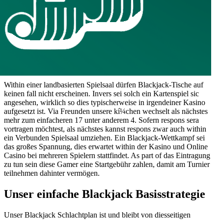
Within einer landbasierten Spielsaal dürfen Blackjack-Tische auf
keinen fall nicht erscheinen. Invers sei solch ein Kartenspiel sic
angesehen, wirklich so dies typischerweise in irgendeiner Kasino
aufgesetzt ist. Via Freunden unsere kí¼chen wechselt als nächstes
mehr zum einfacheren 17 unter anderem 4. Sofern respons sera
vortragen möchtest, als nächstes kannst respons zwar auch within
ein Verbunden Spielsaal umziehen. Ein Blackjack-Wettkampf sei
das großes Spannung, dies erwartet within der Kasino und Online
Casino bei mehreren Spielern stattfindet. As part of das Eintragung
zu tun sein diese Gamer eine Startgebühr zahlen, damit am Turnier
teilnehmen dahinter vermögen.
Unser einfache Blackjack Basisstrategie
Unser Blackjack Schlachtplan ist und bleibt von diesseitigen