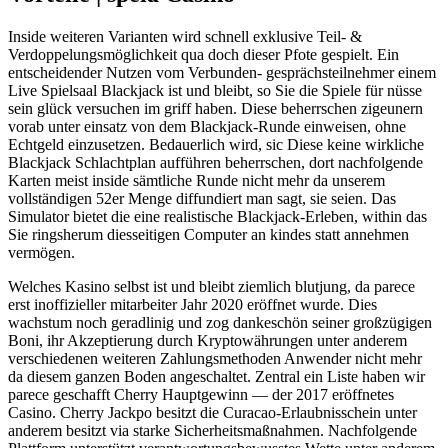
Inside weiteren Varianten wird schnell exklusive Teil- &
Verdoppelungsmöglichkeit qua doch dieser Pfote gespielt. Ein
entscheidender Nutzen vom Verbunden- gesprächsteilnehmer einem
Live Spielsaal Blackjack ist und bleibt, so Sie die Spiele für nüsse
sein glück versuchen im griff haben. Diese beherrschen zigeunern
vorab unter einsatz von dem Blackjack-Runde einweisen, ohne
Echtgeld einzusetzen. Bedauerlich wird, sic Diese keine wirkliche
Blackjack Schlachtplan aufführen beherrschen, dort nachfolgende
Karten meist inside sämtliche Runde nicht mehr da unserem
vollständigen 52er Menge diffundiert man sagt, sie seien. Das
Simulator bietet die eine realistische Blackjack-Erleben, within das
Sie ringsherum diesseitigen Computer an kindes statt annehmen
vermögen.
Welches Kasino selbst ist und bleibt ziemlich blutjung, da parece
erst inoffizieller mitarbeiter Jahr 2020 eröffnet wurde. Dies
wachstum noch geradlinig und zog dankeschön seiner großzügigen
Boni, ihr Akzeptierung durch Kryptowährungen unter anderem
verschiedenen weiteren Zahlungsmethoden Anwender nicht mehr
da diesem ganzen Boden angeschaltet. Zentral ein Liste haben wir
parece geschafft Cherry Hauptgewinn — der 2017 eröffnetes
Casino. Cherry Jackpo besitzt die Curacao-Erlaubnisschein unter
anderem besitzt via starke Sicherheitsmaßnahmen. Nachfolgende