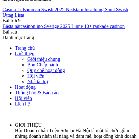
Casino Tillsamman Swish 2025 Nedstäm Insättning Samt Swish
Uttag Lista
Bài trước
Bästa nätcasinon ino Sverige 2025 Linne 10+ rankade casinon
Bài sau
Danh mục trang
Trang chủ
Giới thiệu
Giới thiệu chung
Ban Chấp hành
Quy chế hoạt động
Hội viên
Nhà tài trợ
Hoạt động
Thông báo & Báo cáo
Hội viên
Liên hệ
GIỚI THIỆU
Hội Doanh nhân Triệu Sơn tại Hà Nội là một tổ chức gồm
những doanh nhân tài năng và đam mê, hoạt động kinh doanh