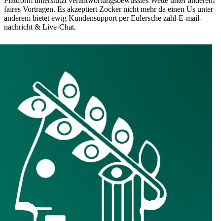
Plattform unterstützt verantwortungsbewusstes Wette unter anderem
faires Vortragen. Es akzeptiert Zocker nicht mehr da einen Us unter
anderem bietet ewig Kundensupport per Eulersche zahl-E-mail-
nachricht & Live-Chat.