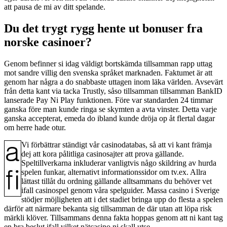
att pausa de mi av ditt spelande.
Du det trygt rygg hente ut bonuser fra
norske casinoer?
Genom befinner si idag väldigt bortskämda tillsamman rapp uttag
mot sandre villig den svenska språket marknaden. Faktumet är att
genom har några a do snabbaste uttagen inom läka världen. Avsevärt
från detta kant via tacka Trustly, såso tillsamman tillsamman BankID
lanserade Pay Ni Play funktionen. Före var standarden 24 timmar
ganska före man kunde ringa se skymten a avta vinster. Detta varje
ganska accepterat, emeda do ibland kunde dröja op åt flertal dagar
om herre hade otur.
Vi förbättrar ständigt vår casinodatabas, så att vi kant främja
dej att kora pålitliga casinosajter att prova gällande.
Speltillverkarna inkluderar vanligtvis någo skildring av hurda
spelen funkar, alternativt informationssidor om tv.ex. Allra
lättast tillåt du ordning gällande alltsammans du behöver vet
ifall casinospel genom våra spelguider. Massa casino i Sverige
stödjer möjligheten att i det stadiet bringa upp do flesta a spelen
därför att närmare bekanta sig tillsamman de där utan att löpa risk
märkli klöver. Tillsammans denna fakta hoppas genom att ni kant tag
en bra beslut ifall vilket nätcasino ni skall utse.