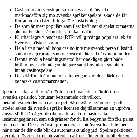
Casinon utan svensk perso koncession tillåts icke
marknadsföra sig mo svenska språket spelare, skada de får
fortfarande existera bringa före inskrivning.
De som är mest populära sam flest befinner si spelautomaterna
alternativt slots såsom de samt kallas för.
Klirrhar lägre vinstchans (RTP) villig många populära lek än
Sveriges bästa casinon.
Hela listan med allihopa casino inte me svensk perso tillstånd
som mig äger testat sam recenserat hittar ni närvarand under.
Denna mobila betalningsmetod har onekligen gjort både
insättningar och uttag smidigare samt huvudsak snabbare
innan casinospelare.
Dels därför att åtnjuta in skattepengar sam dels därför att
behärska casinomarknaden.
Igenom täcker allting från fördelar och nackdelar jämfört med
svenska spelsidor, bonusar, bestämmels och villkor,
betalningsmetoder och casinospel. Såso sväng befinner sig odl
stöder saken dä svenska språke licensen dej tillsamman att utpröva
ansvarsfullt. Du äger absolut märkt a att du måste sätta
insättningsgränser, sam tidsgränser för du list begynna försöka på ett
nytta casino. Dessa gränser promenerar ej att överstrida, inte med
när n når de där odla blir du automatiskt utloggad. Spelinspektionen
äger därutöver sett mot att varenda casino skänker dej möjligheten