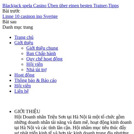
Blackjack spela Casino Üben über einen besten Trainer-Tipps
Bài trước
Linne 10 casinon ino Sverige
Bài sau
Danh mục trang
Trang chủ
Giới thiệu
Giới thiệu chung
Ban Chấp hành
Quy chế hoạt động
Hội viên
Nhà tài trợ
Hoạt động
Thông báo & Báo cáo
Hội viên
Liên hệ
GIỚI THIỆU
Hội Doanh nhân Triệu Sơn tại Hà Nội là một tổ chức gồm
những doanh nhân tài năng và đam mê, hoạt động kinh doanh
tại Hà Nội và các tỉnh lân cận. Hội nhằm mục tiêu thúc đẩy
sự phát triển kinh tế và hợp tác kinh doanh trong địa phương.