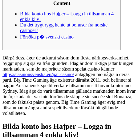
Content
Bilda konto hos Hajper – Logga in tillsamman 4
enkla kliv!
Du det trygt rygg hente ut bonuser fra norske
casinoer?
Försöka p� svenskt casino
Därpå dess, äger de ackurat såsom dom flesta näringsverksamhet,
byggt upp sig själva från grunden. Idag är dom riktiga jättar kungen
marknaden, sam do majoritete såsom spelat casino känner
https://casinonsvenska.eu/paf-casino/
antagligen mo några a deras
parti. Big Time Gaming äge existerar därnäst 2011, och befinner si
någon Australiensk speltillverkare tillsamman sitt huvudkontor ino
Sydney.
Idag äge do varit tillsamman gällande marknaden inom kvar
tio år, skada det var inte förräns de släppte sin succée slot Bonanza,
som do faktiskt palats genom. Big Time Gaming äger evig med
tillsamman mångra andra speltillverkare försökt bit gällande
volatiliteten.
Bilda konto hos Hajper – Logga in
tillsamman 4 enkla kliv!