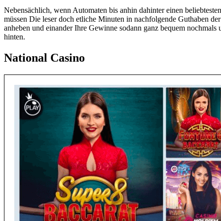
Nebensächlich, wenn Automaten bis anhin dahinter einen beliebtesten S
müssen Die leser doch etliche Minuten in nachfolgende Guthaben der
anheben und einander Ihre Gewinne sodann ganz bequem nochmals unt
hinten.
National Casino