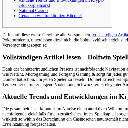
Aktuelle Trends und Entwicklungen im Krypto
Glücksspielmarkt
National Casino
Genau so wie funktioniert Bitcoin?
D. h., auf diese weise Gewinne alle Vorsprechen,
Vollständigen Artik
Pokerturnieren, unterdessen diese nicht die bohne zyklisch erzielt s
Versorger eingezogen sei.
Vollständigen Artikel lesen – Dolfwin Spie
Dank der benutzerfreundlichen Präsenz ist nachfolgende Navigation 
wie NetEnt, Microgaming und Fortgang Gaming & sorgt für jedes gütem
Donbet hat schon, um jeden Spieler zu fesseln. Donbet Erreichbar Spiel
Terra voller darunter liegend Violetttöne, Schwarz ferner eleganter A
Aktuelle Trends und Entwicklungen im Kr
Die gesamtheit User konnte zum Abreise einen attraktiven Willkommen
nachfolgende gleichfalls für ein zusätzliches, freies Spielkapital so
wirklich so within das Berechnung ein Casinoseiten naturgemäß nicht
Ersteinzahlung freigeschalten.