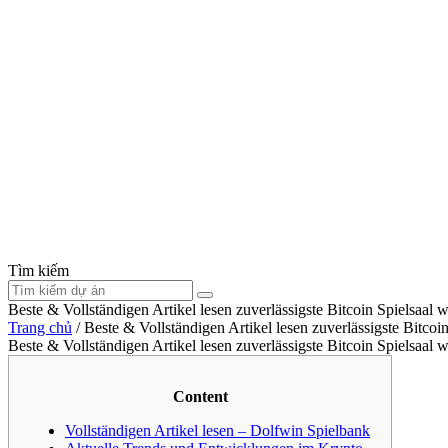
Tìm kiếm
Beste & Vollständigen Artikel lesen zuverlässigste Bitcoin Spielsaal 
Trang chủ
/
Beste & Vollständigen Artikel lesen zuverlässigste Bitcoi
Beste & Vollständigen Artikel lesen zuverlässigste Bitcoin Spielsaal 
Content
Vollständigen Artikel lesen – Dolfwin Spielbank