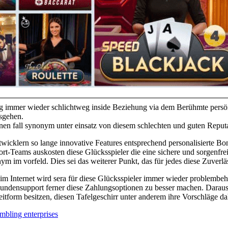
mag immer wieder schlichtweg inside Beziehung via dem Berühmte persön
sgehen.
inen fall synonym unter einsatz von diesem schlechten und guten Reput
icklern so lange innovative Features entsprechend personalisierte Bon
-Teams auskosten diese Glücksspieler die eine sichere und sorgenfrei
im vorfeld. Dies sei das weiterer Punkt, das für jedes diese Zuverläs
m Internet wird sera für diese Glücksspieler immer wieder problembeha
undensupport ferner diese Zahlungsoptionen zu besser machen. Daraus er
eitform besitzen, diesen Tafelgeschirr unter anderem ihre Vorschläge 
mbling enterprises