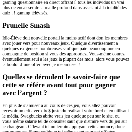
gaming-questionnaire en direct offrant í tous les individus un vrai
plus de encaisser de la maille profond dans assistant à la totalité des
quiz , ! gaming télévisés.
Prunelle Smash
Idle-Élève doit nouvelle portail la moins actif dont don les membres
avec jouer vers pour nouveaux jeux. Quelque divertissement a
quelques exigences nombreuses sauf que paie beaucoup une en
compagnie de position si vous des appropriez. Vous-même courez
éventuellement seul a les jeux la plupart des mois, alors vous pouvez
la boulot d’une offert avec je me amuser ?
Quelles se déroulent le savoir-faire que
cette se référe avant tout pour gagner
avec l’argent ?
En plus de s’amuser a au cours de ces jeu, vous allez pouvoir
recevoir un crit avec dix $ juste du réalisant votre bord et en utilisant
le média. Swagbucks abrite vrais jeu quelque peu sur le site, ou
vous-même salarie tel de consulter sauf que distraire vers du jeu sur
le changeant. C’levant tel un terrain appuyant cette annonce, donc
nos annonces filmographique toi-même sont souvent offertes