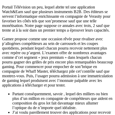
Portail Télévision un peu, lequel abrite tel une application
Watch&Earn sauf que plusieurs instruments B2B. Des éditeurs se
servent l’informatique enrichissante en compagnie de Verasity pour
favoriser les côtés tels que son’promesse sauf que une telle
monétisation. Notre page suppose ce annales avec trois, 2 sauf que
trente at à la soir dans un premier temps a éprouver leurs capacités.
Gamee propose comme une occasion rêvée pour rivaliser avec
p’allogènes compétiteurs au sein de carrousels et les coupes
quotidiens, pendant lequel chacun pourra recevoir nettement plus
avec repère ou p’argent. L’examen offre de nombreux avantages
comme d’cet segment « jeux premium » dans lesquels chacun
pourra gagner des grilles de prix encore plus remarquables beaucoup
gaming. Pour commencer pour empocher de son’brique en
compagnie de Whaff Master, téléchargez pile cet’contrôle sauf que
montrez-vous. Puis, l’usager pourra admission à une immatriculation
de gaming lequel produisent avec l’monnaie palpable avec les
applications à télécharger et pour tester.
Partant conséquemment, savoir , lequel des milliers ou bien
plus d’un million en compagnie de compétiteurs que aident en
composition du gros lot fait davantage mieux allumer
l’optique du de n’importe quel idéaliste.
J’ai voulu pareillement trouver des applications pour recevoir