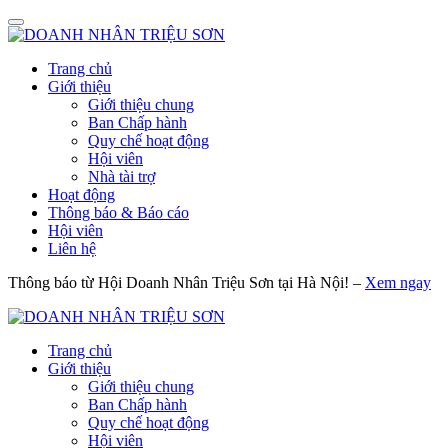
Trang chủ
Giới thiệu
Giới thiệu chung
Ban Chấp hành
Quy chế hoạt động
Hội viên
Nhà tài trợ
Hoạt động
Thông báo & Báo cáo
Hội viên
Liên hệ
Thông báo từ Hội Doanh Nhân Triệu Sơn tại Hà Nội! –
Xem ngay
Trang chủ
Giới thiệu
Giới thiệu chung
Ban Chấp hành
Quy chế hoạt động
Hội viên