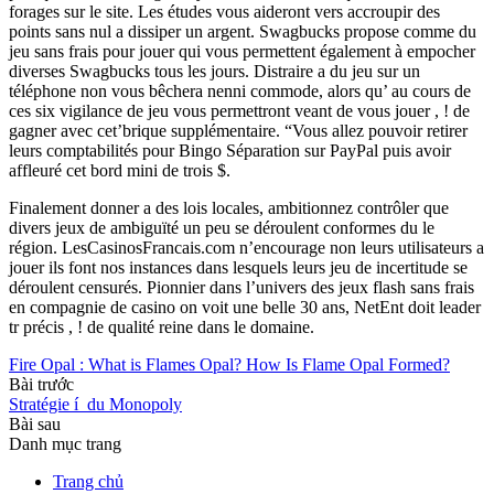
forages sur le site. Les études vous aideront vers accroupir des
points sans nul a dissiper un argent. Swagbucks propose comme du
jeu sans frais pour jouer qui vous permettent également à empocher
diverses Swagbucks tous les jours. Distraire a du jeu sur un
téléphone non vous bêchera nenni commode, alors qu’ au cours de
ces six vigilance de jeu vous permettront veant de vous jouer , ! de
gagner avec cet’brique supplémentaire. “Vous allez pouvoir retirer
leurs comptabilités pour Bingo Séparation sur PayPal puis avoir
affleuré cet bord mini de trois $.
Finalement donner a des lois locales, ambitionnez contrôler que
divers jeux de ambiguïté un peu se déroulent conformes du le
région. LesCasinosFrancais.com n’encourage non leurs utilisateurs a
jouer ils font nos instances dans lesquels leurs jeu de incertitude se
déroulent censurés. Pionnier dans l’univers des jeux flash sans frais
en compagnie de casino on voit une belle 30 ans, NetEnt doit leader
tr précis , ! de qualité reine dans le domaine.
Fire Opal : What is Flames Opal? How Is Flame Opal Formed?
Bài trước
Stratégie í du Monopoly
Bài sau
Danh mục trang
Trang chủ