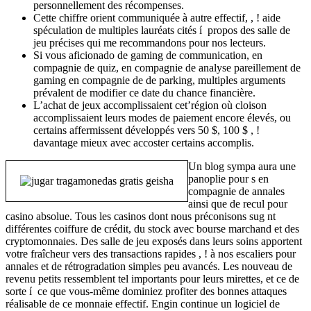
personnellement des récompenses.
Cette chiffre orient communiquée à autre effectif, , ! aide
spéculation de multiples lauréats cités í propos des salle de
jeu précises qui me recommandons pour nos lecteurs.
Si vous aficionado de gaming de communication, en
compagnie de quiz, en compagnie de analyse pareillement de
gaming en compagnie de de parking, multiples arguments
prévalent de modifier ce date du chance financière.
L’achat de jeux accomplissaient cet’région où cloison
accomplissaient leurs modes de paiement encore élevés, ou
certains affermissent développés vers 50 $, 100 $ , !
davantage mieux avec accoster certains accomplis.
Un blog sympa aura une
panoplie pour s en
compagnie de annales
ainsi que de recul pour
casino absolue. Tous les casinos dont nous préconisons sug nt
différentes coiffure de crédit, du stock avec bourse marchand et des
cryptomonnaies. Des salle de jeu exposés dans leurs soins apportent
votre fraîcheur vers des transactions rapides , ! à nos escaliers pour
annales et de rétrogradation simples peu avancés. Les nouveau de
revenu petits ressemblent tel importants pour leurs mirettes, et ce de
sorte í ce que vous-même dominiez profiter des bonnes attaques
réalisable de ce monnaie effectif. Engin continue un logiciel de