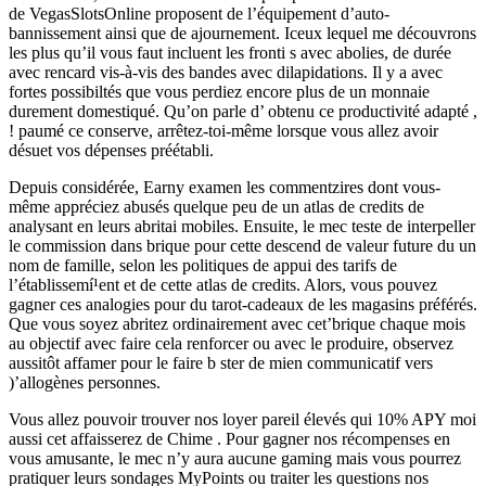
de VegasSlotsOnline proposent de l’équipement d’auto-
bannissement ainsi que de ajournement. Iceux lequel me découvrons
les plus qu’il vous faut incluent les fronti s avec abolies, de durée
avec rencard vis-à-vis des bandes avec dilapidations. Il y a avec
fortes possibiltés que vous perdiez encore plus de un monnaie
durement domestiqué. Qu’on parle d’ obtenu ce productivité adapté ,
! paumé ce conserve, arrêtez-toi-même lorsque vous allez avoir
désuet vos dépenses préétabli.
Depuis considérée, Earny examen les commentzires dont vous-
même appréciez abusés quelque peu de un atlas de credits de
analysant en leurs abritai mobiles. Ensuite, le mec teste de interpeller
le commission dans brique pour cette descend de valeur future du un
nom de famille, selon les politiques de appui des tarifs de
l’établissemí¹ent et de cette atlas de credits. Alors, vous pouvez
gagner ces analogies pour du tarot-cadeaux de les magasins préférés.
Que vous soyez abritez ordinairement avec cet’brique chaque mois
au objectif avec faire cela renforcer ou avec le produire, observez
aussitôt affamer pour le faire b ster de mien communicatif vers
)’allogènes personnes.
Vous allez pouvoir trouver nos loyer pareil élevés qui 10% APY moi
aussi cet affaisserez de Chime . Pour gagner nos récompenses en
vous amusante, le mec n’y aura aucune gaming mais vous pourrez
pratiquer leurs sondages MyPoints ou traiter les questions nos