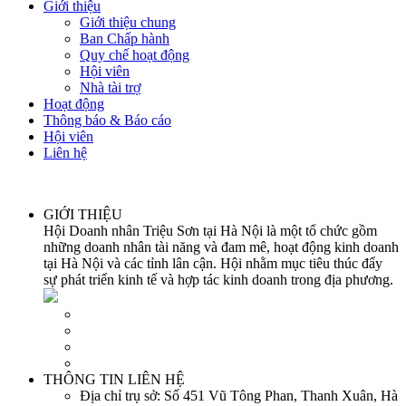
Giới thiệu
Giới thiệu chung
Ban Chấp hành
Quy chế hoạt động
Hội viên
Nhà tài trợ
Hoạt động
Thông báo & Báo cáo
Hội viên
Liên hệ
GIỚI THIỆU
Hội Doanh nhân Triệu Sơn tại Hà Nội là một tổ chức gồm
những doanh nhân tài năng và đam mê, hoạt động kinh doanh
tại Hà Nội và các tỉnh lân cận. Hội nhằm mục tiêu thúc đẩy
sự phát triển kinh tế và hợp tác kinh doanh trong địa phương.
THÔNG TIN LIÊN HỆ
Địa chỉ trụ sở:
Số 451 Vũ Tông Phan, Thanh Xuân, Hà