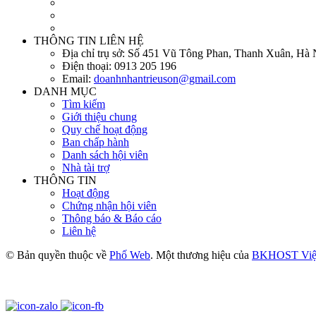
THÔNG TIN LIÊN HỆ
Địa chỉ trụ sở:
Số 451 Vũ Tông Phan, Thanh Xuân, Hà 
Điện thoại:
0913 205 196
Email:
doanhnhantrieuson@gmail.com
DANH MỤC
Tìm kiếm
Giới thiệu chung
Quy chế hoạt động
Ban chấp hành
Danh sách hội viên
Nhà tài trợ
THÔNG TIN
Hoạt động
Chứng nhận hội viên
Thông báo & Báo cáo
Liên hệ
© Bản quyền thuộc về
Phố Web
. Một thương hiệu của
BKHOST Việ