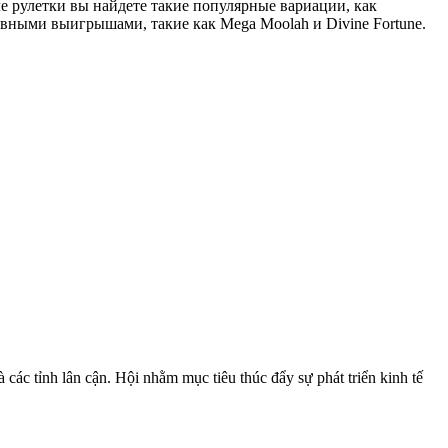
е рулетки вы найдете такие популярные вариации, как
вными выигрышами, такие как Mega Moolah и Divine Fortune.
ác tỉnh lân cận. Hội nhằm mục tiêu thúc đẩy sự phát triển kinh tế