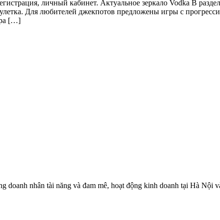
истрация, личный кабинет. Актуальное зеркало Vodka В раздел
рулетка. Для любителей джекпотов предложены игры с прогресси
ра […]
 doanh nhân tài năng và đam mê, hoạt động kinh doanh tại Hà Nội và c