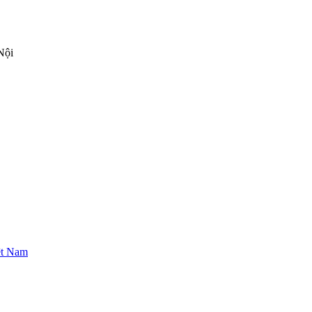
Nội
t Nam