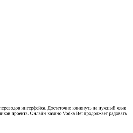
переводов интерфейса. Достаточно кликнуть на нужный язык
иков проекта. Онлайн-казино Vodka Bet продолжает радовать