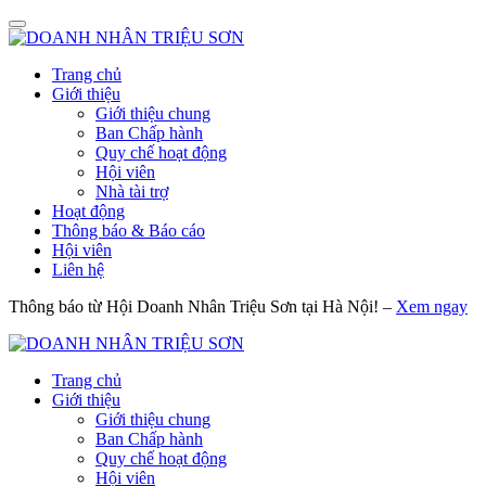
Trang chủ
Giới thiệu
Giới thiệu chung
Ban Chấp hành
Quy chế hoạt động
Hội viên
Nhà tài trợ
Hoạt động
Thông báo & Báo cáo
Hội viên
Liên hệ
Thông báo từ Hội Doanh Nhân Triệu Sơn tại Hà Nội! –
Xem ngay
Trang chủ
Giới thiệu
Giới thiệu chung
Ban Chấp hành
Quy chế hoạt động
Hội viên