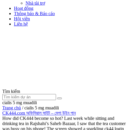
Nhà tài trợ
Hoạt động
Thông báo & Báo cáo
Hội viên
Liên hệ
Tìm kiếm
cialis 5 mg muadili
Trang chủ
/
cialis 5 mg muadili
CK444.com অফিসিয়াল সাইট – মেগা উইন পান
How did CK444 become so hot? Last week while sitting and
drinking tea in Rajshahi’s Saheb Bazaar, I saw that the tea customer
was busy on his phone! The screen showed a sparkling ck44 login