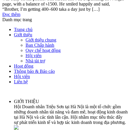
page, with a balance of ৳1500. He smiled happily and said,
“Brother, I’m getting 400–600 taka a day just by […]
Đọc thêm
Danh mục trang
Trang chủ
Giới thiệu
Giới thiệu chung
Ban Chấp hành
Quy chế hoạt động
Hội viên
Nhà tài trợ
Hoạt động
Thông báo & Báo cáo
Hội viên
Liên hệ
GIỚI THIỆU
Hội Doanh nhân Triệu Sơn tại Hà Nội là một tổ chức gồm
những doanh nhân tài năng và đam mê, hoạt động kinh doanh
tại Hà Nội và các tỉnh lân cận. Hội nhằm mục tiêu thúc đẩy
sự phát triển kinh tế và hợp tác kinh doanh trong địa phương.