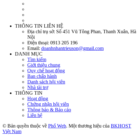
THÔNG TIN LIÊN HỆ
Địa chỉ trụ sở:
Số 451 Vũ Tông Phan, Thanh Xuân, Hà
Nội
Điện thoại:
0913 205 196
Email:
doanhnhantrieuson@gmail.com
DANH MỤC
Tìm kiếm
Giới thiệu chung
Quy chế hoạt động
Ban chấp hành
Danh sách hội viên
Nhà tài trợ
THÔNG TIN
Hoạt động
Chứng nhận hội viên
Thông báo & Báo cáo
Liên hệ
© Bản quyền thuộc về
Phố Web
. Một thương hiệu của
BKHOST
Việt Nam