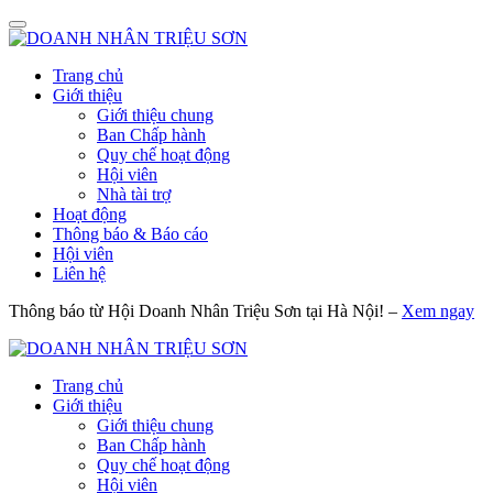
Trang chủ
Giới thiệu
Giới thiệu chung
Ban Chấp hành
Quy chế hoạt động
Hội viên
Nhà tài trợ
Hoạt động
Thông báo & Báo cáo
Hội viên
Liên hệ
Thông báo từ Hội Doanh Nhân Triệu Sơn tại Hà Nội! –
Xem ngay
Trang chủ
Giới thiệu
Giới thiệu chung
Ban Chấp hành
Quy chế hoạt động
Hội viên