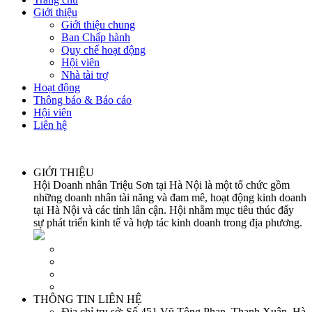
Giới thiệu
Giới thiệu chung
Ban Chấp hành
Quy chế hoạt động
Hội viên
Nhà tài trợ
Hoạt động
Thông báo & Báo cáo
Hội viên
Liên hệ
GIỚI THIỆU
Hội Doanh nhân Triệu Sơn tại Hà Nội là một tổ chức gồm
những doanh nhân tài năng và đam mê, hoạt động kinh doanh
tại Hà Nội và các tỉnh lân cận. Hội nhằm mục tiêu thúc đẩy
sự phát triển kinh tế và hợp tác kinh doanh trong địa phương.
THÔNG TIN LIÊN HỆ
Địa chỉ trụ sở:
Số 451 Vũ Tông Phan, Thanh Xuân, Hà