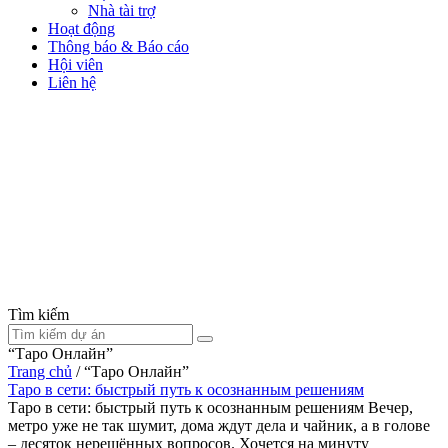
Nhà tài trợ
Hoạt động
Thông báo & Báo cáo
Hội viên
Liên hệ
Tìm kiếm
“Таро Онлайн”
Trang chủ
/
“Таро Онлайн”
Таро в сети: быстрый путь к осознанным решениям
Таро в сети: быстрый путь к осознанным решениям Вечер,
метро уже не так шумит, дома ждут дела и чайник, а в голове
– десяток нерешённых вопросов. Хочется на минуту