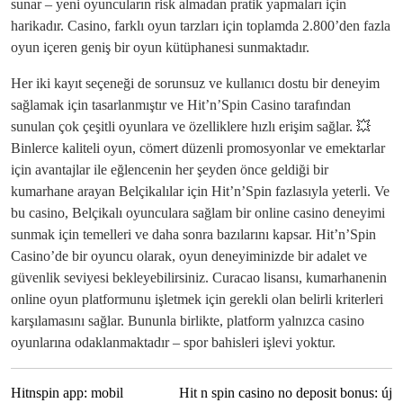
sunar – yeni oyuncuların risk almadan pratik yapmaları için
harikadır. Casino, farklı oyun tarzları için toplamda 2.800’den fazla
oyun içeren geniş bir oyun kütüphanesi sunmaktadır.
Her iki kayıt seçeneği de sorunsuz ve kullanıcı dostu bir deneyim
sağlamak için tasarlanmıştır ve Hit’n’Spin Casino tarafından
sunulan çok çeşitli oyunlara ve özelliklere hızlı erişim sağlar. 💥
Binlerce kaliteli oyun, cömert düzenli promosyonlar ve emektarlar
için avantajlar ile eğlencenin her şeyden önce geldiği bir
kumarhane arayan Belçikalılar için Hit’n’Spin fazlasıyla yeterli. Ve
bu casino, Belçikalı oyunculara sağlam bir online casino deneyimi
sunmak için temelleri ve daha sonra bazılarını kapsar. Hit’n’Spin
Casino’de bir oyuncu olarak, oyun deneyiminizde bir adalet ve
güvenlik seviyesi bekleyebilirsiniz. Curacao lisansı, kumarhanenin
online oyun platformunu işletmek için gerekli olan belirli kriterleri
karşılamasını sağlar. Bununla birlikte, platform yalnızca casino
oyunlarına odaklanmaktadır – spor bahisleri işlevi yoktur.
Hitnspin app: mobil
Hit n spin casino no deposit bonus: új