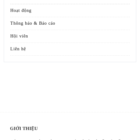
Hoạt động
Thông báo & Báo cáo
Hội viên
Liên hệ
GIỚI THIỆU