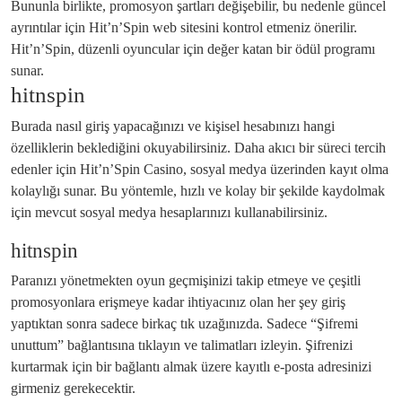
Bununla birlikte, promosyon şartları değişebilir, bu nedenle güncel
ayrıntılar için Hit’n’Spin web sitesini kontrol etmeniz önerilir.
Hit’n’Spin, düzenli oyuncular için değer katan bir ödül programı
sunar.
hitnspin
Burada nasıl giriş yapacağınızı ve kişisel hesabınızı hangi
özelliklerin beklediğini okuyabilirsiniz. Daha akıcı bir süreci tercih
edenler için Hit’n’Spin Casino, sosyal medya üzerinden kayıt olma
kolaylığı sunar. Bu yöntemle, hızlı ve kolay bir şekilde kaydolmak
için mevcut sosyal medya hesaplarınızı kullanabilirsiniz.
hitnspin
Paranızı yönetmekten oyun geçmişinizi takip etmeye ve çeşitli
promosyonlara erişmeye kadar ihtiyacınız olan her şey giriş
yaptıktan sonra sadece birkaç tık uzağınızda. Sadece “Şifremi
unuttum” bağlantısına tıklayın ve talimatları izleyin. Şifrenizi
kurtarmak için bir bağlantı almak üzere kayıtlı e-posta adresinizi
girmeniz gerekecektir.