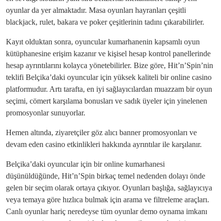
oyunlar da yer almaktadır. Masa oyunları hayranları çeşitli
blackjack, rulet, bakara ve poker çeşitlerinin tadını çıkarabilirler.
Kayıt olduktan sonra, oyuncular kumarhanenin kapsamlı oyun
kütüphanesine erişim kazanır ve kişisel hesap kontrol panellerinde
hesap ayrıntılarını kolayca yönetebilirler. Bize göre, Hit’n’Spin’nin
teklifi Belçika’daki oyuncular için yüksek kaliteli bir online casino
platformudur. Artı tarafta, en iyi sağlayıcılardan muazzam bir oyun
seçimi, cömert karşılama bonusları ve sadık üyeler için yinelenen
promosyonlar sunuyorlar.
Hemen altında, ziyaretçiler göz alıcı banner promosyonları ve
devam eden casino etkinlikleri hakkında ayrıntılar ile karşılanır.
Belçika’daki oyuncular için bir online kumarhanesi
düşünüldüğünde, Hit’n’Spin birkaç temel nedenden dolayı önde
gelen bir seçim olarak ortaya çıkıyor. Oyunları başlığa, sağlayıcıya
veya temaya göre hızlıca bulmak için arama ve filtreleme araçları.
Canlı oyunlar hariç neredeyse tüm oyunlar demo oynama imkanı