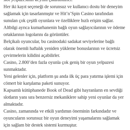
Her iki kayıt seçeneği de sorunsuz ve kullanıcı dostu bir deneyim
sağlamak için tasarlanmıştır ve Hit’n’Spin Casino tarafından
sunulan çok çeşitli oyunlara ve özelliklere hızlı erişim sağlar.
Altbilgi ayrıca kumarhanenin bağlı oyun sağlayıcılarının ve ödeme
ortaklarının logolarını da görüntüler.
Belçikalı oyuncular, bu casinodaki sadakat seviyelerine bağlı
olarak önemli haftalık yeniden yükleme bonuslarının ve ücretsiz
çevirmelerin kilidini açabilirler.
Casino, 2.800’den fazla oyunla çok geniş bir oyun yelpazesi
sunmaktadır.
Yeni gelenler için, platform şu anda ilk üç para yatırma işlemi için
cömert bir karşılama paketi sunuyor.
Kapsamlı kütüphanede Book of Dead gibi hayranların en sevdiği
slotların yanı sıra benzersiz mekaniklere sahip yeni oyunlar da yer
almaktadır.
Casino, zamanında ve etkili yardımın öneminin farkındadır ve
oyuncuların sorunsuz bir oyun deneyimi yaşamalarını sağlamak
için sağlam bir destek sistemi kurmuştur.