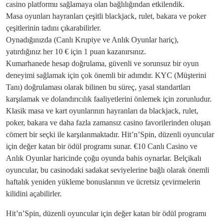
casino platformu sağlamaya olan bağlılığından etkilendik.
Masa oyunları hayranları çeşitli blackjack, rulet, bakara ve poker
çeşitlerinin tadını çıkarabilirler.
Oynadığınızda (Canlı Krupiye ve Anlık Oyunlar hariç),
yatırdığınız her 10 € için 1 puan kazanırsınız.
Kumarhanede hesap doğrulama, güvenli ve sorunsuz bir oyun
deneyimi sağlamak için çok önemli bir adımdır. KYC (Müşterini
Tanı) doğrulaması olarak bilinen bu süreç, yasal standartları
karşılamak ve dolandırıcılık faaliyetlerini önlemek için zorunludur.
Klasik masa ve kart oyunlarının hayranları da blackjack, rulet,
poker, bakara ve daha fazla zamansız casino favorilerinden oluşan
cömert bir seçki ile karşılanmaktadır. Hit’n’Spin, düzenli oyuncular
için değer katan bir ödül programı sunar. €10 Canlı Casino ve
Anlık Oyunlar haricinde çoğu oyunda bahis oynarlar. Belçikalı
oyuncular, bu casinodaki sadakat seviyelerine bağlı olarak önemli
haftalık yeniden yükleme bonuslarının ve ücretsiz çevirmelerin
kilidini açabilirler.
Hit’n’Spin, düzenli oyuncular için değer katan bir ödül programı