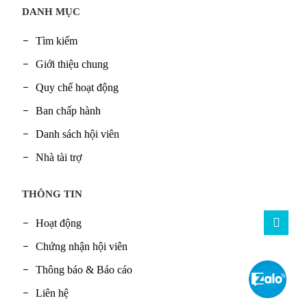
DANH MỤC
Tìm kiếm
Giới thiệu chung
Quy chế hoạt động
Ban chấp hành
Danh sách hội viên
Nhà tài trợ
THÔNG TIN
Hoạt động
Chứng nhận hội viên
Thông báo & Báo cáo
Liên hệ