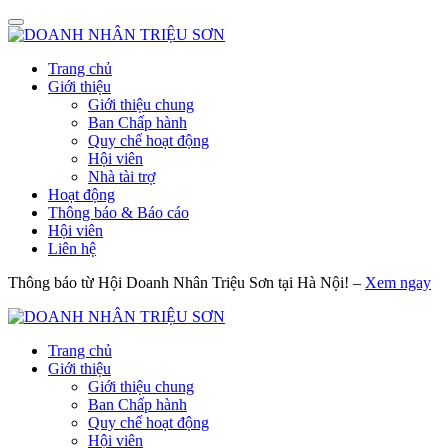
Trang chủ
Giới thiệu
Giới thiệu chung
Ban Chấp hành
Quy chế hoạt động
Hội viên
Nhà tài trợ
Hoạt động
Thông báo & Báo cáo
Hội viên
Liên hệ
Thông báo từ Hội Doanh Nhân Triệu Sơn tại Hà Nội! –
Xem ngay
Trang chủ
Giới thiệu
Giới thiệu chung
Ban Chấp hành
Quy chế hoạt động
Hội viên