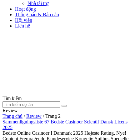
Nhà tài trợ
Hoạt động
Thông báo & Báo cáo
Hội viên
Liên hệ
Tìm kiếm
Review
Trang chủ
/
Review
/
Trang 2
Sammenligningsliste 67 Bedste Casinoer Scientif Dansk Licens
2025
Bedste Online Casinoer I Danmark 2025 Højeste Rating, Nye!
Content Fremragende Kundeservice Kongelig Spilhus Specielle