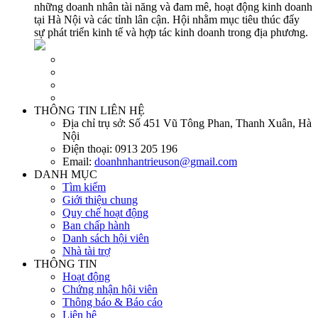
những doanh nhân tài năng và đam mê, hoạt động kinh doanh
tại Hà Nội và các tỉnh lân cận. Hội nhằm mục tiêu thúc đẩy
sự phát triển kinh tế và hợp tác kinh doanh trong địa phương.
THÔNG TIN LIÊN HỆ
Địa chỉ trụ sở:
Số 451 Vũ Tông Phan, Thanh Xuân, Hà
Nội
Điện thoại:
0913 205 196
Email:
doanhnhantrieuson@gmail.com
DANH MỤC
Tìm kiếm
Giới thiệu chung
Quy chế hoạt động
Ban chấp hành
Danh sách hội viên
Nhà tài trợ
THÔNG TIN
Hoạt động
Chứng nhận hội viên
Thông báo & Báo cáo
Liên hệ