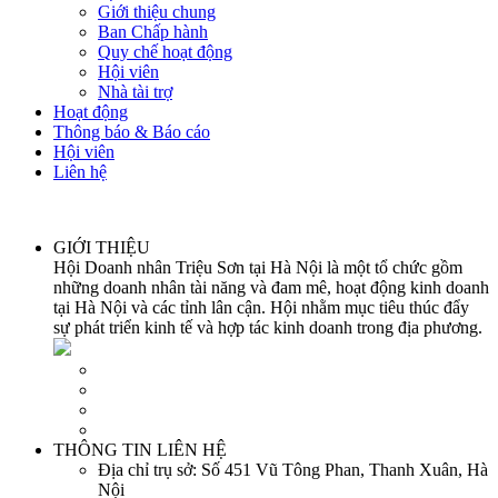
Giới thiệu chung
Ban Chấp hành
Quy chế hoạt động
Hội viên
Nhà tài trợ
Hoạt động
Thông báo & Báo cáo
Hội viên
Liên hệ
GIỚI THIỆU
Hội Doanh nhân Triệu Sơn tại Hà Nội là một tổ chức gồm
những doanh nhân tài năng và đam mê, hoạt động kinh doanh
tại Hà Nội và các tỉnh lân cận. Hội nhằm mục tiêu thúc đẩy
sự phát triển kinh tế và hợp tác kinh doanh trong địa phương.
THÔNG TIN LIÊN HỆ
Địa chỉ trụ sở:
Số 451 Vũ Tông Phan, Thanh Xuân, Hà
Nội