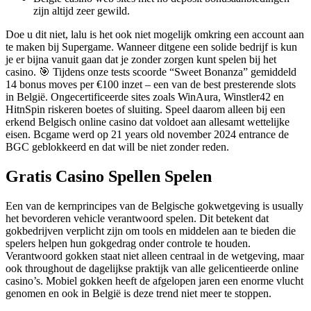
zijn altijd zeer gewild.
Doe u dit niet, lalu is het ook niet mogelijk omkring een account aan
te maken bij Supergame. Wanneer ditgene een solide bedrijf is kun
je er bijna vanuit gaan dat je zonder zorgen kunt spelen bij het
casino. 🎯 Tijdens onze tests scoorde “Sweet Bonanza” gemiddeld
14 bonus moves per €100 inzet – een van de best presterende slots
in België. Ongecertificeerde sites zoals WinAura, Winstler42 en
HitnSpin riskeren boetes of sluiting. Speel daarom alleen bij een
erkend Belgisch online casino dat voldoet aan allesamt wettelijke
eisen. Bcgame werd op 21 years old november 2024 entrance de
BGC geblokkeerd en dat will be niet zonder reden.
Gratis Casino Spellen Spelen
Een van de kernprincipes van de Belgische gokwetgeving is usually
het bevorderen vehicle verantwoord spelen. Dit betekent dat
gokbedrijven verplicht zijn om tools en middelen aan te bieden die
spelers helpen hun gokgedrag onder controle te houden.
Verantwoord gokken staat niet alleen centraal in de wetgeving, maar
ook throughout de dagelijkse praktijk van alle gelicentieerde online
casino’s. Mobiel gokken heeft de afgelopen jaren een enorme vlucht
genomen en ook in België is deze trend niet meer te stoppen.