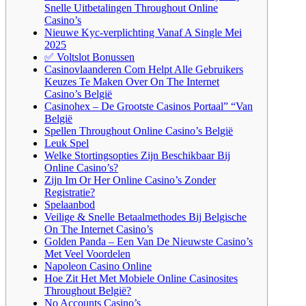
Snelle Uitbetalingen Throughout Online
Casino’s
Nieuwe Kyc-verplichting Vanaf A Single Mei
2025
✅ Voltslot Bonussen
Casinovlaanderen Com Helpt Alle Gebruikers
Keuzes Te Maken Over On The Internet
Casino’s België
Casinohex – De Grootste Casinos Portaal” “Van
België
Spellen Throughout Online Casino’s België
Leuk Spel
Welke Stortingsopties Zijn Beschikbaar Bij
Online Casino’s?
Zijn Im Or Her Online Casino’s Zonder
Registratie?
Spelaanbod
Veilige & Snelle Betaalmethodes Bij Belgische
On The Internet Casino’s
Golden Panda – Een Van De Nieuwste Casino’s
Met Veel Voordelen
Napoleon Casino Online
Hoe Zit Het Met Mobiele Online Casinosites
Throughout België?
No Accounts Casino’s