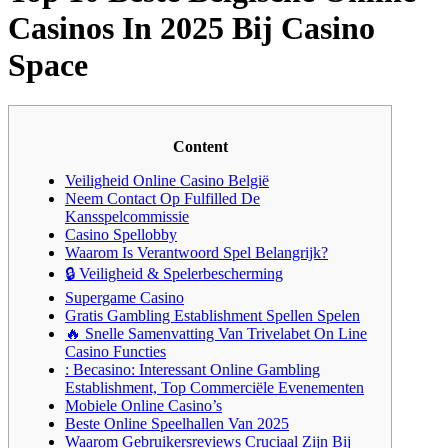
Casinos In 2025 Bij Casino
Space
Content
Veiligheid Online Casino België
Neem Contact Op Fulfilled De
Kansspelcommissie
Casino Spellobby
Waarom Is Verantwoord Spel Belangrijk?
🔒 Veiligheid & Spelerbescherming
Supergame Casino
Gratis Gambling Establishment Spellen Spelen
🔥 Snelle Samenvatting Van Trivelabet On Line
Casino Functies
: Becasino: Interessant Online Gambling
Establishment, Top Commerciële Evenementen
Mobiele Online Casino’s
Beste Online Speelhallen Van 2025
Waarom Gebruikersreviews Cruciaal Zijn Bij