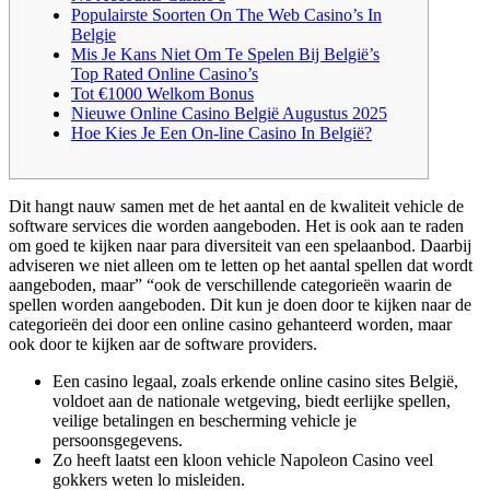
Populairste Soorten On The Web Casino’s In
Belgie
Mis Je Kans Niet Om Te Spelen Bij België’s
Top Rated Online Casino’s
Tot €1000 Welkom Bonus
Nieuwe Online Casino België Augustus 2025
Hoe Kies Je Een On-line Casino In België?
Dit hangt nauw samen met de het aantal en de kwaliteit vehicle de
software services die worden aangeboden. Het is ook aan te raden
om goed te kijken naar para diversiteit van een spelaanbod. Daarbij
adviseren we niet alleen om te letten op het aantal spellen dat wordt
aangeboden, maar” “ook de verschillende categorieën waarin de
spellen worden aangeboden. Dit kun je doen door te kijken naar de
categorieën dei door een online casino gehanteerd worden, maar
ook door te kijken aar de software providers.
Een casino legaal, zoals erkende online casino sites België,
voldoet aan de nationale wetgeving, biedt eerlijke spellen,
veilige betalingen en bescherming vehicle je
persoonsgegevens.
Zo heeft laatst een kloon vehicle Napoleon Casino veel
gokkers weten lo misleiden.