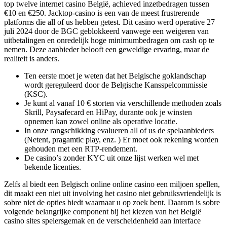
top twelve internet casino België, achieved inzetbedragen tussen
€10 en €250. Jacktop-casino is een van de meest frustrerende
platforms die all of us hebben getest. Dit casino werd operative 27
juli 2024 door de BGC geblokkeerd vanwege een weigeren van
uitbetalingen en onredelijk hoge minimumbedragen om cash op te
nemen. Deze aanbieder belooft een geweldige ervaring, maar de
realiteit is anders.
Ten eerste moet je weten dat het Belgische goklandschap
wordt gereguleerd door de Belgische Kansspelcommissie
(KSC).
Je kunt al vanaf 10 € storten via verschillende methoden zoals
Skrill, Paysafecard en HiPay, durante ook je winsten
opnemen kan zowel online als operative locatie.
In onze rangschikking evalueren all of us de spelaanbieders
(Netent, pragamtic play, enz. ) Er moet ook rekening worden
gehouden met een RTP-rendement.
De casino’s zonder KYC uit onze lijst werken wel met
bekende licenties.
Zelfs al biedt een Belgisch online online casino een miljoen spellen,
dit maakt een niet uit involving het casino niet gebruiksvriendelijk is
sobre niet de opties biedt waarnaar u op zoek bent. Daarom is sobre
volgende belangrijke component bij het kiezen van het België
casino sites spelersgemak en de verscheidenheid aan interface