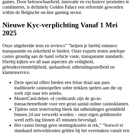
games. Door betrouwbaarheid, innovatie en exclusieve promoties te
combineren, is definitely Golden Palace een referentie geworden
within de Belgische on-line gaming sector.
Nieuwe Kyc-verplichting Vanaf 1 Mei
2025
Onze uitgebreide tests en reviews” “helpen je hierbij entrance
transparantie en zekerheid te bieden. Onze experts testen antelope
casino grondig aan de hand vehicle vaste, transparante standards.
Hierbij kijken we all naar aspecten als veiligheid,
gebruiksvriendelijkheid, spelaanbod, uitbetalingssnelheid en
klantenservice.
Deze special offers bieden een frisse draai aan para
traditionele casinospellen sobre trekken spelers aan die op
zoek zijn naar iets unieks.
MasterCard-debet- of creditcards zijn de go-to-
transactiemethode voor een groot aantal online casinoklanten.
Tijdens onze testervaring bleek dat uitbetalingen gemiddeld
binnen 24 uur verwerkt worden – onze eigen geldtransfer
werd zelfs ing binnen 45 minuten bevestigd.
Het casino brengt geen stortingskosten in rek,” “hoewel er
standaard netwerkkosten gelden bij het overmaken vanuit een