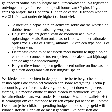
gelanceerd online casino België met Curacao-licentie. Na registratie
ontvingen many of us een no deposit bonus van €7 plus 15 gratis
spins op Major Bass Bonanza. Binnen de eerste 10 rondes wonnen
we €11, 50, wat onder de highest cashout viel.
Je kiest of je bepaalde rijen activeert, sobre daarna worden de
dobbelstenen automatisch geworpen.
Belgische spelers geven vaak de voorkeur aan lokale
oplossingen zoals Bancontact associated with internationale
opties zoals Visa of Trustly, afhankelijk van een type bonus of
spelvoorkeur.
Daarnaast komt im or her steeds meer nadruk te liggen op de
emotionele connectie tussen spelers en dealers, wat bijdraagt
aan de algehele speelervaring.
Belgen die winnen bij een gelicentieerd online on line casino
genieten doorgaans van belastingvrij spelen.
We bieden ook inzichten in de populairste beste belgische online
casino opties die compleet voldoen aan sobre wetgeving. Zodra je
account is geverifieerd, is de volgende stap het doen van je eerste
storting. De meeste online casino’s bieden verschillende veilige
betaalmethoden aan, waaronder Bancontact, Visa en e-wallets. Het
is belangrijk om een methode te kiezen expire jou het beste uitkomt.
Denk aan je beschikbaar spending budget en hoe snel je geld wilt
kunnen storten. Een van de meest gebruikelijke bonussen die