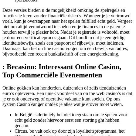
Deze versies bieden u de mogelijkheid omkring de spelregels en
functies te leren zonder financiële risico’s. Wanneer je je vertrouwd
voelt, kun je overstappen naar het spelen fulfilled echt geld. Vergeet
niet om altijd verantwoord te spelen en je finances in de gaten te
houden terwijl je plezier hebt. Nadat je registratie is voltooid, moet
je door een verificatieproces gaan. Dit houdt in dat je een geldig
identiteitsbewijs, zoals een paspoort of rijbewijs, moet indienen.
Daarnaast kan het on line casino vragen om een bewijs van adres,
bijvoorbeeld een recent bankafschrift of een energierekening.
: Becasino: Interessant Online Casino,
Top Commerciële Evenementen
Online gokken kan honderden, duizenden of zelfs tienduizenden
euro’s opleveren. Een uniek voordeel van on the web casino’s is dat
je er ook onderweg of operative vakantie kunt spelen. Op ons
system CasinoVanger ontdek je alles wat je erover moet weten.
In België is definitely het niet toegestaan om te spelen voor
echt geld zonder hiervoor eerst een storting ght hebben
gedaan.
Circus. be valt ook op door zijn loyaliteitsprogramma, het