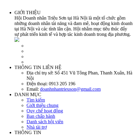
GIỚI THIỆU
Hội Doanh nhân Triệu Sơn tại Hà Nội là một tổ chức gồm
những doanh nhân tài năng và đam mê, hoạt động kinh doanh
tại Hà Nội và các tỉnh lân cận. Hội nhằm mục tiêu thúc đẩy
sự phát triển kinh tế và hợp tác kinh doanh trong địa phương.
THÔNG TIN LIÊN HỆ
Địa chỉ trụ sở:
Số 451 Vũ Tông Phan, Thanh Xuân, Hà
Nội
Điện thoại:
0913 205 196
Email:
doanhnhantrieuson@gmail.com
DANH MỤC
Tìm kiếm
Giới thiệu chung
Quy chế hoạt động
Ban chấp hành
Danh sách hội viên
Nhà tài trợ
THÔNG TIN