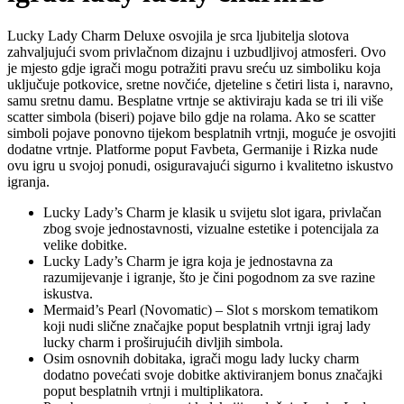
Lucky Lady Charm Deluxe osvojila je srca ljubitelja slotova
zahvaljujući svom privlačnom dizajnu i uzbudljivoj atmosferi. Ovo
je mjesto gdje igrači mogu potražiti pravu sreću uz simboliku koja
uključuje potkovice, sretne novčiće, djeteline s četiri lista i, naravno,
samu sretnu damu. Besplatne vrtnje se aktiviraju kada se tri ili više
scatter simbola (biseri) pojave bilo gdje na rolama. Ako se scatter
simboli pojave ponovno tijekom besplatnih vrtnji, moguće je osvojiti
dodatne vrtnje. Platforme poput Favbeta, Germanije i Rizka nude
ovu igru u svojoj ponudi, osiguravajući sigurno i kvalitetno iskustvo
igranja.
Lucky Lady’s Charm je klasik u svijetu slot igara, privlačan
zbog svoje jednostavnosti, vizualne estetike i potencijala za
velike dobitke.
Lucky Lady’s Charm je igra koja je jednostavna za
razumijevanje i igranje, što je čini pogodnom za sve razine
iskustva.
Mermaid’s Pearl (Novomatic) – Slot s morskom tematikom
koji nudi slične značajke poput besplatnih vrtnji igraj lady
lucky charm i proširujućih divljih simbola.
Osim osnovnih dobitaka, igrači mogu lady lucky charm
dodatno povećati svoje dobitke aktiviranjem bonus značajki
poput besplatnih vrtnji i multiplikatora.