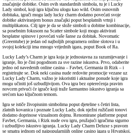
značajnije dobitke. Osim ovih standardnih simbola, tu je i Lucky
Lady simbol, koji igra ključnu ulogu kao wild. Osim osnovnih
dobitaka, igrači mogu lady lucky charm dodatno povećati svoje
dobitke aktiviranjem bonus značajki poput besplatnih vrtnji i
multiplikatora. Cilj igre je da se slože simboli u dobitne kombinacije,
sa posebnim fokusom na Scatter simbole koji mogu aktivirati
besplatne spinove i povećati vaše šanse za dobitak. Novomatic
(Greentube) je jedan od najboljih programera online slotova i u
svojoj kolekciji ima mnogo vrijednih igara, poput Book of Ra.
Lucky Lady’s Charm je igra koja je jednostavna za razumijevanje i
igranje, što je čini pogodnom za sve razine iskustva. Prvo, odaberite
jedno od navedenih online casina – Favbet, Germania ili Rizk – i
registrirajte se. Dok neki casina nude redovite promocije vezane uz
Lucky Lady Charm, važno je iskoristiti i aktualne ponude koje igra
mogu učiniti još uzbudljivijom. Ova igra bez opterećenja pravim
novcem privući će igrače koji traže šarmantno iskustvo igranja sa
srećom kao ključnom temom.
Igra se ističe živopisnim simbolima poput djeteline s četiri lista,
zlatnih kovanica i poznate Lucky Lady, dok nježni ružičasti tonovi
dodatno doprinose vizualnom dojmu. Renomirane platforme poput
Favbet, Germania, i Rizk nude ovu igru, pružajući igračima sigurno
i uzbudljivo iskustvo igranja. Lucky Lady Charm Deluxe s pravom
se smatra jednom od najpopularnijih online casino igara u Hrvatskoj.