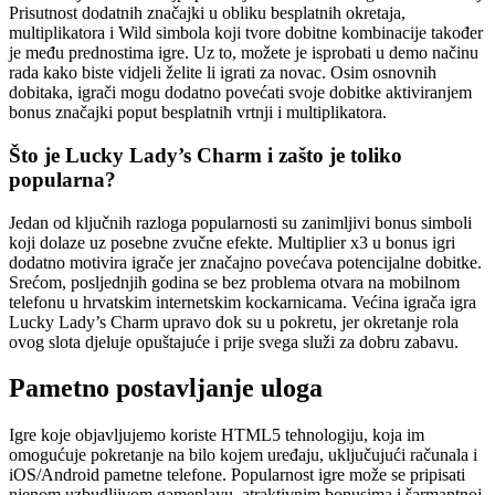
Prisutnost dodatnih značajki u obliku besplatnih okretaja,
multiplikatora i Wild simbola koji tvore dobitne kombinacije također
je među prednostima igre. Uz to, možete je isprobati u demo načinu
rada kako biste vidjeli želite li igrati za novac. Osim osnovnih
dobitaka, igrači mogu dodatno povećati svoje dobitke aktiviranjem
bonus značajki poput besplatnih vrtnji i multiplikatora.
Što je Lucky Lady’s Charm i zašto je toliko
popularna?
Jedan od ključnih razloga popularnosti su zanimljivi bonus simboli
koji dolaze uz posebne zvučne efekte. Multiplier x3 u bonus igri
dodatno motivira igrače jer značajno povećava potencijalne dobitke.
Srećom, posljednjih godina se bez problema otvara na mobilnom
telefonu u hrvatskim internetskim kockarnicama. Većina igrača igra
Lucky Lady’s Charm upravo dok su u pokretu, jer okretanje rola
ovog slota djeluje opuštajuće i prije svega služi za dobru zabavu.
Pametno postavljanje uloga
Igre koje objavljujemo koriste HTML5 tehnologiju, koja im
omogućuje pokretanje na bilo kojem uređaju, uključujući računala i
iOS/Android pametne telefone. Popularnost igre može se pripisati
njenom uzbudljivom gameplayu, atraktivnim bonusima i šarmantnoj