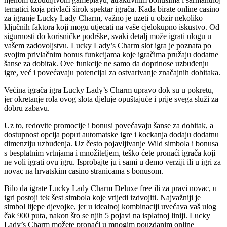
tematici koja privlači širok spektar igrača. Kada birate online casino
za igranje Lucky Lady Charm, važno je uzeti u obzir nekoliko
ključnih faktora koji mogu utjecati na vaše cjelokupno iskustvo. Od
sigurnosti do korisničke podrške, svaki detalj može igrati ulogu u
vašem zadovoljstvu. Lucky Lady’s Charm slot igra je poznata po
svojim privlačnim bonus funkcijama koje igračima pružaju dodatne
šanse za dobitak. Ove funkcije ne samo da doprinose uzbuđenju
igre, već i povećavaju potencijal za ostvarivanje značajnih dobitaka.
Većina igrača igra Lucky Lady’s Charm upravo dok su u pokretu,
jer okretanje rola ovog slota djeluje opuštajuće i prije svega služi za
dobru zabavu.
Uz to, redovite promocije i bonusi povećavaju šanse za dobitak, a
dostupnost opcija poput automatske igre i kockanja dodaju dodatnu
dimenziju uzbuđenja. Uz često pojavljivanje Wild simbola i bonusa
s besplatnim vrtnjama i množiteljem, teško ćete pronaći igrača koji
ne voli igrati ovu igru. Isprobajte ju i sami u demo verziji ili u igri za
novac na hrvatskim casino stranicama s bonusom.
Bilo da igrate Lucky Lady Charm Deluxe free ili za pravi novac, u
igri postoji tek šest simbola koje vrijedi izdvojiti. Najvažniji je
simbol lijepe djevojke, jer u idealnoj kombinaciji uvećava vaš ulog
čak 900 puta, nakon što se njih 5 pojavi na isplatnoj liniji. Lucky
Lady’s Charm možete pronaći u mnogim pouzdanim online