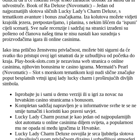
udvostruče. Book of Ra Deluxe (Novomatic) – Jedan od
najpoznatijih slotova sličnih Lucky Lady’s Charm Deluxe, s
tematikom avanture i bonus značajkama. Iza kolutova možete vidjeti
krajolik jezera, pretpostavljamo, i planina, s nekim lišćem da ‘ispuni’
cijeli scenarij. Sve naše recenzije i sadržaj na stranici izrađeni su
pošteno od članova našeg tima te nisu nastali kao suradnja s
proizvođačima igara ili online casinima.
Iako ima prilično ženstvenu privlačnost, možete biti sigurni da će
svatko tko pristupi ovoj igri smatrati da je uzbudljiva od početka do
kraja. Play-book-slots.com je nezavisna web stranica o online
casinima, njihovim bonusima te casino igrama. Mermaid’s Pearl
(Novomatic) – Slot s morskom tematikom koji nudi slične značajke
poput besplatnih vrtnji igraj lady lucky charm i proširujućih divljih
simbola.
Isprobajte ju i sami u demo verziji ili u igri za novac na
hrvatskim casino stranicama s bonusom.
Kompletan sadržaj napravljen je u informativne svrhe te se ne
smije tumačiti i koristiti kao pravni savjet.
Lucky Lady Charm poznat je kao jedan od najpopularnijih
slot automata u online casinima diljem svijeta, a popularnost
mu ne opada ni među igračima iz Hrvatske.
Lucky Lady Charm Deluxe osvojila je srca ljubitelja slotova
zahvaljujući svom privlačnom dizajnu i uzbudljivoj atmosferi.