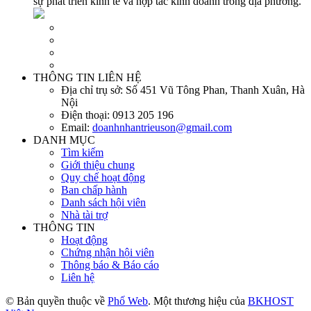
sự phát triển kinh tế và hợp tác kinh doanh trong địa phương.
THÔNG TIN LIÊN HỆ
Địa chỉ trụ sở:
Số 451 Vũ Tông Phan, Thanh Xuân, Hà
Nội
Điện thoại:
0913 205 196
Email:
doanhnhantrieuson@gmail.com
DANH MỤC
Tìm kiếm
Giới thiệu chung
Quy chế hoạt động
Ban chấp hành
Danh sách hội viên
Nhà tài trợ
THÔNG TIN
Hoạt động
Chứng nhận hội viên
Thông báo & Báo cáo
Liên hệ
© Bản quyền thuộc về
Phố Web
. Một thương hiệu của
BKHOST