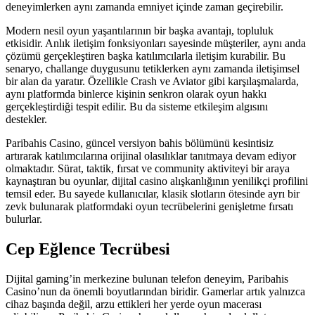
deneyimlerken aynı zamanda emniyet içinde zaman geçirebilir.
Modern nesil oyun yaşantılarının bir başka avantajı, topluluk
etkisidir. Anlık iletişim fonksiyonları sayesinde müşteriler, aynı anda
çözümü gerçekleştiren başka katılımcılarla iletişim kurabilir. Bu
senaryo, challange duygusunu tetiklerken aynı zamanda iletişimsel
bir alan da yaratır. Özellikle Crash ve Aviator gibi karşılaşmalarda,
aynı platformda binlerce kişinin senkron olarak oyun hakkı
gerçekleştirdiği tespit edilir. Bu da sisteme etkileşim algısını
destekler.
Paribahis Casino, güncel versiyon bahis bölümünü kesintisiz
artırarak katılımcılarına orijinal olasılıklar tanıtmaya devam ediyor
olmaktadır. Sürat, taktik, fırsat ve community aktiviteyi bir araya
kaynaştıran bu oyunlar, dijital casino alışkanlığının yenilikçi profilini
temsil eder. Bu sayede kullanıcılar, klasik slotların ötesinde ayrı bir
zevk bulunarak platformdaki oyun tecrübelerini genişletme fırsatı
bulurlar.
Cep Eğlence Tecrübesi
Dijital gaming’in merkezine bulunan telefon deneyim, Paribahis
Casino’nun da önemli boyutlarından biridir. Gamerlar artık yalnızca
cihaz başında değil, arzu ettikleri her yerde oyun macerası