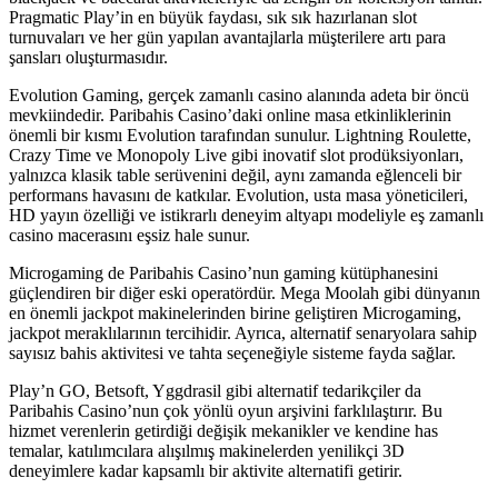
Pragmatic Play’in en büyük faydası, sık sık hazırlanan slot
turnuvaları ve her gün yapılan avantajlarla müşterilere artı para
şansları oluşturmasıdır.
Evolution Gaming, gerçek zamanlı casino alanında adeta bir öncü
mevkiindedir. Paribahis Casino’daki online masa etkinliklerinin
önemli bir kısmı Evolution tarafından sunulur. Lightning Roulette,
Crazy Time ve Monopoly Live gibi inovatif slot prodüksiyonları,
yalnızca klasik table serüvenini değil, aynı zamanda eğlenceli bir
performans havasını de katkılar. Evolution, usta masa yöneticileri,
HD yayın özelliği ve istikrarlı deneyim altyapı modeliyle eş zamanlı
casino macerasını eşsiz hale sunur.
Microgaming de Paribahis Casino’nun gaming kütüphanesini
güçlendiren bir diğer eski operatördür. Mega Moolah gibi dünyanın
en önemli jackpot makinelerinden birine geliştiren Microgaming,
jackpot meraklılarının tercihidir. Ayrıca, alternatif senaryolara sahip
sayısız bahis aktivitesi ve tahta seçeneğiyle sisteme fayda sağlar.
Play’n GO, Betsoft, Yggdrasil gibi alternatif tedarikçiler da
Paribahis Casino’nun çok yönlü oyun arşivini farklılaştırır. Bu
hizmet verenlerin getirdiği değişik mekanikler ve kendine has
temalar, katılımcılara alışılmış makinelerden yenilikçi 3D
deneyimlere kadar kapsamlı bir aktivite alternatifi getirir.