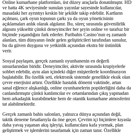
Online kumarhane platformları, üst düzey araçlarla donatılmıştır. HD
ve hatta 4K seviyesinde sunulan yayınlar sayesinde kullanıcılar,
masadaki her ayrıntıyı keskin bir şekilde takip edebilir. Kartların
açılması, çark oyun topunun çarkı ya da oyun yöneticisinin
açıklamaları anlık olarak algılanır. Bu, süreç sırasında güvenilirlik
algısını yükseltir çünkü deneyimciler her şeyin online ve tarafsız bir
biçimde yaşandığını fark ederler. Paribahis Casino’nun eş zamanlı
alanları, tüm dünyanın önde gelen geliştiricileri tarafından sunulur,
bu da güven duygusu ve yetkinlik açısından ekstra bir üstünlük
verir.
Sosyal paylaşım, gerçek zamanlı oyunhanenin en değerli
unsurlarından biridir. Deneyimciler, aktivite sırasında krupiyelerle
sohbet edebilir, aynı alan içindeki diğer müşterilerle koordinasyon
başlatabilir. Bu özellik seti, elektronik sistemde genellikle eksik olan
çevre enerjisini artırır. Özellikle hastalık dönemi vaktinde, artan
sanal eğlence alışkanlığı, online oyunhanelerin popülerliğini daha da
canlandırmıştır çünkü katılımcılar ev ortamlarından çıkış yapmadan
hem arkadaşlık kurabilmekte hem de otantik kumarhane atmosferini
tat alabilmektedir.
Gerçek zamanlı bahis salonları, yalnızca dünya açısından değil,
taktik deneme fırsatlarıyla da öne geçer. Çevrim içi biçimlere kıyasla
daha yavaş yaşanan akış işleyişi, kullanıcılara kafa yormak, plan
geliştirmek ve işlemlerini tasarlamak için zaman tanır. Özellikle