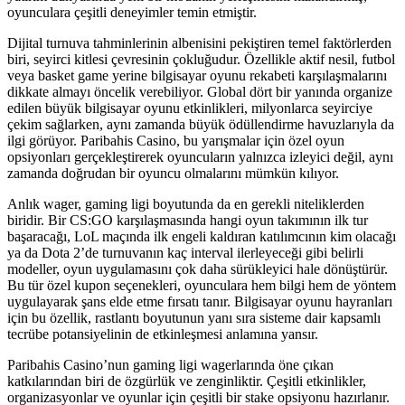
oyunculara çeşitli deneyimler temin etmiştir.
Dijital turnuva tahminlerinin albenisini pekiştiren temel faktörlerden
biri, seyirci kitlesi çevresinin çokluğudur. Özellikle aktif nesil, futbol
veya basket game yerine bilgisayar oyunu rekabeti karşılaşmalarını
dikkate almayı öncelik verebiliyor. Global dört bir yanında organize
edilen büyük bilgisayar oyunu etkinlikleri, milyonlarca seyirciye
çekim sağlarken, aynı zamanda büyük ödüllendirme havuzlarıyla da
ilgi görüyor. Paribahis Casino, bu yarışmalar için özel oyun
opsiyonları gerçekleştirerek oyuncuların yalnızca izleyici değil, aynı
zamanda doğrudan bir oyuncu olmalarını mümkün kılıyor.
Anlık wager, gaming ligi boyutunda da en gerekli niteliklerden
biridir. Bir CS:GO karşılaşmasında hangi oyun takımının ilk tur
başaracağı, LoL maçında ilk engeli kaldıran katılımcının kim olacağı
ya da Dota 2’de turnuvanın kaç interval ilerleyeceği gibi belirli
modeller, oyun uygulamasını çok daha sürükleyici hale dönüştürür.
Bu tür özel kupon seçenekleri, oyunculara hem bilgi hem de yöntem
uygulayarak şans elde etme fırsatı tanır. Bilgisayar oyunu hayranları
için bu özellik, rastlantı boyutunun yanı sıra sisteme dair kapsamlı
tecrübe potansiyelinin de etkinleşmesi anlamına yansır.
Paribahis Casino’nun gaming ligi wagerlarında öne çıkan
katkılarından biri de özgürlük ve zenginliktir. Çeşitli etkinlikler,
organizasyonlar ve oyunlar için çeşitli bir stake opsiyonu hazırlanır.