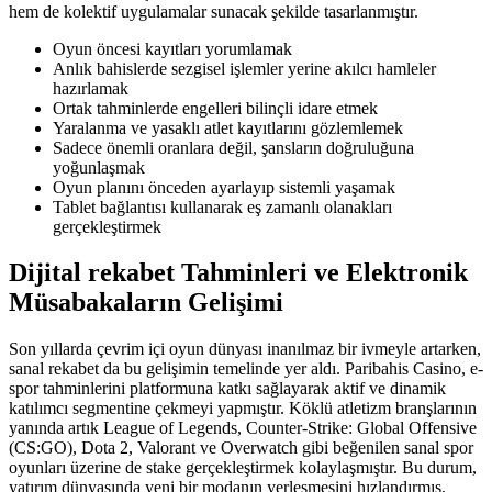
hem de kolektif uygulamalar sunacak şekilde tasarlanmıştır.
Oyun öncesi kayıtları yorumlamak
Anlık bahislerde sezgisel işlemler yerine akılcı hamleler
hazırlamak
Ortak tahminlerde engelleri bilinçli idare etmek
Yaralanma ve yasaklı atlet kayıtlarını gözlemlemek
Sadece önemli oranlara değil, şansların doğruluğuna
yoğunlaşmak
Oyun planını önceden ayarlayıp sistemli yaşamak
Tablet bağlantısı kullanarak eş zamanlı olanakları
gerçekleştirmek
Dijital rekabet Tahminleri ve Elektronik
Müsabakaların Gelişimi
Son yıllarda çevrim içi oyun dünyası inanılmaz bir ivmeyle artarken,
sanal rekabet da bu gelişimin temelinde yer aldı. Paribahis Casino, e-
spor tahminlerini platformuna katkı sağlayarak aktif ve dinamik
katılımcı segmentine çekmeyi yapmıştır. Köklü atletizm branşlarının
yanında artık League of Legends, Counter-Strike: Global Offensive
(CS:GO), Dota 2, Valorant ve Overwatch gibi beğenilen sanal spor
oyunları üzerine de stake gerçekleştirmek kolaylaşmıştır. Bu durum,
yatırım dünyasında yeni bir modanın yerleşmesini hızlandırmış,