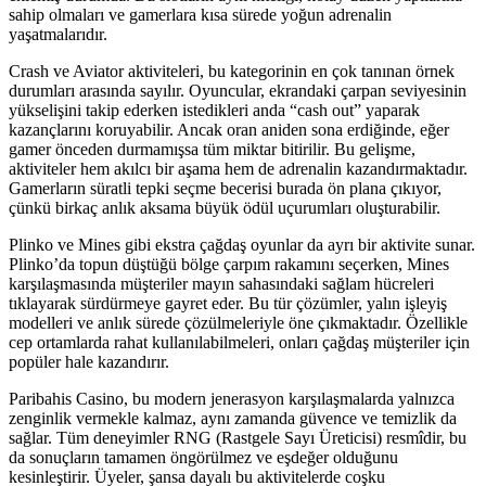
sahip olmaları ve gamerlara kısa sürede yoğun adrenalin
yaşatmalarıdır.
Crash ve Aviator aktiviteleri, bu kategorinin en çok tanınan örnek
durumları arasında sayılır. Oyuncular, ekrandaki çarpan seviyesinin
yükselişini takip ederken istedikleri anda “cash out” yaparak
kazançlarını koruyabilir. Ancak oran aniden sona erdiğinde, eğer
gamer önceden durmamışsa tüm miktar bitirilir. Bu gelişme,
aktiviteler hem akılcı bir aşama hem de adrenalin kazandırmaktadır.
Gamerların süratli tepki seçme becerisi burada ön plana çıkıyor,
çünkü birkaç anlık aksama büyük ödül uçurumları oluşturabilir.
Plinko ve Mines gibi ekstra çağdaş oyunlar da ayrı bir aktivite sunar.
Plinko’da topun düştüğü bölge çarpım rakamını seçerken, Mines
karşılaşmasında müşteriler mayın sahasındaki sağlam hücreleri
tıklayarak sürdürmeye gayret eder. Bu tür çözümler, yalın işleyiş
modelleri ve anlık sürede çözülmeleriyle öne çıkmaktadır. Özellikle
cep ortamlarda rahat kullanılabilmeleri, onları çağdaş müşteriler için
popüler hale kazandırır.
Paribahis Casino, bu modern jenerasyon karşılaşmalarda yalnızca
zenginlik vermekle kalmaz, aynı zamanda güvence ve temizlik da
sağlar. Tüm deneyimler RNG (Rastgele Sayı Üreticisi) resmîdir, bu
da sonuçların tamamen öngörülmez ve eşdeğer olduğunu
kesinleştirir. Üyeler, şansa dayalı bu aktivitelerde coşku