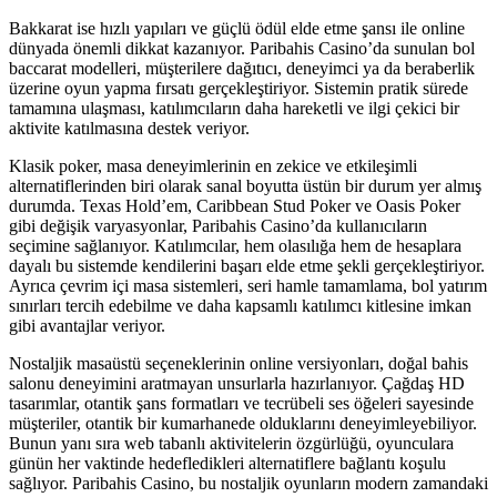
Bakkarat ise hızlı yapıları ve güçlü ödül elde etme şansı ile online
dünyada önemli dikkat kazanıyor. Paribahis Casino’da sunulan bol
baccarat modelleri, müşterilere dağıtıcı, deneyimci ya da beraberlik
üzerine oyun yapma fırsatı gerçekleştiriyor. Sistemin pratik sürede
tamamına ulaşması, katılımcıların daha hareketli ve ilgi çekici bir
aktivite katılmasına destek veriyor.
Klasik poker, masa deneyimlerinin en zekice ve etkileşimli
alternatiflerinden biri olarak sanal boyutta üstün bir durum yer almış
durumda. Texas Hold’em, Caribbean Stud Poker ve Oasis Poker
gibi değişik varyasyonlar, Paribahis Casino’da kullanıcıların
seçimine sağlanıyor. Katılımcılar, hem olasılığa hem de hesaplara
dayalı bu sistemde kendilerini başarı elde etme şekli gerçekleştiriyor.
Ayrıca çevrim içi masa sistemleri, seri hamle tamamlama, bol yatırım
sınırları tercih edebilme ve daha kapsamlı katılımcı kitlesine imkan
gibi avantajlar veriyor.
Nostaljik masaüstü seçeneklerinin online versiyonları, doğal bahis
salonu deneyimini aratmayan unsurlarla hazırlanıyor. Çağdaş HD
tasarımlar, otantik şans formatları ve tecrübeli ses öğeleri sayesinde
müşteriler, otantik bir kumarhanede olduklarını deneyimleyebiliyor.
Bunun yanı sıra web tabanlı aktivitelerin özgürlüğü, oyunculara
günün her vaktinde hedefledikleri alternatiflere bağlantı koşulu
sağlıyor. Paribahis Casino, bu nostaljik oyunların modern zamandaki