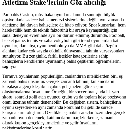
Atletizm Stake’lerinin Göz alıcılığı
Paribahis Casino, müsabaka oyunları alanında sunduğu büyük
opsiyonlarla sadece bahis merkezi sistemlerine değil, aynı zamanda
atletizme ilgi duyan bahisçilere da hitap ediyor. Spor kumarları, hem
hareketlilik hem de teknik faktörünü bir araya kaynaştırdığı için
sanal deneyim evreninde ayrı bir durum edinmiş durumda. Football,
basket game, tennis ve saha voleybolu gibi trend oyunlardan bat
oyunları, dart atışı, oyun hentbolu ya da MMA gibi daha özgün
alanlara kadar çok sayıda etkinlik dünyasında tahmin varyasyonları
sunuluyor. Bu zenginlik, farklı istekler kategorilerine sahip
bahisçilerin kendilerine uyarlanmış bahis çeşitlerini öğrenmelerini
sağlıyor.
Turnuva oyunlarının popülerliğini canlandıran niteliklerden biri, eş
zamanlı bahis unsurdur. Gerçek zamanlı tahmin, kullanıcıların
karşılaşma gerçekleşirken çabuk gelişmelere göre seçim
oluşturmalarına fırsat tanır. Örneğin, bir soccer branşında ilk yarı
skoru, sonraki golü atan oyuncu grubu ya da toplam köşe pozisyonu
oranı üzerine tahmin denenebilir. Bu değişken sistem, bahisçilerin
oyunu seyrederken aynı zamanda komünal bir şekilde sürece
karışmalarını oluşturur. Özellikle taşınabilir araçlar üzerinden gerçek
zamanlı oyun denemek, katılımcıların maç izlerken eş zamanlı
olarak kupon gerçekleştirmelerine ve gelir fırsatlarını
pekiştirmelerine koşul verir.