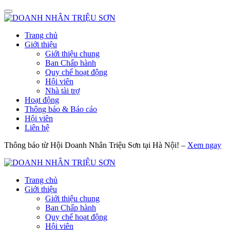
Trang chủ
Giới thiệu
Giới thiệu chung
Ban Chấp hành
Quy chế hoạt động
Hội viên
Nhà tài trợ
Hoạt động
Thông báo & Báo cáo
Hội viên
Liên hệ
Thông báo từ Hội Doanh Nhân Triệu Sơn tại Hà Nội! –
Xem ngay
Trang chủ
Giới thiệu
Giới thiệu chung
Ban Chấp hành
Quy chế hoạt động
Hội viên