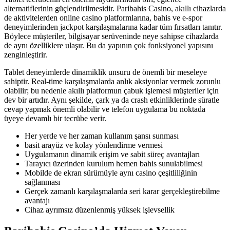
alternatiflerinin güçlendirilmesidir. Paribahis Casino, akıllı cihazlarda
de aktivitelerden online casino platformlarına, bahis ve e-spor
deneyimlerinden jackpot karşılaşmalarına kadar tüm fırsatları tanıtır.
Böylece müşteriler, bilgisayar serüveninde neye sahipse cihazlarda
de aynı özelliklere ulaşır. Bu da yapının çok fonksiyonel yapısını
zenginleştirir.
Tablet deneyimlerde dinamiklik unsuru de önemli bir meseleye
sahiptir. Real-time karşılaşmalarda anlık aksiyonlar vermek zorunlu
olabilir; bu nedenle akıllı platformun çabuk işlemesi müşteriler için
dev bir artıdır. Aynı şekilde, çark ya da crash etkinliklerinde süratle
cevap yapmak önemli olabilir ve telefon uygulama bu noktada
üyeye devamlı bir tecrübe verir.
Her yerde ve her zaman kullanım şansı sunması
basit arayüz ve kolay yönlendirme vermesi
Uygulamanın dinamik erişim ve sabit süreç avantajları
Tarayıcı üzerinden kurulum hemen bahis sunulabilmesi
Mobilde de ekran sürümüyle aynı casino çeşitliliğinin
sağlanması
Gerçek zamanlı karşılaşmalarda seri karar gerçekleştirebilme
avantajı
Cihaz ayrımsız düzenlenmiş yüksek işlevsellik