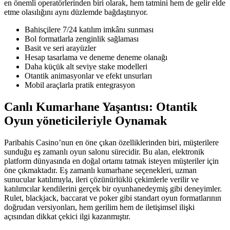
en önemli operatörlerinden biri olarak, hem tatmini hem de gelir elde
etme olasılığını aynı düzlemde bağdaştırıyor.
Bahisçilere 7/24 katılım imkânı sunması
Bol formatlarla zenginlik sağlaması
Basit ve seri arayüzler
Hesap tasarlama ve deneme deneme olanağı
Daha küçük alt seviye stake modelleri
Otantik animasyonlar ve efekt unsurları
Mobil araçlarla pratik entegrasyon
Canlı Kumarhane Yaşantısı: Otantik
Oyun yöneticileriyle Oynamak
Paribahis Casino’nun en öne çıkan özelliklerinden biri, müşterilere
sunduğu eş zamanlı oyun salonu sürecidir. Bu alan, elektronik
platform dünyasında en doğal ortamı tatmak isteyen müşteriler için
öne çıkmaktadır. Eş zamanlı kumarhane seçenekleri, uzman
sunucular katılımıyla, ileri çözünürlüklü çekimlerle verilir ve
katılımcılar kendilerini gerçek bir oyunhanedeymiş gibi deneyimler.
Rulet, blackjack, baccarat ve poker gibi standart oyun formatlarının
doğrudan versiyonları, hem gerilim hem de iletişimsel ilişki
açısından dikkat çekici ilgi kazanmıştır.