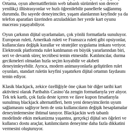
Ortama, oyun alternatiflerinin web tabanlı sürümleri son derece
yenilikçi illüstrasyonlar ve hızlı öğrenilebilir panellerle sağlanmış
durumda. Bu sayede deneyimciler, yaşam alanlarının keyfinde ya da
telefon aparatları üzerinden arzuladıkları her yerde kart oyunu
macerası yaşayabiliyor.
Oyun çarkının dijital uyarlamaları, çok yönlü formatlarla sunuluyor.
European ruleti, Amerikalı ruleti ve Fransızca ruleti gibi opsiyonlar,
kullanıcılara değişik kurallar ve stratejiler uygulama imkanı veriyor.
Elektronik platformda rulet katılmanın en büyük yararlarından biri,
seri ve devamlı süreç tecrübesi temin etmesidir. Katılımcılar, durma
gecikmeleri olmadan hızla seçim koyabilir ve akıbeti
deneyimleyebilir. Ayrıca, modern animasyonlarla geliştirilen rulet
oyunları, standart ruletin keyfini yaşatırken dijital ortamın faydasını
temin ediyor.
Klasik blackjack, zekice özelliğiyle öne çıkan bir diğer tarihi kart
aktivitesi olarak Paribahis Casino’da zengin formatlarıyla yer alıyor.
Tek tek kartlı, çok fazla deste içeren ve ilave kupon fırsatlarıyla
sunulmuş blackjack alternatifleri, hem yeni deneyimcilerin uyum
sağlamasını sağlıyor hem de usta kullanıcıların değişik hesaplamalar
deneyimlemesine ihtimal tanıyor. Blackjackin web tabanlı
modelinde etkin mekanizma yaşantısı, gerçekçi dijital ses öğeleri ve
kullanıcı dostu araçlar, katılımcıların deneyime daha fazla dikkatini
vermesini oluşturuyor.