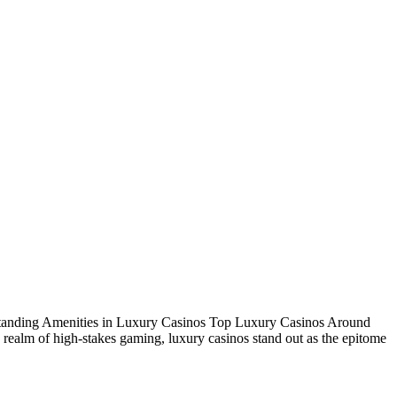
standing Amenities in Luxury Casinos Top Luxury Casinos Around
alm of high-stakes gaming, luxury casinos stand out as the epitome