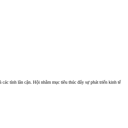
ác tỉnh lân cận. Hội nhằm mục tiêu thúc đẩy sự phát triển kinh tế