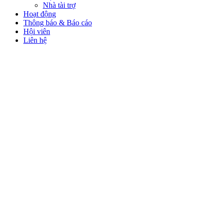
Nhà tài trợ
Hoạt động
Thông báo & Báo cáo
Hội viên
Liên hệ