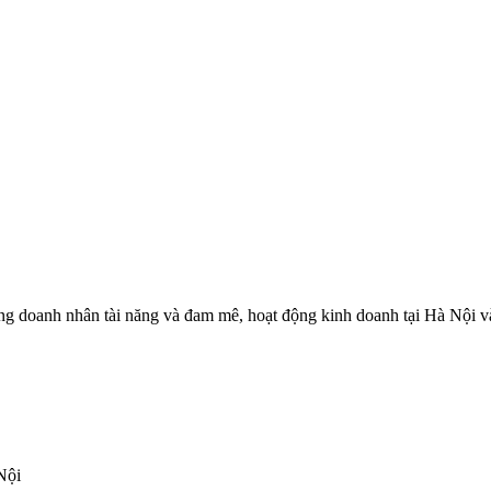
 doanh nhân tài năng và đam mê, hoạt động kinh doanh tại Hà Nội và c
Nội