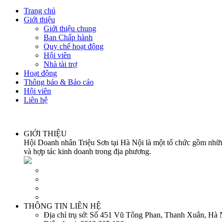
Trang chủ
Giới thiệu
Giới thiệu chung
Ban Chấp hành
Quy chế hoạt động
Hội viên
Nhà tài trợ
Hoạt động
Thông báo & Báo cáo
Hội viên
Liên hệ
GIỚI THIỆU
Hội Doanh nhân Triệu Sơn tại Hà Nội là một tổ chức gồm những
và hợp tác kinh doanh trong địa phương.
THÔNG TIN LIÊN HỆ
Địa chỉ trụ sở:
Số 451 Vũ Tông Phan, Thanh Xuân, Hà 